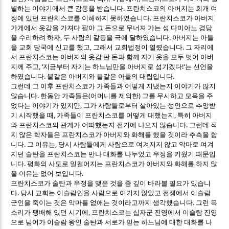
.
별하는 이야기에서 큰 감동을 받습니다
프란치스코의 아버지는 회개 여
.
정에 있던 프란치스코를 이해하지 못하였습니다
프란치스코가 아버지
가게에서 옷감을 가져다 팔아 그 돈으로 무너져 가는 성 다미아노 경당
,
.
을 수리하려 하자
두 사람의 갈등을 극에 달하였습니다
아버지는 아들
,
.
을 교회 당국에 신고를 했고
그래서 교회법정이 열렸습니다
그 자리에
서 프란치스코는 아버지의 옷감 판 돈과 함께 자기 옷을 모두 벗어 아버
, ‘
!’
지께 주고
지금부터 자기는 하느님만을 아버지로 섬기겠다
는 선언을
.
.
하였습니다
불같은 아버지와 불같은 아들의 대립입니다
그런데 그 이후 프란치스코가 가족들과 어떻게 지냈는지 이야기가 많지
.
(
)
않습니다
한동안 가족들은
어머니를 제외한
그를 무시하고 모욕을 주
,
었다는 이야기가 있지만
그가 사람들로부터 살아있는 성인으로 추앙받
,
,
기 시작했을 때
가족들이 프란치스코를 어떻게 대했는지
특히 아버지
.
와 프란치스코의 관계가 어떠했는지 전기에 나오지 않습니다
그런데 적
지 않은 학자들은 프란치스코가 아버지와 화해를 했을 것이라 추측을 합
.
,
니다
그 이유는
당시 사람들에게 사람으로 여겨지지 않고 악마로 여겨
지던 술탄을 프란치스코는 만나 대화를 나누었고 우정을 키웠기 때문입
.
니다
평화의 사도로 일컬어지는 프란치스코가 아버지와 화해를 하지 않
.
을 이유는 없어 보입니다
프란치스코가 술탄과 우정을 맺은 것을 좀 깊이 바라볼 필요가 있습니
.
다
당시 교회는 이슬람인을 사람으로 여기지 않았고 전쟁에서 이슬람
.
군인을 죽이는 것은 악마를 없애는 것이라고까지 생각했습니다
그런 목
,
소리가 팽배해 있던 시기에
프란치스코는 십자군 진영에서 이슬람 진영
으로 넘어가 이슬람 왕인 술탄과 서로가 믿는 하느님에 대한 대화를 나