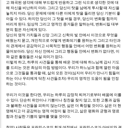
고 왜곡된 생각에 대해 부드럽게 반응하고 그런 식으로 생각한 것에 대
.
해 자신을 비난하지 마라
그리고 당신이 탓을 남에게 투사할 때 자신을
.
놓치지 마라
당신 문제에 대해 다른 이에게 탓을 돌리면 당신 기분이 좋
.
,
아질 수 있다
하지만 당신이 그 탓을 버릴 경우
당신이 변화할 힘까지
.
,
버리게 된다
임상적 그리고 영적인 증거들은 말하는데
변화시킬 대부
.
분의 힘은 자신에게 있다
당신의 영적 가치들과 신앙 그리고 신학의 빛 안에서 이것으로 무엇을
,
배웠는지 묻고
개인적으로 어떻게 변화되기를 원하는지 그리고 타인과
의 관계에서 공감적이고 사목적인 행동들 안에서 어떤 변화를 원하는지
.
,
물어보아라
당신 자신 안에서 그리고 행동들 안에서 변화가 없다면
이
.
와 같은 활동들은 사실 의미가 없다
,
이렇게 하고
하루의 사건들을 통해 배운 것에 대해 하느님께 감사 기도
.
를 드리는 것은 최상의 마침 방법이다
우리가 하느님과 함께 열린 마음
,
(
으로 그것들을 통과할 때
삶의 모든 것이
심지어 우리가 만나기 힘들어
)
하는 이나 우리에게 닥친 사건들조차
우리의 영적인 도움이 됨을 인정
.
하는 것이다
,
우리가 이것을 한다면
우리는 하루의 감정적 찌꺼기로부터 배움에 이를
.
,
수 있다
단순히 위안이나 기쁨이나 칭찬을 찾지 않고
또한 고통과 갈등
,
.
과 불쾌한 사건들을 피하지 않는다면
삶은 더 확장될 것이다
삶은 더 현
,
명해지고 더 공감하는 영적 여정이 될 것이고
삶은 평화와 균형과 명료
.
함과 진실한 기쁨의 열매를 맺을 것이다
)
,
첨언
사람들은 프란치스코의 회개 여정에서
프란치스코가 아버지와 결