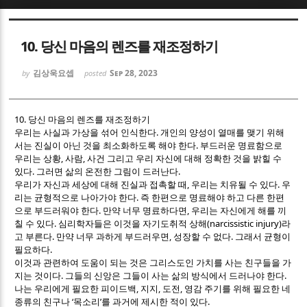
Sketchbook5, 스케치북5
Sketchbook5, 스케치북5
10. 당신 마음의 렌즈를 재조정하기
김상욱요셉
Sep 28, 2023
by
posted
10.
당신 마음의 렌즈를 재조정하기
.
우리는 사실과 가상을 섞어 인식한다
개인의 양성이 열매를 맺기 위해
Sketchbook5, 스케치북5
Sketchbook5, 스케치북5
.
서는 진실이 아닌 것을 최소화하도록 해야 한다
부드러운 명료함으로
,
,
우리는 상황
사람
사건 그리고 우리 자신에 대해 정확한 것을 밝힐 수
.
.
있다
그러면 삶의 온전한 그림이 드러난다
,
.
우리가 자신과 세상에 대해 진실과 접촉할 때
우리는 치유될 수 있다
우
.
리는 균형적으로 나아가야 한다
즉 한편으로 명료해야 하고 다른 한편
.
,
으로 부드러워야 한다
만약 너무 명료하다면
우리는 자신에게 해를 끼
.
(narcissistic injury)
칠 수 있다
심리학자들은 이것을 자기도취적 상해
라
.
,
.
고 부른다
만약 너무 과하게 부드러우면
성장할 수 없다
그래서 균형이
.
필요하다
이것과 관련하여 도움이 되는 것은 그리스도인 가치를 사는 친구들을 가
.
.
지는 것이다
그들의 신앙은 그들이 사는 삶의 방식에서 드러나야 한다
,
,
,
나는 우리에게 필요한 피이드백
지지
도전
영감 주기를 위해 필요한 네
‘
’
.
종류의 친구나
목소리
를 과거에 제시한 적이 있다