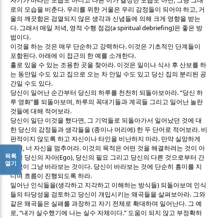
자기가 바라는 모습도 아니고 다른 이가 결정한 모습도 아닌
그냥 그대
.
,
로의 모습을 비춘다
우리를 위한 거울은 우리 감정들이 되어야 하고
거
울의 깨끗함은 검열되지 않은 생각과 신념들에 의해 크게 영향을 받는
.
,
(a spiritual debriefing)
다
그래서 매일 저녁
영적 수행 점검
은 좋은 방
.
법이다
.
이것을 하는 것은 매우 단순하고 강력하다
이것은 기초적인 단계들이
.
.
포함된다
아래에 이 접근의 한 예를 소개한다
.
홀로 있을 수 있는 조용한 곳을 찾아라
이것은 일이나 식사 후 산보를 하
는 동안일 수도 있고 집으로 오는 차 안일 수도 있고 당신 집의 분리된 공
.
간일 수도 있다
. “
당신이 일어난 순간부터 당신의 하루를 천천히 되돌아보아라
당신 하
”
,
루 영화
를 되돌아보며
하루의 꼭대기들과 계곡들 그리고 일어난 놀란
.
것들에 대해 적어보라
,
당신이 일단 이것을 했다면
그 기억들로 되돌아가서 일어났던 것에 대
(
)
.
한 당신의 감정들과 생각들을
종이나 머리에
한 두 단어로 적어보라
비
.
판적이지 않도록 하고 자신이나 타인을 비난하지 마라
만약 실망하게
,
.
되면
너 자신을 멈추어라
이것의 목적은 어떤 것을 해결하려는 것이 아
목록
(Ego),
니고 당신의 자아
당신의 필요 그리고 당신의 다른 것으로부터 간
열기
.
섭없이 그냥 바라보는 것이다
당신이 바라보는 것에 단순히 흥미를 지
.
니며 흐름이 진행되도록 하라
(
)
일어난 인식들을
생각하고 지각하고 이해하는 방식들
되돌아보며 인식
.
들의 타당성을 검토하고 당신이 개입시키는 왜곡들을 살펴보아라
그와
.
같은 왜곡들은 실패를 과장하고 자기 전체로 확대하며 일어난다
그 예
, “
.”
로
내가 실수했기에 나는 실수 자체이다
도움이 되지 않고 부정확하