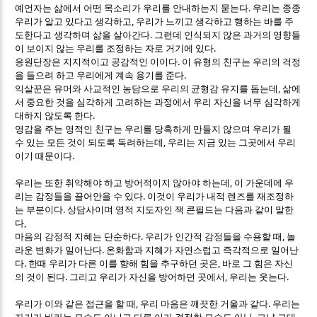
.
예언자는 삶에서 어떤 목소리가 우리를 안내하는지 묻는다
우리는 종종
,
우리가 알고 있다고 생각하고
우리가 느끼고 생각하고 행하는 바를 주
.
도한다고 생각하며 삶을 살아간다
그런데 인식되지 않은 과거의 영향들
.
이 보이지 않는 우리를 조정하는 자로 거기에 있다
.
응원단장은 지지적이고 공감적인 이이다
이 유형의 친구는 우리의 걱정
.
을 들으려 하고 우리에게 계속 용기를 준다
,
익살꾼은 유머와 사교적인 농담으로 우리의 균형감 유지를 돕는데
삶에
서 중요한 것을 심각하게 고려하는 과정에서 우리 자신을 너무 심각하게
.
대하지 않도록 한다
영감을 주는 영적인 친구는 우리를 당혹하게 만들지 않으며 우리가 될
,
수 있는 모든 것이 되도록 독려하는데
우리는 지금 있는 그곳에서 우리
.
이기 때문이다
,
우리는 또한 취약해야 하고 방어적이지 않아야 하는데
이 가운데에 우
.
리는 감정들을 끌어안을 수 있다
이것이 우리가 내적 렌즈를 재조정하
.
는 부분이다
상담사이며 영적 지도자인 잭 콘필드는 다음과 같이 말한
,
다
.
,
마음의 감정적 지혜는 단순하다
우리가 인간적 감정들을 수용할 때
놀
.
라운 변화가 일어난다
온화함과 지혜가 자연스럽고 즉각적으로 일어난
.
,
다
한때 우리가 다른 이를 향해 힘을 추구하던 곳은
바로 그 힘은 자신
.
,
.
의 것이 된다
그리고 우리가 자신을 방어하던 곳에서
우리는 웃는다
,
.
우리가 이와 같은 접근을 할 때
우리 마음은 깨끗한 거울과 같다
우리는
,