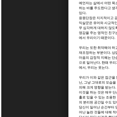
예언자는 삶에서 어떤 목
하는 바를 주도한다고 생
.
있다
응원단장은 지지적이고 
익살꾼은 유머와 사교적인
무 심각하게 대하지 않도
영감을 주는 영적인 친구는
.
에서 우리이기 때문이다
우리는 또한 취약해야 하
.
재조정하는 부분이다
상
마음의 감정적 지혜는 단
.
으로 일어난다
한때 우리
,
.
에서
우리는 웃는다
우리가 이와 같은 접근을 
,
닌
그냥 그대로의 모습을
.
의해 크게 영향을 받는다
이것을 하는 것은 매우 
홀로 있을 수 있는 조용한
의 분리된 공간일 수도 있
당신이 일어난 순간부터 
어난 놀란 것들에 대해 