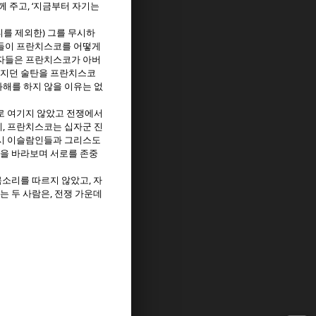
, ‘
께 주고
지금부터 자기는
)
니를 제외한
그를 무시하
들이 프란치스코를 어떻게
학자들은 프란치스코가 아버
겨지던 술탄을 프란치스코
해를 하지 않을 이유는 없
로 여기지 않았고 전쟁에서
,
에
프란치스코는 십자군 진
시 이슬람인들과 그리스도
님을 바라보며 서로를 존중
,
목소리를 따르지 않았고
자
,
는 두 사람은
전쟁 가운데