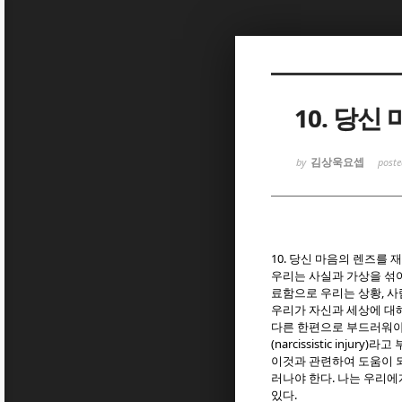
Sketchbook
Sketchbook
10. 당
김상욱요셉
by
post
Sketchbook
Sketchbook
10.
당신 마음의 렌즈를 
우리는 사실과 가상을 섞
,
료함으로 우리는 상황
사
우리가 자신과 세상에 대
다른 한편으로 부드러워야
(narcissistic injury)
라고 
이것과 관련하여 도움이 
.
러나야 한다
나는 우리에
.
있다