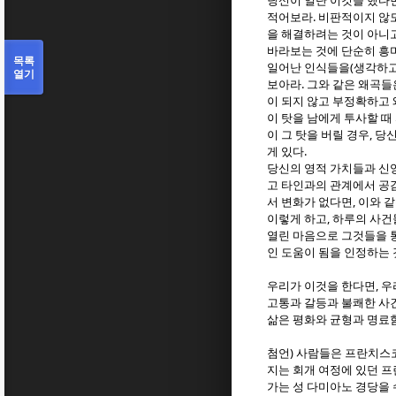
당신이 일단 이것을 했다
.
적어보라
비판적이지 않도
을 해결하려는 것이 아니
바라보는 것에 단순히 흥
목록
(
일어난 인식들을
생각하고
열기
.
보아라
그와 같은 왜곡들
이 되지 않고 부정확하고
이 탓을 남에게 투사할 때
,
이 그 탓을 버릴 경우
당신
.
게 있다
당신의 영적 가치들과 신
고 타인과의 관계에서 공
,
서 변화가 없다면
이와 같
,
이렇게 하고
하루의 사건
열린 마음으로 그것들을 
인 도움이 됨을 인정하는
,
우리가 이것을 한다면
우
고통과 갈등과 불쾌한 사
삶은 평화와 균형과 명료
)
첨언
사람들은 프란치스
지는 회개 여정에 있던 
가는 성 다미아노 경당을