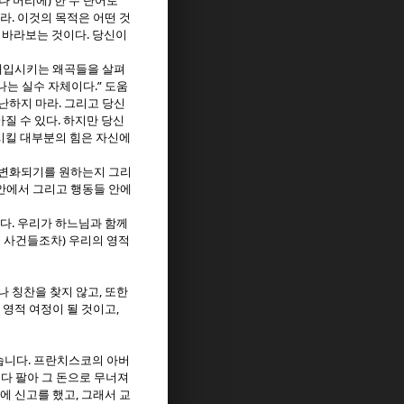
)
나 머리에
한 두 단어로
.
어라
이것의 목적은 어떤 것
.
 바라보는 것이다
당신이
개입시키는 왜곡들을 살펴
.”
나는 실수 자체이다
도움
.
비난하지 마라
그리고 당신
.
아질 수 있다
하지만 당신
시킬 대부분의 힘은 자신에
변화되기를 원하는지 그리
안에서 그리고 행동들 안에
.
이다
우리가 하느님과 함께
)
친 사건들조차
우리의 영적
,
나 칭찬을 찾지 않고
또한
,
 영적 여정이 될 것이고
.
습니다
프란치스코의 아버
다 팔아 그 돈으로 무너져
,
에 신고를 했고
그래서 교