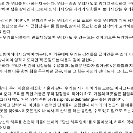
.
,
소리가 우리를 안내하는지 묻는다
우리는 종종 우리가 알고 있다고 생각하고
우
.
각하며 삶을 살아간다
그런데 인식되지 않은 과거의 영향들이 보이지 않는 우리
.
공감적인 이이다
이 유형의 친구는 우리의 걱정을 들으려 하고 우리에게 계속 용
,
 농담으로 우리의 균형감 유지를 돕는데
삶에서 중요한 것을 심각하게 고려하는
.
록 한다
 우리를 당혹하게 만들지 않으며 우리가 될 수 있는 모든 것이 되도록 독려하는
,
.
고 방어적이지 않아야 하는데
이 가운데에 우리는 감정들을 끌어안을 수 있다
이
,
담사이며 영적 지도자인 잭 콘필드는 다음과 같이 말한다
.
,
.
순하다
우리가 인간적 감정들을 수용할 때
놀라운 변화가 일어난다
온화함과 지
,
.
가 다른 이를 향해 힘을 추구하던 곳은
바로 그 힘은 자신의 것이 된다
그리고 우
,
.
할 때
우리 마음은 깨끗한 거울과 같다
우리는 자기가 바라는 모습도 아니고 다른
.
,
 비춘다
우리를 위한 거울은 우리 감정들이 되어야 하고
거울의 깨끗함은 검열되
,
(a spiritual debriefing)
.
그래서 매일 저녁
영적 수행 점검
은 좋은 방법이다
.
.
단순하고 강력하다
이것은 기초적인 단계들이 포함된다
아래에 이 접근의 한 예
.
 곳을 찾아라
이것은 일이나 식사 후 산보를 하는 동안일 수도 있고 집으로 오는 
.
다
. “
”
,
당신의 하루를 천천히 되돌아보아라
당신 하루 영화
를 되돌아보며
하루의 꼭
.
적어보라