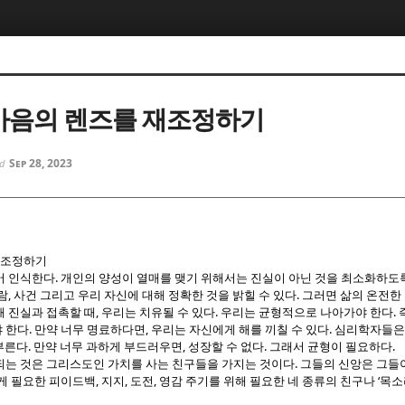
5, 스케치북5
5, 스케치북5
신 마음의 렌즈를 재조정하기
Sep 28, 2023
ed
5, 스케치북5
5, 스케치북5
재조정하기
.
어 인식한다
개인의 양성이 열매를 맺기 위해서는 진실이 아닌 것을 최소화하도
,
.
람
사건 그리고 우리 자신에 대해 정확한 것을 밝힐 수 있다
그러면 삶의 온전한
,
.
.
해 진실과 접촉할 때
우리는 치유될 수 있다
우리는 균형적으로 나아가야 한다
.
,
.
 한다
만약 너무 명료하다면
우리는 자신에게 해를 끼칠 수 있다
심리학자들은
.
,
.
.
부른다
만약 너무 과하게 부드러우면
성장할 수 없다
그래서 균형이 필요하다
.
되는 것은 그리스도인 가치를 사는 친구들을 가지는 것이다
그들의 신앙은 그들이
,
,
,
‘
게 필요한 피이드백
지지
도전
영감 주기를 위해 필요한 네 종류의 친구나
목소