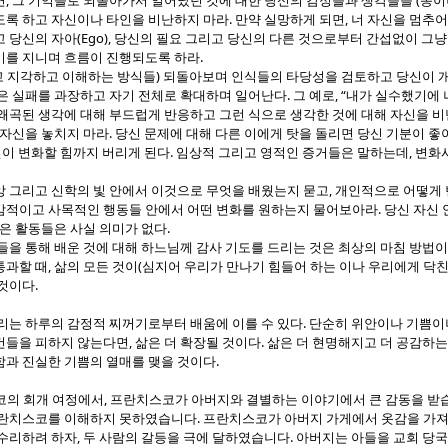
,
(
면
그 기억들로 되돌아가서 일어났던 것에 대한 당신의 감정들과 생각들을
종이
.
,
록 하고 자신이나 타인을 비난하지 마라
만약 실망하게 되면
너 자신을 멈추
(Ego),
고 당신의 자아
당신의 필요 그리고 당신의 다른 것으로부터 간섭없이 그냥
.
미를 지니며 흐름이 진행되도록 하라
)
 지각하고 이해하는 방식들
되돌아보며 인식들의 타당성을 검토하고 당신이 
.
, “
은 실패를 과장하고 자기 전체로 확대하며 일어난다
그 예로
내가 실수했기에 
 왜곡된 생각에 대해 부드럽게 반응하고 그런 식으로 생각한 것에 대해 자신을 
.
 자신을 놓치지 마라
당신 문제에 대해 다른 이에게 탓을 돌리면 당신 기분이 좋
.
,
이 변화할 힘까지 버리게 된다
임상적 그리고 영적인 증거들은 말하는데
변화
,
앙 그리고 신학의 빛 안에서 이것으로 무엇을 배웠는지 묻고
개인적으로 어떻게 
.
감적이고 사목적인 행동들 안에서 어떤 변화를 원하는지 물어보아라
당신 자신 
.
은 활동들은 사실 의미가 없다
들을 통해 배운 것에 대해 하느님께 감사 기도를 드리는 것은 최상의 마침 방법
,
(
통과할 때
삶의 모든 것이
심지어 우리가 만나기 힘들어 하는 이나 우리에게 닥
.
 것이다
.
리는 하루의 감정적 찌꺼기로부터 배움에 이를 수 있다
단순히 위안이나 기쁨이
,
.
건들을 피하지 않는다면
삶은 더 확장될 것이다
삶은 더 현명해지고 더 공감하는
.
함과 진실한 기쁨의 열매를 맺을 것이다
,
코의 회개 여정에서
프란치스코가 아버지와 결별하는 이야기에서 큰 감동을 받
.
프란치스코를 이해하지 못하였습니다
프란치스코가 아버지 가게에서 옷감을 가져
,
.
 수리하려 하자
두 사람의 갈등을 극에 달하였습니다
아버지는 아들을 교회 당국