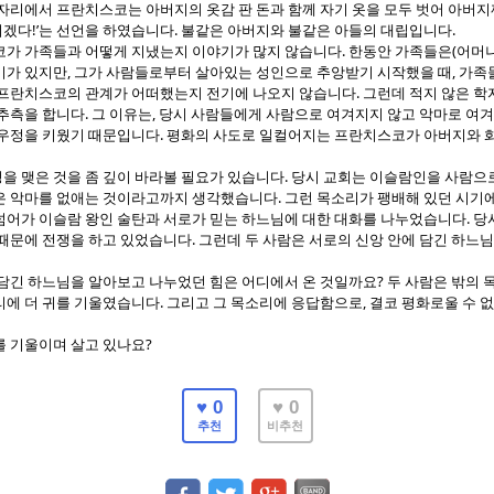
 자리에서 프란치스코는 아버지의 옷감 판 돈과 함께 자기 옷을 모두 벗어 아버지
!’
.
.
기겠다
는 선언을 하였습니다
불같은 아버지와 불같은 아들의 대립입니다
.
(
코가 가족들과 어떻게 지냈는지 이야기가 많지 않습니다
한동안 가족들은
어머
,
,
기가 있지만
그가 사람들로부터 살아있는 성인으로 추앙받기 시작했을 때
가족
.
 프란치스코의 관계가 어떠했는지 전기에 나오지 않습니다
그런데 적지 않은 
.
,
 추측을 합니다
그 이유는
당시 사람들에게 사람으로 여겨지지 않고 악마로 여
.
 우정을 키웠기 때문입니다
평화의 사도로 일컬어지는 프란치스코가 아버지와 화
.
을 맺은 것을 좀 깊이 바라볼 필요가 있습니다
당시 교회는 이슬람인을 사람으
.
은 악마를 없애는 것이라고까지 생각했습니다
그런 목소리가 팽배해 있던 시기
.
넘어가 이슬람 왕인 술탄과 서로가 믿는 하느님에 대한 대화를 나누었습니다
당
.
 때문에 전쟁을 하고 있었습니다
그런데 두 사람은 서로의 신앙 안에 담긴 하느
?
 담긴 하느님을 알아보고 나누었던 힘은 어디에서 온 것일까요
두 사람은 밖의 
.
,
리에 더 귀를 기울였습니다
그리고 그 목소리에 응답함으로
결코 평화로울 수 없
?
를 기울이며 살고 있나요
♥ 0
♥ 0
추천
비추천