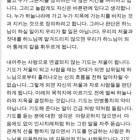
옳고 누가 그른지를 정의하는 데 많은 시간을 허비하고 맙
.
니다
그리고 놀랍게도 자신은 바른편에 있다고 생각합니
.
다
누가 하늘나라에 가고 누가 지옥에 가는지를 바치는 것
.
과 지키는 것으로 정의하려고 합니다
그러나 판단은 하느
.
님이 하실 일이지 우리가 할 일은 아닙니다
우리의 저울과
잣대를 하느님께 맡겨드리지 않으면 우리가 하느님이 되
.
어 통제의 칼을 휘두르게 됩니다
.
내어주는 사랑으로 연결되지 않는 기도는 저울이 됩니다
기도가 저울이 되고 사람을 재는 잣대가 되면 삼위일체 하
느님으로부터 흘러나오는 선의 흐름을 전혀 알아차릴 수
.
없습니다
그렇게 되면 자신의 저울과 자로 사람들을 판단
.
하게 됩니다
미래의 목적지에 이르기도 전에 벌써 하늘나
.
라와 지옥을 결정하는 것입니다
기도는 만병통치의 약이
.
.
아닙니다
기도해 준다는 말이 긴급 처방 약처럼 들립니다
기도를 듣는 분에 대한 생각은 아랑곳하지 않으면서 마
.
음에도 없이 인사치레처럼 하는 그런 말을 자주 듣습니다
관계적 선을 행하지 않으면서 기도를 언급하는 사람은 하
.
느님을 이용하려는 데 길들어져 있는 사람들입니다
기도