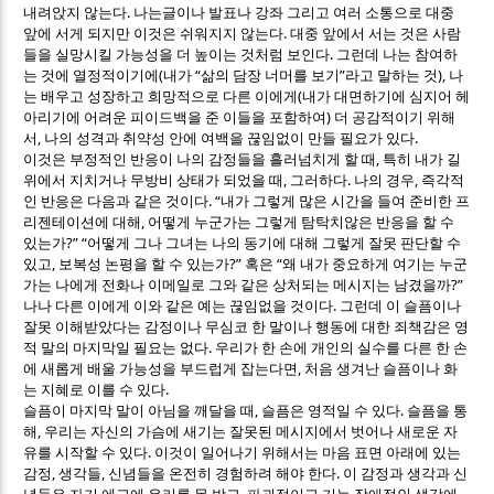
.
내려앉지 않는다
나는글이나 발표나 강좌 그리고 여러 소통으로 대중
.
앞에 서게 되지만 이것은 쉬워지지 않는다
대중 앞에서 서는 것은 사람
.
들을 실망시킬 가능성을 더 높이는 것처럼 보인다
그런데 나는 참여하
(
“
”
),
는 것에 열정적이기에
내가
삶의 담장 너머를 보기
라고 말하는 것
나
(
는 배우고 성장하고 희망적으로 다른 이에게
내가 대면하기에 심지어 헤
)
아리기에 어려운 피이드백을 준 이들을 포함하여
더 공감적이기 위해
,
.
서
나의 성격과 취약성 안에 여백을 끊임없이 만들 필요가 있다
,
이것은 부정적인 반응이 나의 감정들을 흘러넘치게 할 때
특히 내가 길
,
.
,
위에서 지치거나 무방비 상태가 되었을 때
그러하다
나의 경우
즉각적
. “
인 반응은 다음과 같은 것이다
내가 그렇게 많은 시간을 들여 준비한 프
,
리젠테이션에 대해
어떻게 누군가는 그렇게 탐탁치않은 반응을 할 수
?” “
있는가
어떻게 그나 그녀는 나의 동기에 대해 그렇게 잘못 판단할 수
,
?”
“
있고
보복성 논평을 할 수 있는가
혹은
왜 내가 중요하게 여기는 누군
?”
가는 나에게 전화나 이메일로 그와 같은 상처되는 메시지는 남겼을까
.
나나 다른 이에게 이와 같은 예는 끊임없을 것이다
그런데 이 슬픔이나
잘못 이해받았다는 감정이나 무심코 한 말이나 행동에 대한 죄책감은 영
.
적 말의 마지막일 필요는 없다
우리가 한 손에 개인의 실수를 다른 한 손
,
에 새롭게 배울 가능성을 부드럽게 잡는다면
처음 생겨난 슬픔이나 화
.
는 지혜로 이를 수 있다
,
.
슬픔이 마지막 말이 아님을 깨달을 때
슬픔은 영적일 수 있다
슬픔을 통
,
해
우리는 자신의 가슴에 새기는 잘못된 메시지에서 벗어나 새로운 자
.
유를 시작할 수 있다
이것이 일어나기 위해서는 마음 표면 아래에 있는
,
,
.
감정
생각들
신념들을 온전히 경험하려 해야 한다
이 감정과 생각과 신
,