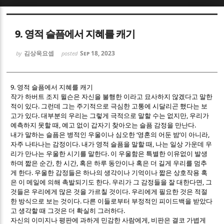
Sketchbook5, 스케치북5
Sketchbook5, 스케치북5
9. 영적 슬픔에서 지혜를 캐기
김상욱요셉
Sep 18, 2023
by
posted
9.
영적 슬픔에서 지혜를 캐기
작가 하버트 조지 윌슨은 자신을 불행한 이라고 묘사하지 않겠다고 말한
Sketchbook5, 스케치북5
Sketchbook5, 스케치북5
.
적이 있다
그런데 그는 주기적으로 극심한 고통에 시달리곤 했다는 보
.
,
고가 있다
대부분의 우리는 그렇게 극적으로 말할 수는 없지만
우리가
,
.
예측하지 못할 때
예고 없이 갑자기 찾아오는 슬픔 감정을 만난다
‘
’
,
내가 말하는 슬픔은 병적인 우울이나 심오한
영혼의 어둔 밤
이 아니라
.
,
자주 나타나는 감정이다
내가 영적 슬픔을 말할 때
나는 일상 가운데 우
.
리가 만나는 우울한 시기를 말한다
이 우울함은 특별한 이유없이 발생
,
,
하며 짧은 순간
한 시간
혹은 하루 동안이나 혹은 더 길게 우리를 멈추
.
게 한다
우울한 감정들은 하나의 생각이나 기억이나 짧은 상호작용 혹
.
,
은 이 메일에 의해 촉발되기도 한다
우리가 그 감정들을 잘 대한다면
그
.
것들은 우리에게 많은 것을 가르칠 것이다
우리에게 필요한 것은 적절
.
한 방식으로 보는 것이다
다른 이들로부터 부정적인 피이드백을 받았다
.
고 생각할 때 그것은 더 확실히 그러하다
,
자신의 이미지나 평판에 과하게 민감한 사람에게
비판은 결코 가볍게