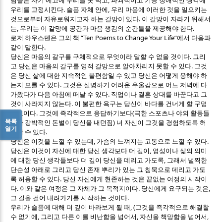
념들은 자기 에고에 우리를 못 박고
파괴적이고 기능 장애적인 생각에
.
,
우리를 고정시킨다
슬픔 자체 안에
우리 마음에 이러한 것을 일으키는
.
것으로부터 자유로워지고자 하는 갈망이 있다
이 갈망이 자라기 위해서
,
.
는
우리는 이 갈망에 공간과 마음 챙김의 순간들을 제공해야 한다
“Ten Poems to Change Your Life”
로저 하우스덴은 그의 책
에서 다음과
.
같이 말한다
.
당신은 마음의 갈구를 구체적으로 무엇이라 말할 수 없을 것이다
그리
.
고 당신은 마음의 갈구를 영적 갈망으로 알아차리지 못할 수 있다
그것
은 당신 삶에 대한 지속적인 불편함일 수 있고 당신은 어떻게 응해야 하
.
는지 모를 수 있다
그것은 설명하기 어려운 우울감으로 어느 저녁에 다
.
가왔다가 다음 아침에 떠날 수 있다
직업이나 결혼 상대를 바꾼다고 그
.
것이 사라지지 않는다
이 불편한 욕구는 당신이 바다를 건너게 할 구명
.
(
보트이다
그것에 즉각적으로 응답하기보다
극한 스포츠나 야외 활동들
목록
)
이나 강박적인 돈벌이 당신을 내던짐
너 자신이 그것을 경험하도록 허
열기
.
용할 수 있다
,
.
당신은 이것을 느낄 수 있는데
가슴의 느껴지는 고통으로 느낄 수 있다
,
당신은 이것이 자신에 대한 당신 생각보다 더 깊이
영성이나 삶의 의미
,
에 대한 당신 생각들보다 더 깊이 당신을 데리고 가도록
그래서 널찍한
단순성 아래로 그리고 당신 존재 뿌리가 있는 그 침묵으로 데리고 가도
.
록 허용할 수 있다
당신 자신에게 현존하는 것은 끝없는 여정의 시작이
.
.
,
다
이와 같은 여정은 그 자체가 그 목적지이다
당신에게 요구되는 것은
.
그 길을 걸어 내려가기를 시작하는 것이다
, (
우리가 슬픔에 대해 더 깊이 바라보게 될 때
그것을 즉각적으로 해결할
,
,
,
수 없기에
그리고 다른 이를 비난함을 넘어서
자신을 책망함을 넘어서