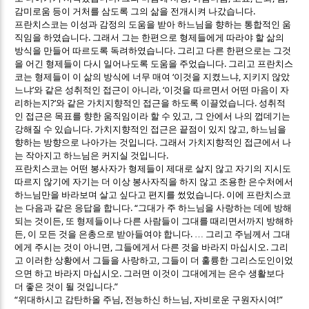
.
감미로움 등이 거처를 삼도록 그의 삶을 전개시켜 나갔습니다
프란치스코는 이성과 감정의 도움을 받아 하느님을 향하는 통합적인 움
.
직임을 하였습니다
그래서 그는 한편으로 형제들에게 따라야 할 삶의
.
방식을 만들어 따르도록 독려하였습니다
그리고 다른 한편으로는 그것
.
을 어긴 형제들이 다시 일어나도록 도움을 주었습니다
그리고 프란치스
‘
,
코는 형제들이 이 삶의 방식에 너무 매여
이것을 지켰느냐
지키지 않았
’
, ‘
느냐
와 같은 성취적인 접근이 아니라
이것을 따르면서 어떤 마음이 자
?’
.
리하는지
와 같은 가치지향적인 접근을 하도록 이끌었습니다
성취적
,
인 접근은 목표를 향한 움직임이라 할 수 있고
그 안에서 나의 껍데기는
.
,
강해질 수 있습니다
가치지향적인 접근은 끝점이 있지 않고
하느님을
.
향하는 방향으로 나아가는 것입니다
그래서 가치지향적인 접근에서 나
.
는 작아지고 하느님은 커지실 것입니다
프란치스코는 어떤 봉사자가 형제들이 제대로 살지 않고 자기의 지시도
따르지 않기에 자기는 더 이상 봉사자직을 하지 않고 조용한 은수처에서
.
하느님만을 바라보며 살고 싶다고 편지를 썼었습니다
이에 프란치스코
. “
는 다음과 같은 응답을 합니다
그대가 주 하느님을 사랑하는 데에 방해
,
되는 것이든
또 형제들이나 다른 사람들이 그대를 때리면서까지 방해하
,
.
든
이 모든 것을 은총으로 받아들여야 합니다
…
그리고 주님께서 그대
,
.
에게 주시는 것이 아니면
그들에게서 다른 것을 바라지 마십시오
그리
,
고 이러한 상황에서 그들을 사랑하고
그들이 더 훌륭한 그리스도인이었
.
으면 하고 바라지 마십시오
그러면 이것이 그대에게는 은수 생활보다
.”
더 좋은 것이 될 것입니다
“
,
,
!”
위대하시고 감탄하올 주님
전능하신 하느님
자비로운 구원자시여