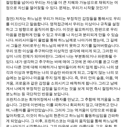
)
절망함을 넘어서
우리는 자신을 더 큰 지혜와 가능성으로 채워지는 여
.
,
?
정으로 자신을 열어젖힐 수 있다
문제는
우리가 시작할 것인가
)
첨언
저자는 하느님은 우리가 꺼리는 부정적인 감정들을 통해서도 우리
.
를 이끄신다고 말씀합니다
영적접근에서 우리는 이상이나 규칙을 설정
.
,
하고 그 방향으로 움직이려 합니다
이것은 필요하지만
한편으로 우리
마음을 편협하게 만들 수 있고 우리를 나 자신과 분리되게 만들 수 있습
.
,
니다
바리사이들이 율법을 통해 하느님께로 나아가려 했는데
그 길에
.
서 그들은 자비로우신 하느님의 배우지 못하고 자기를 잃어버렸습니다
,
우리 또한 이상을 추구하다면 이상적인 생각에 매이게 되고
그러한 이
.
상이 나의 전체가 되어버린다
그래서 나는 부분화되거나 파편화될 수
.
있다
내가 생각하고 추구하는 바에 매여 그것에 온 에너지를 쏟고 다른
.
이나 다른 것에 대해 이해하거나 받아들이려 하지 않게 됩니다
나의 생
,
각과 이상과 부합하는 나의 모습만 바라보게 되고
그렇지 않는 나의 모
.
,
,
,
습에는 눈길이나 마음을 주지 않게 됩니다
즉
우리 안의 슬픔
아픔
역
,
.
겨움
괴로움과 같은 감정을 소외시키고 배척하게 됩니다
그리고 남에
게서 나에게 부정적인 감정을 일으키는 것을 보게 되면 즉시 절망하거나
.
분노하는 등 극단적인 반응을 보입니다
,
프란치스코는 회개여정에서 나환자를 만났고
그 추함에 역겨움을 느꼈
.
,
습니다
그런데 이번에는 이를 피하거나 회피하지 않고
대면하고 만나
,
.
며
나환자를 끌어안았습니다
그러자 그는 역겨움이 단맛으로 바뀜을
,
알아차렸고
이것이 하느님의 현존이고 하느님의 활동하심임을 간파하
.
,
게 되었습니다
그 이후
프란치스코는 마음의 움직임을 통해 하느님께
.
,
,
,
,
,
로 나아가기 시작했습니다
그의 마음에 사랑
아름다움
고요
온화
힘