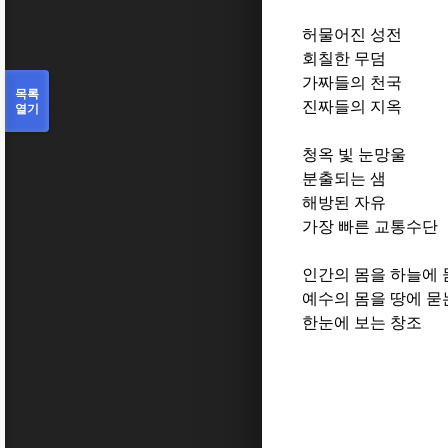
허물어진 성전
회칠한 무덤
가짜들의 천국
목록
진짜들의 지옥
열기
청옥 빛 눈망울
분출되는 샘
해방된 자유
가장 빠른 교통수단
인간의 몸을 하늘에 
예수의 몸을 땅에 묻
한눈에 보는 창조