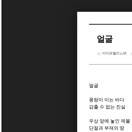
Sketchbook
Sketchbook
얼굴
이마르첼리노M
by
Sketchbook
Sketchbook
얼굴
풍랑이 이는 바다
감출 수 없는 진실
우상 앞에 놓인 제물
단절과 부재의 땅