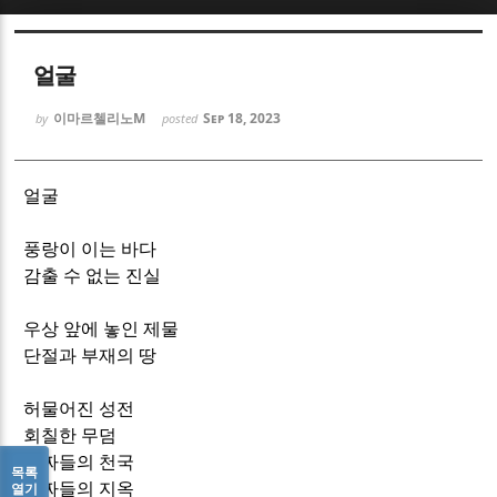
Sketchbook5, 스케치북5
Sketchbook5, 스케치북5
얼굴
이마르첼리노M
Sep 18, 2023
by
posted
얼굴
Sketchbook5, 스케치북5
Sketchbook5, 스케치북5
풍랑이 이는 바다
감출 수 없는 진실
우상 앞에 놓인 제물
단절과 부재의 땅
허물어진 성전
회칠한 무덤
가짜들의 천국
목록
진짜들의 지옥
열기