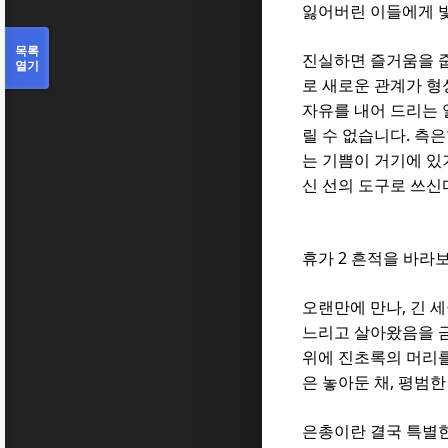
잃어버린 이들에게 
목록
진실하면 즐거움을 
열기
로 새로운 관계가 
자유를 내어 드리는 
.
릴 수 없습니다
측은
는 기쁨이 거기에 있
신 선의 도구로 쓰신
2
휴가
흔적을 바라보
,
오랜만에 만나
긴 
느리고 살아왔음을 
위에 진초록의 머리
,
은 놓아둔 채
평범한
은총이란 결국 특별한