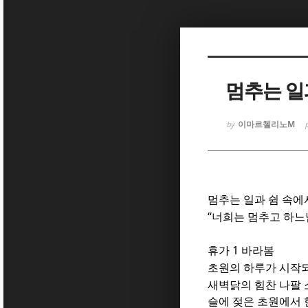
Sketchbook
Sketchbook
멈추는 일
이마르첼리노M
by
Sketchbook
Sketchbook
멈추는 일과 쉼 속에
“
너희는 멈추고 하느
1
휴가
바라봄
초원의 하루가 시작
새벽닭의 힘찬 나팔
슬에 젖은 초원에서 