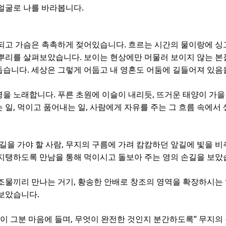
.
 얼굴로 나를 바라봅니다
.
잘되고 가슴은 촉촉하게 젖어있습니다
흐르는 시간의 물이랑에 싱
.
밑뿌리를 살펴보았습니다
보이는 현상에만 머물러 보이지 않는 본
.
둡습니다
세상은 그렇게 어둡고 내 영혼도 어둠에 길들어져 있
.
,
명을 노래합니다
푸른 초원에 이슬이 내리듯
뜨거운 태양이 가을
,
,
 일
먹이고 품어내는 일
사람에게 자유를 주는 그 흐름 속에서
,
길을 가야 할 사람
무지의 구름에 가려 캄캄하던 앞길에 빛을 비
지탱하도록 만남을 통해 먹이시고 돌보아 주는 영의 손길을 보
,
조물끼리 만나는 거기
황송한 안배로 창조의 영역을 확장하시는
.
 보았습니다
,
”
이 그분 마음에 들며
무엇이 완전한 것인지 분간하도록
무지의 