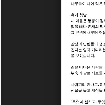
나무들이 나이 먹은
휴가 첫날
내 마음은 통풍이 
집을 떠나 존재의 
그 근원에서부터 어
감정의 단편들이 생
견디는 일과 기다리는
.
을 보았습니다
,
길을 떠나온 사람들
부축의 팔로 서로를 
,
사람끼리 만나고
피
선물을 들고 계심을
“
,
무엇이 선하고
무엇