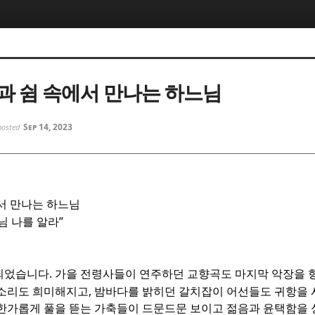
5, 스케치북5
5, 스케치북5
과 쉼 속에서 만나는 하느님
Sep 14, 2023
posted
5, 스케치북5
5, 스케치북5
서 만나는 하느님
”
님 나를 알라
.
되었습니다
가을 전령사들이 연주하던 교향곡도 마지막 악장을 
,
 소리도 희미해지고
밤바다를 밝히던 갈치잡이 어선들도 귀항을
한가롭게 풀을 뜯는 가축들이 드문드문 보이고 젊음과 윤택함을