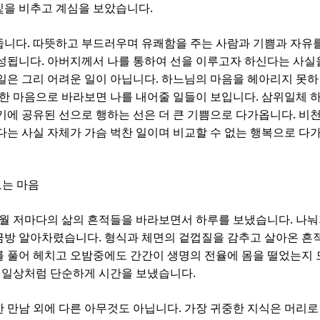
.
빛을 비추고 계심을 보았습니다
.
줍니다
따뜻하고 부드러우며 유쾌함을 주는 사람과 기쁨과 자유를
.
형성됩니다
아버지께서 나를 통하여 선을 이루고자 하신다는 사실
.
일은 그리 어려운 일이 아닙니다
하느님의 마음을 헤아리지 못하
.
한 마음으로 바라보면 나를 내어줄 일들이 보입니다
삼위일체 
.
기에 공유된 선으로 행하는 선은 더 큰 기쁨으로 다가옵니다
비천
다는 사실 자체가 가슴 벅찬 일이며 비교할 수 없는 행복으로 
는 마음
.
세월 저마다의 삶의 흔적들을 바라보면서 하루를 보냈습니다
나눠
.
금방 알아차렸습니다
형식과 체면의 겉껍질을 감추고 살아온 흔
를 풀어 헤치고 오밤중에도 간간이 생명의 전율에 몸을 떨었는지
.
 일상처럼 단순하게 시간을 보냈습니다
.
 만남 외에 다른 아무것도 아닙니다
가장 귀중한 지식은 머리로