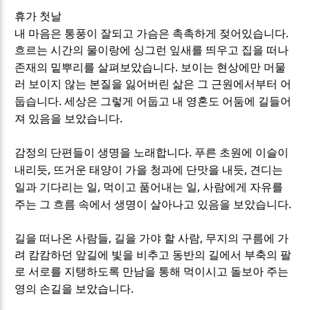
휴가 첫날
.
내 마음은 통풍이 잘되고 가슴은 촉촉하게 젖어있습니다
흐르는 시간의 물이랑에 싱그런 잎새를 띄우고 집을 떠나
.
존재의 밑뿌리를 살펴보았습니다
보이는 현상에만 머물
러 보이지 않는 본질을 잃어버린 삶은 그 근원에서부터 어
.
둡습니다
세상은 그렇게 어둡고 내 영혼도 어둠에 길들어
.
져 있음을 보았습니다
.
감정의 단편들이 생명을 노래합니다
푸른 초원에 이슬이
,
,
내리듯
뜨거운 태양이 가을 청과에 단맛을 내듯
견디는
,
,
일과 기다리는 일
먹이고 품어내는 일
사람에게 자유를
.
주는 그 흐름 속에서 생명이 살아나고 있음을 보았습니다
,
,
길을 떠나온 사람들
길을 가야 할 사람
무지의 구름에 가
려 캄캄하던 앞길에 빛을 비추고 동반의 길에서 부축의 팔
로 서로를 지탱하도록 만남을 통해 먹이시고 돌보아 주는
.
영의 손길을 보았습니다