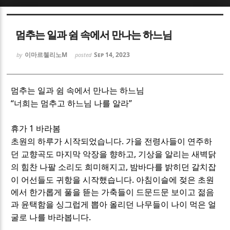
Sketchbook5, 스케치북5
Sketchbook5, 스케치북5
멈추는 일과 쉼 속에서 만나는 하느님
이마르첼리노M
Sep 14, 2023
by
posted
멈추는 일과 쉼 속에서 만나는 하느님
Sketchbook5, 스케치북5
Sketchbook5, 스케치북5
“
”
너희는 멈추고 하느님 나를 알라
1
휴가
바라봄
.
초원의 하루가 시작되었습니다
가을 전령사들이 연주하
,
던 교향곡도 마지막 악장을 향하고
기상을 알리는 새벽닭
,
의 힘찬 나팔 소리도 희미해지고
밤바다를 밝히던 갈치잡
.
이 어선들도 귀항을 시작했습니다
아침이슬에 젖은 초원
에서 한가롭게 풀을 뜯는 가축들이 드문드문 보이고 젊음
과 윤택함을 싱그럽게 뽑아 올리던 나무들이 나이 먹은 얼
.
굴로 나를 바라봅니다