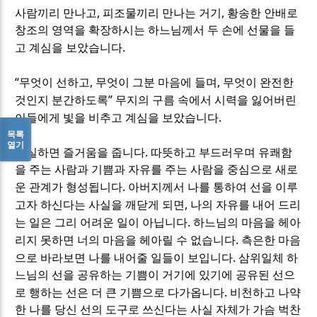
,
,
사람끼리 만나고
피조물끼리 만나는 거기
황송한 안배로
창조의 영역을 확장하시는 하느님께서 두 손에 선물을 들
.
고 계심을 보았습니다
“
,
,
무엇이 선하고
무엇이 그분 마음에 들며
무엇이 완전한
”
것인지 분간하도록
무지의 구름 속에서 시력을 잃어버린
.
이들에게 빛을 비추고 계심을 보았습니다
목록
열기
.
진실하면 즐거움을 줍니다
따뜻하고 부드러우며 유쾌함
을 주는 사람과 기쁨과 자유를 주는 사람을 중심으로 새로
.
운 관계가 형성됩니다
아버지께서 나를 통하여 선을 이루
,
고자 하신다는 사실을 깨닫게 되면
나의 자유를 내어 드리
.
는 일은 그리 어려운 일이 아닙니다
하느님의 마음을 헤아
.
리지 못하면 너의 마음을 헤아릴 수 없습니다
측은한 마음
.
으로 바라보면 나를 내어줄 일들이 보입니다
삼위일체 하
느님의 선을 공유하는 기쁨이 거기에 있기에 공유된 선으
.
로 행하는 선은 더 큰 기쁨으로 다가옵니다
비천하고 나약
한 나를 당신 선의 도구로 쓰신다는 사실 자체가 가슴 벅찬