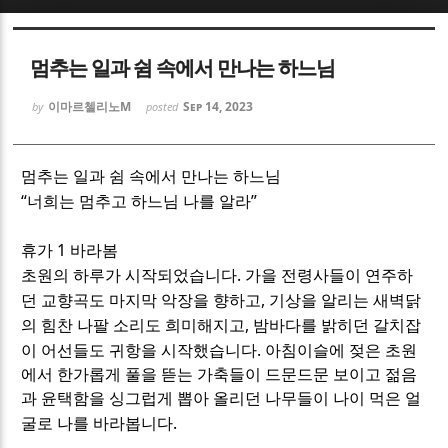
Sketchbook5, 스케치북5
Sketchbook5, 스케치북5
멈추는 일과 쉼 속에서 만나는 하느님
이마르첼리노M
Sep 14, 2023
by
posted
멈추는 일과 쉼 속에서 만나는 하느님
Sketchbook5, 스케치북5
Sketchbook5, 스케치북5
“
”
너희는 멈추고 하느님 나를 알라
1
휴가
바라봄
.
초원의 하루가 시작되었습니다
가을 전령사들이 연주하
,
던 교향곡도 마지막 악장을 향하고
기상을 알리는 새벽닭
,
의 힘찬 나팔 소리도 희미해지고
밤바다를 밝히던 갈치잡
.
이 어선들도 귀항을 시작했습니다
아침이슬에 젖은 초원
에서 한가롭게 풀을 뜯는 가축들이 드문드문 보이고 젊음
과 윤택함을 싱그럽게 뽑아 올리던 나무들이 나이 먹은 얼
.
굴로 나를 바라봅니다