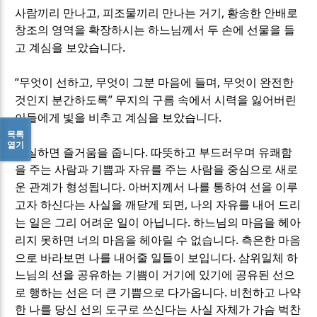
,
,
사람끼리 만나고
피조물끼리 만나는 거기
황송한 안배로
창조의 영역을 확장하시는 하느님께서 두 손에 선물을 들
.
고 계심을 보았습니다
“
,
,
무엇이 선하고
무엇이 그분 마음에 들며
무엇이 완전한
”
것인지 분간하도록
무지의 구름 속에서 시력을 잃어버린
.
이들에게 빛을 비추고 계심을 보았습니다
목록
열기
.
진실하면 즐거움을 줍니다
따뜻하고 부드러우며 유쾌함
을 주는 사람과 기쁨과 자유를 주는 사람을 중심으로 새로
.
운 관계가 형성됩니다
아버지께서 나를 통하여 선을 이루
,
고자 하신다는 사실을 깨닫게 되면
나의 자유를 내어 드리
.
는 일은 그리 어려운 일이 아닙니다
하느님의 마음을 헤아
.
리지 못하면 너의 마음을 헤아릴 수 없습니다
측은한 마음
.
으로 바라보면 나를 내어줄 일들이 보입니다
삼위일체 하
느님의 선을 공유하는 기쁨이 거기에 있기에 공유된 선으
.
로 행하는 선은 더 큰 기쁨으로 다가옵니다
비천하고 나약
한 나를 당신 선의 도구로 쓰신다는 사실 자체가 가슴 벅찬