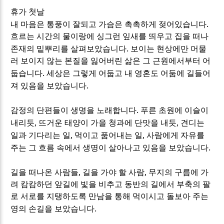
휴가 첫날
.
내 마음은 통풍이 잘되고 가슴은 촉촉하게 젖어있습니다
흐르는 시간의 물이랑에 싱그런 잎새를 띄우고 집을 떠나
.
존재의 밑뿌리를 살펴보았습니다
보이는 현상에만 머물
러 보이지 않는 본질을 잃어버린 삶은 그 근원에서부터 어
.
둡습니다
세상은 그렇게 어둡고 내 영혼도 어둠에 길들어
.
져 있음을 보았습니다
.
감정의 단편들이 생명을 노래합니다
푸른 초원에 이슬이
,
,
내리듯
뜨거운 태양이 가을 청과에 단맛을 내듯
견디는
,
,
일과 기다리는 일
먹이고 품어내는 일
사람에게 자유를
.
주는 그 흐름 속에서 생명이 살아나고 있음을 보았습니다
,
,
길을 떠나온 사람들
길을 가야 할 사람
무지의 구름에 가
려 캄캄하던 앞길에 빛을 비추고 동반의 길에서 부축의 팔
로 서로를 지탱하도록 만남을 통해 먹이시고 돌보아 주는
.
영의 손길을 보았습니다