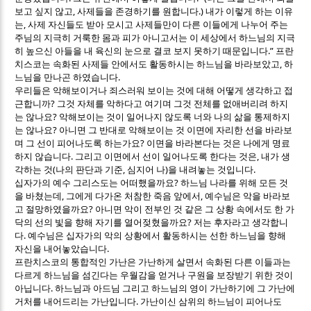
,
.)
보고 싶지 않고
사제들을 존경하기를 원합니다
내가 이렇게 하는 이유
,
는
사제 자신들도 받아 모시고 사제들만이 다른 이들에게 나누어 주는
주님의 지극히 거룩한 몸과 피가 아니고서는 이 세상에서 하느님의 지극
.”
히 높으신 아들을 내 육신의 눈으로 결코 보지 못하기 때문입니다
프란
,
치스코는 속화된 사제들 안에서도 활동하시는 하느님을 바라보았고
하
.
느님을 만나곤 하였습니다
우리들은 악해보이거나 죄스러워 보이는 것에 대해 어떻게 생각하고 접
?
근합니까
그것 자체를 악하다고 여기며 그것 전체를 없애버리려 하지
?
는 않나요
악해보이는 것이 일어나지 않도록 너와 나의 삶을 통제하지
?
는 않나요
아니면 그 반대로 악해보이는 것 이면에 자리한 선을 바라보
?
며 그 선이 피어나도록 하는가요
이면을 바라본다는 것은 나에게 명료
.
,
하지 않습니다
그리고 이면에서 선이 일어나도록 한다는 것은
내가 생
(
,
)
.
각하는 것
나의 판단과 기준
심지어 나
을 내려놓는 것입니다
?
십자가의 예수 그리스도는 어떠했을까요
하느님 나라를 위해 모든 것
,
,
을 바쳤는데
그에게 다가온 처참한 죽음 앞에서
예수님은 악을 바라보
?
고 절망하였을까요
아니면 악이 전부인 것 같은 그 상황 속에서도 한 가
?
닥의 선의 빛을 향해 자기를 열어젖혔을까요
저는 후자라고 생각합니
.
다
예수님은 십자가의 악의 상황에서 활동하시는 선한 하느님을 향해
.
자신을 내어놓았습니다
프란치스코의 통합적인 가난은 가난하게 살면서 속화된 다른 이들과는
다르게 하느님을 섬긴다는 우월감을 얻거나 구원을 보장받기 위한 것이
.
아닙니다
하느님과 아드님 그리고 하느님의 영이 가난하기에 그 가난에
.
거처를 내어드리는 가난입니다
가난이신 삼위의 하느님이 피어나도