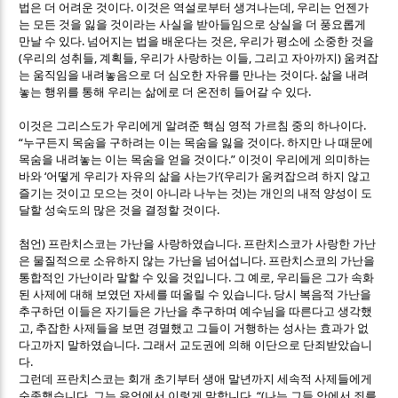
.
,
법은 더 어려운 것이다
이것은 역설로부터 생겨나는데
우리는 언젠가
는 모든 것을 잃을 것이라는 사실을 받아들임으로 상실을 더 풍요롭게
.
,
만날 수 있다
넘어지는 법을 배운다는 것은
우리가 평소에 소중한 것을
(
,
,
,
)
우리의 성취들
계획들
우리가 사랑하는 이들
그리고 자아까지
움켜잡
.
는 움직임을 내려놓음으로 더 심오한 자유를 만나는 것이다
삶을 내려
.
놓는 행위를 통해 우리는 삶에로 더 온전히 들어갈 수 있다
.
이것은 그리스도가 우리에게 알려준 핵심 영적 가르침 중의 하나이다
“
.
누구든지 목숨을 구하려는 이는 목숨을 잃을 것이다
하지만 나 때문에
.”
목숨을 내려놓는 이는 목숨을 얻을 것이다
이것이 우리에게 의미하는
‘
’(
바와
어떻게 우리가 자유의 삶을 사는가
우리가 움켜잡으려 하지 않고
)
즐기는 것이고 모으는 것이 아니라 나누는 것
는 개인의 내적 양성이 도
.
달할 성숙도의 많은 것을 결정할 것이다
)
.
첨언
프란치스코는 가난을 사랑하였습니다
프란치스코가 사랑한 가난
.
은 물질적으로 소유하지 않는 가난을 넘어섭니다
프란치스코의 가난을
.
,
통합적인 가난이라 말할 수 있을 것입니다
그 예로
우리들은 그가 속화
.
된 사제에 대해 보였던 자세를 떠올릴 수 있습니다
당시 복음적 가난을
추구하던 이들은 자기들은 가난을 추구하며 예수님을 따른다고 생각했
,
고
추잡한 사제들을 보면 경멸했고 그들이 거행하는 성사는 효과가 없
.
다고까지 말하였습니다
그래서 교도권에 의해 이단으로 단죄받았습니
.
다
그런데 프란치스코는 회개 초기부터 생애 말년까지 세속적 사제들에게
.
. “(
순종했습니다
그는 유언에서 이렇게 말합니다
나는 그들 안에서 죄를