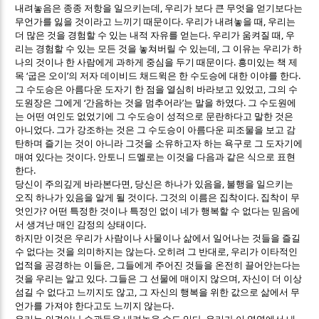
,
내려놓음은 종종 저항을 일으키는데
우리가 보다 큰 무엇을 얻기보다는
.
,
무언가를 잃을 것이라고 느끼기 때문이다
우리가 내려놓을 때
우리는
.
,
더 많은 것을 경험할 수 있는 내적 자유를 얻는다
우리가 움켜질 때
우
,
리는 경험할 수 있는 모든 것을 놓쳐버릴 수 있는데
그 이유는 우리가 하
.
나의 것이나 한 사람에게 과하게 중심을 두기 때문이다
흥미있는 책 제
‘
’
.
목
굽은 오이
의 저자 데이비드 채드윅은 한 수도승에 대한 이야를 한다
,
그 수도승은 아름다운 도자기 한 점을 열심히 바라보고 있었고
그의 수
‘
’
.
도원장은 그에게
간음하는 것을 멈추어라
는 말을 하였다
그 수도원에
는 어떤 여인도 없었기에 그 수도승이 성적으로 문란하다고 말한 것은
.
아니었다
그가 강조하는 것은 그 수도승이 아름다운 피조물을 보고 감
탄하며 즐기는 것이 아니라 그것을 소유하고자 하는 욕구로 그 도자기에
.
매여 있다는 것이다
안토니 드멜로는 이것을 다음과 같은 식으로 표현
.
한다
,
,
당신이 주의깊게 바라본다면
당신은 하나가 있음을
불행을 일으키는
.
.
오직 하나가 있음을 알게 될 것이다
그것의 이름은 집착이다
집착이 무
?
엇인가
어떤 특정한 것이나 특정인 없이 네가 행복할 수 없다는 믿음에
.
서 생겨난 매인 감정의 상태이다
하지만 이것은 우리가 사람이나 사물이나 삶에서 일어나는 것들을 즐길
.
,
수 없다는 것을 의미하지는 않는다
오히려 그 반대로
우리가 이타적인
,
업적을 공경하는 이들은
그들에게 주어진 것들을 온전히 끌어안는다는
.
,
것을 우리는 알고 있다
그들은 그 선물에 매이지 않으며
자신이 더 이상
,
섬길 수 없다고 느끼지도 않고
그 자신의 행복을 위한 값으로 삶에서 무
.
언가를 가져야 한다고도 느끼지 않는다
.