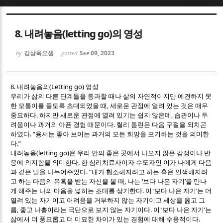
Sketchbook5, 스케치북5
Sketchbook5, 스케치북5
8. 내려놓음(letting go)의 영성
김상욱요셉
Sep 09, 2023
by
posted
8.
(Letting go)
내려놓음의
영성
우리가 삶의 다른 단계들을 통과할 때나 삶의 자연적이지만 예견하지 못
Sketchbook5, 스케치북5
Sketchbook5, 스케치북5
,
한 모퉁이를 돌도록 초대되었을 때
새로운 관점에 열려 있는 것은 매우
.
,
중요하다
하지만 새로운 관점에 열려 있기는 쉽지 않은데
습관이나 두
.
려움이나 과거의 아픈 경험 때문이다
릴리 톰린은 다음 구절을 외치곤
. “
하였다
용서는 좋아 보이는 과거의 모든 희망을 포기하는 것을 의미한
.”
다
(letting go)
내려놓음
은 우리 안의 좋은 곳에서 나오지 않은 감정이나 반
.
응에 의지함을 의미한다
한 심리치료사이자 수도자인 이가 나에게 다음
. “
과 같은 말을 나누어주었다
내가 협소해지려고 하는 혹은 인색해지려
,
‘
’
고 하는 마음의 유혹을 받는 자신을 볼 때
나는
보다 나은 자기
를 만나
.
‘
’
게 해주는 나의 마음을 넓히는 초대를 상기한다
이
보다 나은 자기
는 더
열려 있는 자기이고 어려움을 거부하지 않는 자기이고 세상을 옳고 그
,
.
‘
’
름
좋고 나쁨이라는 극단으로 보지 않는 자기이다
이
보다 나은 자기
는
.
삶에서 더 풍요롭고 더 미묘한 차이가 있는 경험에 대해 수용적이다