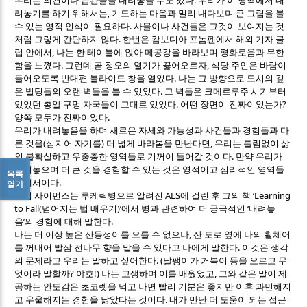
우리는 의견이나 습관들을 내려놓을 수도 있다
우리가 이 영역에서 내
,
려놓기를 하기 위해서는
기도하는 마음과 멀리 내다보며 큰 그림을 볼
.
수 있는 영적 인식이 필요하다
사물이나 사건들은 그것이 보여지는 것
.
처럼 그렇게 간단하지 않다
한번은 캄보디아 프놈펜에서 해외 기자 클
,
럽 안에서
나는 한 테이블에 앉아 메콩강을 바라보며 평화로움과 무한
.
,
함을 느꼈다
그런데 곧 정오의 열기가 끓어오르자
식당 주인은 바람이
.
들어오도록 반대편 블라이드 창을 열었다
나는 그 방향으로 도시의 깊
.
은 빌딩들의 오랜 벽들을 볼 수 있었다
그 벽들은 크메르루주 시기부터
.
?
있었던 총알 구멍 자국들이 그대로 있었다
어떤 장면이 진짜이었는가
.
양쪽 모두가 진짜이었다
우리가 내려놓음을 하며 새로운 자세와 가능성과 사건들과 경험들과 다
(
)
,
른 것을
심지어 자기를
더 넓게 바라봄을 만난다면
우리는 틀림없이 삶
.
의 불확실하고 우중충한 영역들로 기꺼이 들어갈 것이다
만약 우리가
내려놓으며 더 큰 것을 경험할 수 있는 것은 영적이고 심리적인 영역들
목록
.
안에서이다
열기
ALS
‘Learning
필립 사이먼스는 루케릭병으로 알려진
에 걸린 후 그의 책
to Fall(
)’
‘
넘어지는 법 배우기
에서 병과 관련하여 더 궁극적인
내려놓
’
.
음
의 경험에 대해 말한다
,
나는 더 이상 높은 산등성이를 오를 수 없으나
산 도로 옆에 나의 휠체어
.
를 꺼내어 발삼 전나무 향을 맡을 수 있다고 나에게 말한다
이것은 생각
. (
의 문제라고 우리는 말하고 싶어한다
달팽이가 거북이 등을 오르고 무
?
!)
,
엇이라 말할까
야호
나는 고생하며 이를 배웠었고
그와 같은 말이 제
공하는 안도감은 초코렛을 먹고 나면 빨리 기분은 좋지만 이후 과민해지
.
고 우울해지는 경험을 닮았다는 것이다
내가 만난 더 도움이 되는 접근