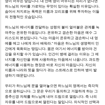
.
영이 머무는 땅입니다
내 안에 영이 머무시는 자리가 없다면
.
하느님의 자비를 가로막는 무엇이 있다는 확실한 이유입니다
숨어서 저지르는 폭력은 이름과 꼬리표를 위해 투자하는 이들
.
의 전형적인 모습입니다
하느님의 에너지를 전달하는 성령의 불이 얼어붙은 관계를 녹
.
여주는 온유한 마음입니다
온유하고 겸손한 마음은 예수 그
. “
리스도의 본성입니다
나는 마음이 온유하고 겸손하니 내 멍
.”
에를 메고 나에게 와서 배워라
마음은 하느님의 생명력이 인
.
간에게 육화되는 땅입니다
몸은 여기서 에너지를 받아야 건
.
강을 유지할 수가 있습니다
인간이 병에 걸리는 이유는 그 에
.
너지를 자신만을 위해 사용하려는 마음에서 나옵니다
과도한
.
에너지를 사용하는 현장은 바로 자신의 마음입니다
자신의
이름과 나라와 뜻을 찾다가 겪는 스트레스로 인하여 병이 발
.
생하기 때문입니다
우리가 하느님께 문을 열어놓으면 하느님의 영께서는 즉각적
.
으로 응하십니다
그 문은 우리가 동의하고 거절하게 하는 그
.
중추신경 자체를 하느님께 내어 드림으로 열립니다
즉 나의
.
자유를 내어 드림으로써 열린다는 말입니다
의식적인 선택과