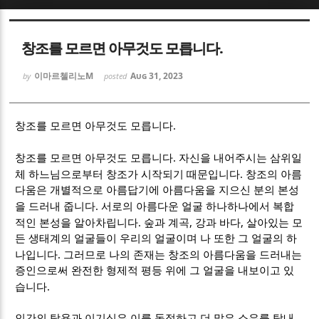
Sketchbook5, 스케치북5
Sketchbook5, 스케치북5
창조를 모르면 아무것도 모릅니다.
이마르첼리노M
Aug 31, 2023
by
posted
.
창조를 모르면 아무것도 모릅니다
Sketchbook5, 스케치북5
Sketchbook5, 스케치북5
.
창조를 모르면 아무것도 모릅니다
자신을 내어주시는 삼위일
.
체 하느님으로부터 창조가 시작되기 때문입니다
창조의 아름
다움은 개별적으로 아름답기에 아름다움을 지으신 분의 본성
.
을 드러내 줍니다
서로의 아름다운 얼굴 하나하나에서 복합
.
,
,
적인 본성을 알아차립니다
숲과 계곡
강과 바다
살아있는 모
든 생태계의 얼굴들이 우리의 얼굴이며 나 또한 그 얼굴의 하
.
나입니다
그러므로 나의 존재는 창조의 아름다움을 드러내는
증인으로써 완전한 형제적 평등 위에 그 얼굴을 내보이고 있
.
습니다
인간의 탐욕과 이기심은 이를 독점하고 더 많은 소유를 탐내