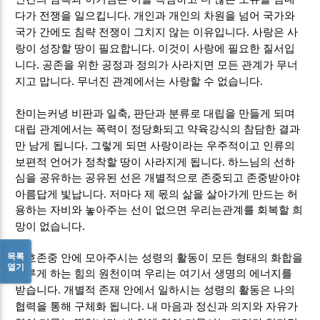
.
다가 전쟁을 일으킵니다
개인과 개인의 차원을 넘어 국가와
.
국가 간에도 침략 전쟁이 그치지 않는 이유입니다
사랑은 사
.
랑이 성장할 땅이 필요합니다
이것이 사랑에 필요한 질서입
.
니다
공존을 위한
공정과 정의가 사라지면 모든 관계가 무너
.
.
지고 맙니다
무너진 관계에서는 사랑할 수 없습니다
,
찬미는커녕 비판과 일축
판단과 분류로 대립을 만들게 되며
대립 관계에서는 폭력이 정당화되고 약육강식의 참담한 결과
.
만 남게 됩니다
그렇게 되면 사랑이라는 우주적이고 인류의
.
보편적 언어가 정착할 땅이 사라지게 됩니다
하느님의 선하
심을 공유하는 공유된 선은 개별적으로 존중되고 존중받아야
.
아름답게 빛납니다
저마다 제 몫의 삶을 살아가게 만드는 허
용하는 자비와 놓아주는 선이 없으면 우리는관계를 회복할 희
.
망이 없습니다
목록
상호존중 안에 모아주시는 성령의 활동이 모든 형태의 화합을
열기
이루게 하는 힘의 원천이며 우리는 여기서 생명의 에너지를
.
받습니다
개별적 존재 안에서 일하시는 성령의 활동은 나의
.
협력을 통해 구체화 됩니다
내 마음과 정신과 의지와 자유가