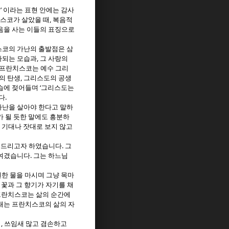
’
림
이라는 표현 안에는 감사
,
스코가 살았을 때
복음적
음을 사는 이들의 표징으로
코의 가난의 출발점은 삼
,
나되는 모습과
그 사랑의
프란치스코는 예수 그리
,
의 탄생
그리스도의 공생
‘
모습에 젖어들며
그리스도는
.
다
가난을 살아야 한다고 말하
가 될 듯한 말에도 흥분하
 기대나 잣대로 보지 않고
.
려드리고자 하였습니다
그
.
 여겼습니다
그는 하느님
한 물을 마시며 그냥 목마
 꽃과 그 향기가 자기를 채
프란치스코는 삶의 순간에
래는 프란치스코의 삶의 자
,
님
쓰임새 많고 겸손하고