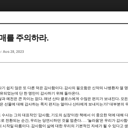
5, 스케치북5
5, 스케치북5
치매를 주의하라.
Aug 28, 2023
ed
5, 스케치북5
5, 스케치북5
.
기 쉽지 않은 또 다른 덕은 감사함이다
감사의 필요함은 신약의 나병환자 열 명
.
치유되었는데 단 한 명만이 감사하기 위해 돌아온다
.
.
과 예전은 큰 차이는 없다
매년 산타 클로스에게 수많은 편지가 보내진다
모든
?
받은 선물에 대해 감사하는 쪽지 편지는 얼마나 산타에게 보내지는가
대부분의 
‘
,
’
 수사는 그의 대표작인
감사함
기도의 심장
이란 책에서 이 중요한 덕에 대해 
,
.
‘
’
로 전환되는 순간
우리는 당연시하던 것을 멈춘다
…
놀라움
은 우리가 감사함
.
의 시작일 따름이다
감사함이 삶에 대한 우리의 기본적인 자세가 될 수 있다고 