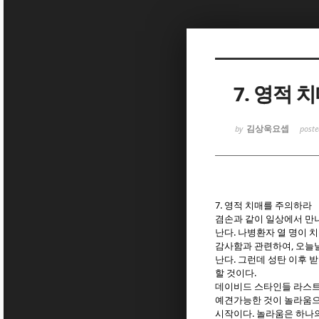
Sketchbook
Sketchbook
7. 영적 
김상욱요셉
by
post
Sketchbook
Sketchbook
7.
영적 치매를 주의하라
겸손과 같이 일상에서 만나
.
난다
나병환자 열 명이 
,
감사함과 관련하여
오늘날
.
난다
그런데 성탄 이후 
.
할 것이다
데이비드 스타인들 라스트
예견가능한 것이 놀라움으
.
시작이다
놀라움은 하나