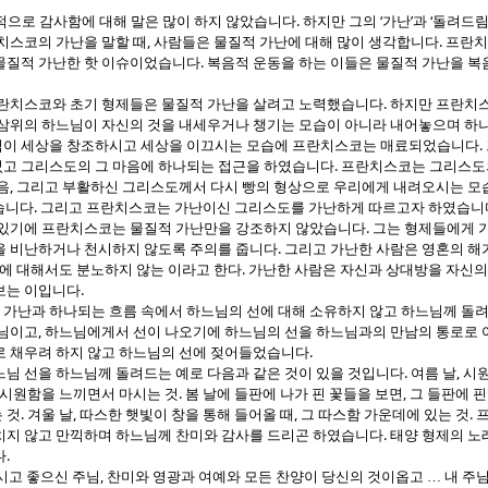
.
‘
’
‘
으로 감사함에 대해 말은 많이 하지 않았습니다
하지만 그의
가난
과
돌려드
,
.
치스코의 가난을 말할 때
사람들은 물질적 가난에 대해 많이 생각합니다
프란치
.
물질적 가난한 핫 이슈이었습니다
복음적 운동을 하는 이들은 물질적 가난을 복
.
프란치스코와 초기 형제들은 물질적 가난을 살려고 노력했습니다
하지만 프란치스
삼위의 하느님이 자신의 것을 내세우거나 챙기는 모습이 아니라 내어놓으며 하
.
님이 세상을 창조하시고 세상을 이끄시는 모습에 프란치스코는 매료되었습니다
.
고 그리스도의 그 마음에 하나되는 접근을 하였습니다
프란치스코는 그리스도
,
음
그리고 부활하신 그리스도께서 다시 빵의 형상으로 우리에게 내려오시는 
.
습니다
그리고 프란치스코는 가난이신 그리스도를 가난하게 따르고자 하였습니
.
 있기에 프란치스코는 물질적 가난만을 강조하지 않았습니다
그는 형제들에게 
.
을 비난하거나 천시하지 않도록 주의를 줍니다
그리고 가난한 사람은 영혼의 해
.
에 대해서도 분노하지 않는 이라고 한다
가난한 사람은 자신과 상대방을 자신의
.
보는 이입니다
가난과 하나되는 흐름 속에서 하느님의 선에 대해 소유하지 않고 하느님께 돌
,
느님이고
하느님에게서 선이 나오기에 하느님의 선을 하느님과의 만남의 통로로
.
로 채우려 하지 않고 하느님의 선에 젖어들었습니다
.
,
느님 선을 하느님께 돌려드는 예로 다음과 같은 것이 있을 것입니다
여름 날
시원
.
,
 시원함을 느끼면서 마시는 것
봄 날에 들판에 나가 핀 꽃들을 보면
그 들판에 핀
.
,
,
.
 것
겨울 날
따스한 햇빛이 창을 통해 들어올 때
그 따스함 가운데에 있는 것
.
치지 않고 만끽하며 하느님께 찬미와 감사를 드리곤 하였습니다
태양 형제의 노
.
다
,
시고 좋으신 주님
찬미와 영광과 여예와 모든 찬양이 당신의 것이옵고
…
내 주