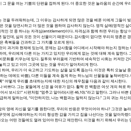
.
 그 문을 여는 기쁨의 단편을 접하게 된다
더 중요한 것은 놀라움의 순간에 우리
,
는 것을 두려워하는데
그 이유는 감사하게 되면 많은 것을 베푼 이에게 그들이 
.
(
은 것을 당연시하고 더 많은 것을 원하며 감사하지 않는다
영적 삶에
영적인 삶
(entitlement)
.
대적인 것 중 하나는 자격심
이다
자격심과 함께 하면 우리는 항상 
,
.
픈 일인데
삶의 모든 것이 선물이기 때문이다
감사함이 없다면 우리의 영혼은 
.
은 축복들을 간과하고 그 가치를 모르게 된다
,
 것이 과거와 현재에 있는데
문제는 감사함을 어디에서 시작해야 하는지 정하는 
,
.
체하며
우리에게 다른 이는 가지고 있지만 우리에게 없는 것에 대해 계속 말한다
.
소비문화를 키우는데 있다
질투와 부러움에 기반하여 세속적인 사회는 커져만 간
.
놓치고 있고 이미 그곳에 있는 것을 우리가 알아차리게 한다
,
.
 하며
우리가 더 숙고하고 기도하는 삶을 살도록 돕는다
이것은 특히 오늘날 
),
.
 하는 데에도 바쁨
다른 이들을 계속 돕게 하는 하느님의 선물들을 놓쳐버린다
”
.
록
어떻게 우리를 초대하는지에 대한 자신의 깨우침을 다음과 같이 제시한다
.
.
나 바쁘다
그는 꽃들에게 신경 쓸 여유가 없다
활짝 핀 백합은 여섯 개의 혀로 
!”
“
(
46,10).”
.
어서 보시오
시편처럼
멈추고 알아라
시편
라고 말한다
그러나 바쁜 
, “
,
.”
 급하게 말하는데
미안하지만
나는 백합과는 말하지 않는다
그의 귀는 자신의
,
?
함의 영에 자신을 열기를 원한다면
우리의 반응은 무엇이어야 하나
그것은 놀
 무엇에 감사해야하는지 미리 형성한 감을 가지고 집을 나선다는 것을 알아차렸
.
오는 어떤 것들에도 열려 있어야 한다고 제안한다
이것을 하기 위해서 우리는 