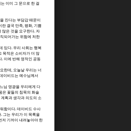
는 이미 그 문으로 한 걸
빚을 진다는 부담감 때문이
,
,
이란 결국 만족
평화
기쁨
.
더 많은 것을 요구한다
자
경직되어가는 위험에 처한
.
데 있다
우리 사회는 행복
그 목적은 소비자가 더 많
.
다
이에 반해 영적인 공동
,
중요한데
오늘날 우리는 너
데이비드는 예수님께서
하느님 영광을 우리에게 다
몸은 꽃들의 침묵의 화술
 계획과 생각과 의도의 소
.
라워함이다
데이비드 수사
.
다
그는 우리가 이 목록을
먼저 기꺼이 내려놓아야 한