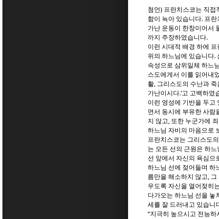
)
첨언
프란치스코는 직접적
.
함이 녹아 있습니다
프란
가난 운동이 한창이어서 
.
까지 주장하였습니다
이런 시대적 배경 하에 
.
위의 하느님에 있습니다
속성으로 삼위일체 하느
스도에게서 이를 읽어내었
,
활
그리스도의 수난과 죽
.’
가난이시다
고 고백하였
이런 영성에 기반을 두고
면서 동시에 부유한 사람
,
지 않고
또한 누군가에 죄
하느님 자비의 마음으로 
프란치스코는 그리스도의 
는 모든 선의 근원은 하
선 앞에서 자신의 욕심으
하느님 선에 젖어들며 하
,
름만을 해소하지 않고
그
우도록 자신을 열어젖히는
다가오는 하느님 선을 놓
세를 잘 드러내고 있습니
“
지극히 높으시고 전능하