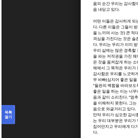
움의 순간 우리는 감사함이
.
음 내딛고 있다
어떤 이들은 감사하게 되
.
다
다른 이들은 그들이 받
)
을 느끼며 사는 것
큰 적
격심을 가진다는 것은 슬
.
다
우리는 우리가 이미 받
우리 삶에는 많은 경축할
을 파는 저작권을 가진 
은 것을 움켜잡게 하는 
체에서 그 목적은 우리가 
감사함은 우리를 느긋하게
(
무 바빠
심지어 좋은 일을
“
들판의 백합을 바라보도
좋은 일을 하는 이는 너무
. “
음과 같이 소리친다
멈추
.
을 이해하지 못한다
그는
.
음으로 와글거리고 있다
목록
만약 우리가 심오한 감사
열기
는 우리 대부분은 우리가
집어던지고 우리에게 다가
.
다