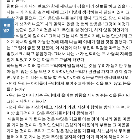
을 얻는다
,
한번은 내가 나의 멘토와 함께 세난도아 강을 따라 산보를 하고 있을 때
나는 내가 직면한 결정에 대해 그가 어떻게 생각하는지 관심이 있어 그
.
. “
.
의 생각을 물었다
그의 응답은 나를 놀라게 했다
그래요
당신 아내는
?”
“
어떻게 생각하나요
나의 말하지 않은 첫 번째 반응은
그것이 이것과
목록
?
,
무슨 상관이 있지
이것은 내가 무엇을 할 것인가
하지 않을 것인가에
열기
.”
,
대한 식별인데 말이야
그러나 그는 나의 멘토이기에
나는 단순하게 그
.
에게 아내와 함께 가능한 것에 대해 나눌 때 아내가 말한 것을 말했다
그
“
,
는
그 말이 좋은 것 같은데
이 사안에 대해 부인의 직감을 따르는 것이
.”
.
좋겠네요
라고 응답했다
그래서 나는 내가 신뢰하는 두 사람의 지혜를
.
알게 되었고 기꺼운 마음으로 그렇게 하였다
하느님께서 여러 통로로 우리에게 말씀하시는 것을 우리가 듣지만 귀담
.
아 듣지 않는 것을 보면 기이하다
만약 우리가 편견을 가지고 있지 않다
,
.
.
면
우리는 더 나은 식별을 할 수 있다
아래 질문을 한번 생각해보시오
- 언제 우리는 아이들이 우리에게 보여주고자 하는 것을 보지 않고 눈을
?
돌리는가
- 우리는 얼마나 자주 우리에게 올바른 방향을 제시해주는 것을 듣지만
?
그냥 지나쳐버리는가
,
,
,
- 언제 우리는 자신의 에고
자신의 의견
자신이 행하는 방식에 매여
더
?
이상 효과적이지 않은 무언가를 버리지 못하는가
식별하는 이가 된다는 것은 수많은 기교를 아는 것이 아니라 열린 마음
.
을 가지는 것이다
영적인 안내가 초심자의 마음이라 부르는 그 마음을
.
,
가지는 것이다
우리가 그와 같은 겸손함을 가질 때
하느님께서 우리를
불러 데리고 가시는 곳과 무엇을 할지와 어떤 이가 되어야 하는지에 대