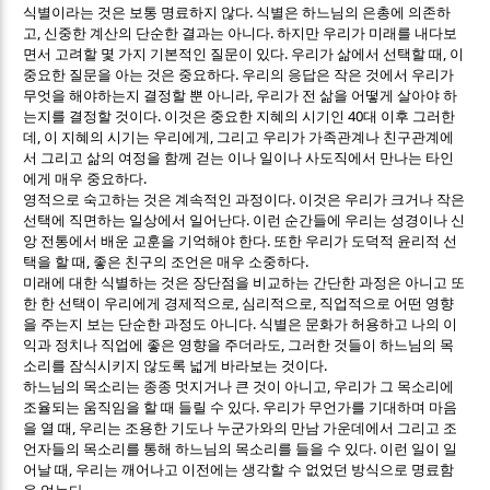
.
식별이라는 것은 보통 명료하지 않다
식별은 하느님의 은총에 의존하
,
.
고
신중한 계산의 단순한 결과는 아니다
하지만 우리가 미래를 내다보
.
,
면서 고려할 몇 가지 기본적인 질문이 있다
우리가 삶에서 선택할 때
이
.
중요한 질문을 아는 것은 중요하다
우리의 응답은 작은 것에서 우리가
,
무엇을 해야하는지 결정할 뿐 아니라
우리가 전 삶을 어떻게 살아야 하
.
40
는지를 결정할 것이다
이것은 중요한 지혜의 시기인
대 이후 그러한
,
,
데
이 지혜의 시기는 우리에게
그리고 우리가 가족관계나 친구관계에
서 그리고 삶의 여정을 함께 걷는 이나 일이나 사도직에서 만나는 타인
.
에게 매우 중요하다
.
영적으로 숙고하는 것은 계속적인 과정이다
이것은 우리가 크거나 작은
.
선택에 직면하는 일상에서 일어난다
이런 순간들에 우리는 성경이나 신
.
앙 전통에서 배운 교훈을 기억해야 한다
또한 우리가 도덕적 윤리적 선
,
.
택을 할 때
좋은 친구의 조언은 매우 소중하다
미래에 대한 식별하는 것은 장단점을 비교하는 간단한 과정은 아니고 또
,
,
한 한 선택이 우리에게 경제적으로
심리적으로
직업적으로 어떤 영향
.
을 주는지 보는 단순한 과정도 아니다
식별은 문화가 허용하고 나의 이
,
익과 정치나 직업에 좋은 영향을 주더라도
그러한 것들이 하느님의 목
.
소리를 잠식시키지 않도록 넓게 바라보는 것이다
,
하느님의 목소리는 종종 멋지거나 큰 것이 아니고
우리가 그 목소리에
.
조율되는 움직임을 할 때 들릴 수 있다
우리가 무언가를 기대하며 마음
,
을 열 때
우리는 조용한 기도나 누군가와의 만남 가운데에서 그리고 조
.
언자들의 목소리를 통해 하느님의 목소리를 들을 수 있다
이런 일이 일
,
어날 때
우리는 깨어나고 이전에는 생각할 수 없었던 방식으로 명료함
.