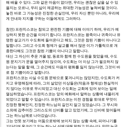
.
,
해 배울 수 있다
그와 같은 마음이 없다면
우리는 괜찮은 삶을 살 수 있
,
.
을지는 모르나
우리 삶이 제공하는 위대한 가능성은 놓쳐버릴 것이다
,
,
놓친 바로 그 가능성은 진정한 손실인데
우리 자신 뿐만 아니라
우리에
.
게 안내와 지지를 구하는 이들에게도 그러하다
)
,
첨언
프란치스코는 참되고 완전한 기쁨에 대해 이야기 하며
우리가 예
.
상하지 못한 순간을 이야기 합니다
프란치스코는 왕족이나 귀족이나 유
,
명한 설교가가 수도회에 들어온다고 해도
그것은 참된 기쁨이 아니다고
.
말합니다
그리고 수도회 형제가 설교를 해서 많은 이가 가톨릭으로 개
.
종한다해도 그것은 참된 기쁨이 아니다고 말합니다
,
,
대신 그 자신이 추운 겨울 밤
동료와 함께 한 수도원을 찾았을 때
수도
,
원 문지기가 문을 열어주지 않으며
수도회는 더 이상 그가 필요하지 않
,
,
는다는 말을 할 때
그 순간에도 마음의 평화를 잃지 않는다면
그것이 바
.
로 참 기쁨이라고 말합니다
,
프란치스코는 사실 수도원 문밖으로 쫓겨나지는 않았지만
수도회가 커
,
(
)
지고 유명해짐에 따라
그의 살았던 이상들은
작음과 형제성
현실적이
지 않다는 이유로 무시되었고 대신 수도회는 교회에 있어 보이는 일에
.
열심하였습니다
프란치스코는 앞의 예화에서 말하는 상황에 내몰리게
.
되었다고 말할 수 있습니다
프란치스코는 이전 경험을 토대로 무엇이
,
.
진정한 행복인지
진정한 하느님의 길인지 알고 있었습니다
그 무시와
,
소외에 감추어진 그리스도의 신비를 알고 있었기에
그 신비에 젖어들며
.
그는 하느님께로 나아갔습니다
,
그는 언뜻 보기에는 어둠으로밖에 보이지 않는 상황 속에
피어나기를
.
기다리며 웅크리고 있는 하느님 선에 대해 말하고 있습니다
만약 누군