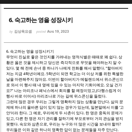
Sketchbook5, 스케치북5
Sketchbook5, 스케치북5
6. 숙고하는 영을 성장시키
김상욱요셉
Aug 19, 2023
by
posted
6.
숙고하는 영을 성장시키기
.
무엇이 진실로 좋은 것인지를 가려내는 영적식별은 때때로 꽤 쉽다
상
Sketchbook5, 스케치북5
Sketchbook5, 스케치북5
황은 옳은 것을 제시하고 당신은 즉각적으로 무엇을 해야하는지 알 수
.
. “
있다
몇 해 전에 손녀 중 하나가 나에게 전화를 해서 말했다
할아버지
4
. 5
저는 지금
학년이예요
학년이 되면 학교는 더 이상 저를 위한 특별한
.
날을 마련해주지 않아요
이번이 할아버지가 메릴랜드에서 위스콘신으
.
로 와서 이 행사 때 내 옆에 있을 수 있는 마지막 기회이예요
오실 건가
?”
,(
요
나는 아리조나 페닉스에서 회의를 할 예정이었고
다행스럽게 이
)
.
행사 바로 이어서
아리조나로 가는 길에 위스콘신을 들렀다
.
그런데 많은 경우 우리는 그렇게 명확하지 않는 상황을 만난다
삶의 문
,
‘
제에 하나의 올바른 답이 있지 않는 경우가 있는데
일본말에서 이를
고
’
.
,
.
안
이라 한다
그 예로
우리에게 두 사촌이 있다
한 명은 중독의 문제가
,
있고
다른 한 명은 자기 관리를 잘하기에 부모로부터 거의 관심을 받지
.
,
?
못했다
숙모와 삼촌으로
우리는 누구와 더 많은 시간을 보내야 할까
.
우리들은 이와 같은 하나의 명확한 답이 없는 문제들을 자주 만난다