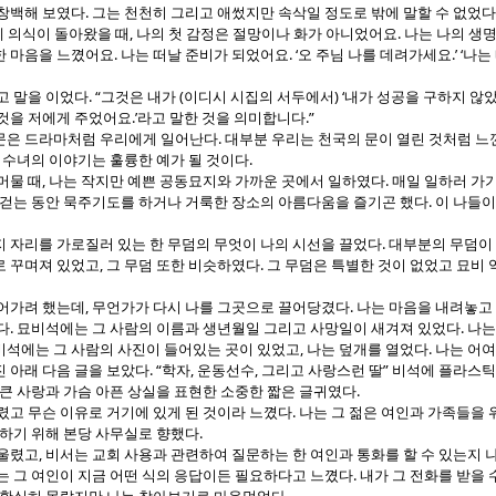
.
 창백해 보였다
그는 천천히 그리고 애썼지만 속삭일 정도로 밖에 말할 수 없었다
,
.
 의식이 돌아왔을 때
나의 첫 감정은 절망이나 화가 아니었어요
나는 나의 생명
.
. ‘
.’ ‘
한 마음을 느꼈어요
나는 떠날 준비가 되었어요
오 주님 나를 데려가세요
나는
. “
(
) ‘
고 말을 이었다
그것은 내가
이디시 시집의 서두에서
내가 성공을 구하지 않
.’
.”
것을 저에게 주었어요
라고 말한 것을 의미합니다
.
문은 드라마처럼 우리에게 일어난다
대부분 우리는 천국의 문이 열린 것처럼 느
.
 수녀의 이야기는 훌륭한 예가 될 것이다
,
.
머물 때
나는 작지만 예쁜 공동묘지와 가까운 곳에서 일하였다
매일 일하러 가기
.
 걷는 동안 묵주기도를 하거나 거룩한 장소의 아름다움을 즐기곤 했다
이 나들이
.
지 자리를 가로질러 있는 한 무덤의 무엇이 나의 시선을 끌었다
대부분의 무덤이 
,
.
로 꾸며져 있었고
그 무덤 또한 비슷하였다
그 무덤은 특별한 것이 없었고 묘비 
,
.
걸어가려 했는데
무언가가 다시 나를 그곳으로 끌어당겼다
나는 마음을 내려놓고
.
.
다
묘비석에는 그 사람의 이름과 생년월일 그리고 사망일이 새겨져 있었다
나는
,
.
비석에는 그 사람의 사진이 들어있는 곳이 있었고
나는 덮개를 열었다
나는 어여
. “
,
,
”
 아래 다음 글을 보았다
학자
운동선수
그리고 사랑스런 딸
비석에 플라스틱
.
큰 사랑과 가슴 아픈 상실을 표현한 소중한 짧은 글귀였다
.
렸고 무슨 이유로 거기에 있게 된 것이라 느꼈다
나는 그 젊은 여인과 가족들을 
.
일하기 위해 본당 사무실로 향했다
,
 울렸고
비서는 교회 사용과 관련하여 질문하는 한 여인과 통화를 할 수 있는지 
.
는 그 여인이 지금 어떤 식의 응답이든 필요하다고 느꼈다
내가 그 전화를 받을 