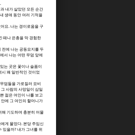
.
과 내가 살았던 모든 순간
 내 생애 동안 여러 기적을
.
았어요
나는 경이로움을 구
낀 때나 은총을 막 경험한
 전에 나는 공동묘지를 두
에서 나는 어떤 무덤 앞에
있는 곳은 꽃이나 슬픔이
역시 꽤 일반적인 것이었
 무덤들을 가로질러 묘비
 그 사람의 사망일이 삼일
쁜 젊은 여인이 나를 보고
 안에 그 여인의 할머니가
위해 기도하며 충분히 머물
.
나에게 물었다
본당 주임신
?
수 있을까
내가 그녀를 위