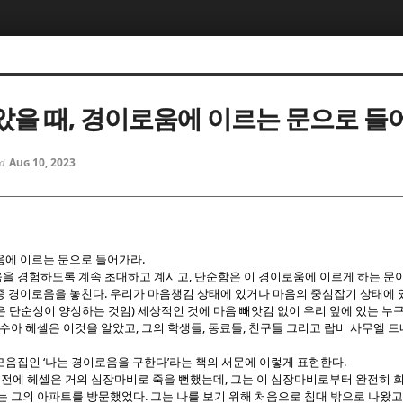
5, 스케치북5
5, 스케치북5
받았을 때, 경이로움에 이르는 문으로 들
Aug 10, 2023
ed
5, 스케치북5
5, 스케치북5
.
에 이르는 문으로 들어가라
,
을 경험하도록 계속 초대하고 계시고
단순함은 이 경이로움에 이르게 하는 문
.
종 경이로움을 놓친다
우리가 마음챙김 상태에 있거나 마음의 중심잡기 상태에 
)
 단순성이 양성하는 것임
세상적인 것에 마음 빼앗김 없이 우리 앞에 있는 누
,
,
,
수아 헤셀은 이것을 알았고
그의 학생들
동료들
친구들 그리고 랍비 사무엘 
‘
’
.
 모음집인
나는 경이로움을 구한다
라는 책의 서문에 이렇게 표현한다
,
해 전에 헤셀은 거의 심장마비로 죽을 뻔했는데
그는 이 심장마비로부터 완전히 
.
있는 그의 아파트를 방문했었다
그는 나를 보기 위해 처음으로 침대 밖으로 나왔고