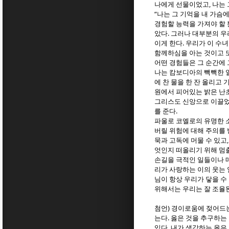
,
나에게 선물이었고
나는 
“
나는 그 기억을 내 가슴
경험할 능력을 가져야 할 
.
았다
그러나 대부분의 
.
이게 한다
우리가 이 수녀
함께하심을 아는 것이고 또
어떤 경험들은 그 순간에
나는 캄보디아의 빽빽한 일
에 찬 물을 한 잔 올리고
원에서 피어있는 밝은 난
그리스도 신앙으로 이끌
.
를 준다
파울로 코엘로의 유명한 
버릴 위험에 대해 주의를
묵과 고독에 머물 수 있고
엇인지 떠올리기 위해 멈출
손길을 극적인 일들이나 매
리가 사랑하는 이의 웃는
님이 항상 우리가 닿을 수
위해서는 우리는 잘 조율
)
첨언
경이로움에 젖어드는
.
는다
옳은 것을 추구하는
.
있다
내가 생각하는 옳은