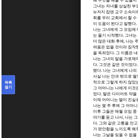
해 무엇을 해줄 수 있을
그녀는 자녀를 상실한 부
뉴저지 캄덴 교구 소속이
회를 우리 교회에서 할 수
.
이 도움이 된다고 말했다
나는 그녀에게 그 모임에 
.
는 울기 시작했다
그녀는
,
더 많은 대화 후에
나는 
려움은 없을 것이라 짐작
.
을 옥죄었다
그 이름은 
나는 그녀의 말을 가로채
.
다
그것은 같은 것이었다
.
랬다
나는 그녀에게 나의
사실 나는 안과 밖으로 
목록
적으로 그렇게 하지 않았
열기
그 어머니는 나에게 이것
.
었다
딸은 다이어트 약을
이제 어머니는 딸이 진실
나는 몇 주 후에 그 어머
이후 그들은 매월 모임 중
,
야기를 듣고 나서
나는 그
.
다
그와 같은 고통을 안고
가 편안함을 느끼도록 해
나는 그날을 잊을 수 없을