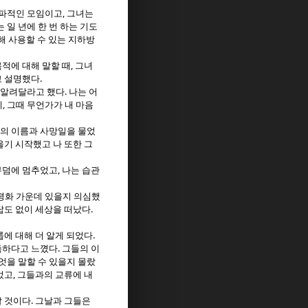
,
교파적인 모임이고
그녀는
 일 년에 한 번 하는 기도
해 사용할 수 있는 지하방
,
적에 대해 말할 때
그녀
.
고 설명했다
.
 알려달라고 했다
나는 어
,
데
그때 무언가가 내 마음
딸의 이름과 사망일을 물었
기 시작했고 나 또한 그
,
무덤에 멈추었고
나는 습관
평화 가운데 있을지 의심했
.
답도 없이 세상을 떠났다
.
룹에 대해 더 알게 되었다
.
족하다고 느꼈다
그들의 이
엇을 말할 수 있을지 몰랐
,
었고
그들과의 교류에 내
.
할 것이다
그날과 그들은