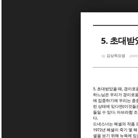
Sketchbook
Sketchbook
5. 초대
김상욱요셉
by
post
Sketchbook
Sketchbook
5.
,
초대받았을 때
경이로움
하느님은 우리가 경이로움
에 집중하기에 우리는 종
(
린 상태에 있다면
이것들은
.
들일 수 있다
아브라함 조
.
다
드네스너는 헤셀의 작품
1972
년 헤셀이 죽기 몇 
셀을 보기 위해 뉴욕에 