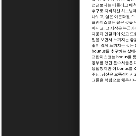
접근보다는 따돌리고 배척
추구로 자비하신 하느님께
,
나뉘고
삶은 이분화될 수
프란치스코는 옳은 것을 
,
아니고
그 시작은 누군가
다움과 연결되어 있고 또
일을 보면서 느껴지는 좋
좋지 않게 느껴지는 것은
bounus
를 추구하는 삶에
bonus
프란치스코는
를 
공부를 했던 은수처들은 
bonus
응답했지만 이
를 
,
주님
당신은 으뜸선이시
그들을 복됨으로 채우시