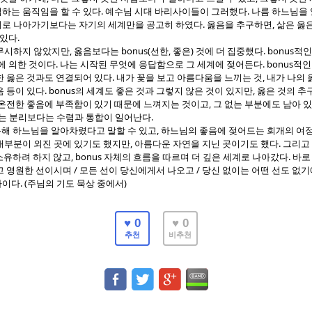
.
.
하는 움직임을 할 수 있다
예수님 시대 바리사이들이 그러했다
나름 하느님을
.
,
로 나아가기보다는 자기의 세계만을 공고히 하였다
옳음을 추구하면
삶은 옳
.
 있다
,
bonus(
,
)
. bonus
무시하지 않았지만
옳음보다는
선한
좋은
것에 더 집중했다
적인
.
. bonus
에 의한 것이다
나는 시작된 무엇에 응답함으로 그 세계에 젖어든다
적인
.
,
한 옳은 것과도 연결되어 있다
내가 꽃을 보고 아름다움을 느끼는 것
내가 나의 
. bonus
,
음 등이 있다
의 세계도 좋은 것과 그렇지 않은 것이 있지만
옳은 것의 추
,
 온전한 좋음에 부족함이 있기 때문에 느껴지는 것이고
그 없는 부분에도 남아 
.
는 분리보다는 수렴과 통합이 일어난다
,
통해 하느님을 알아차렸다고 말할 수 있고
하느님의 좋음에 젖어드는 회개의 여
,
.
대부분이 외진 곳에 있기도 했지만
아름다운 자연을 지닌 곳이기도 했다
그리고
, bonus
.
소유하려 하지 않고
자체의 흐름을 따르며 더 깊은 세계로 나아갔다
바로
/
/
고 영원한 선이시며
모든 선이 당신에게서 나오고
당신 없이는 어떤 선도 없
. (
)
나이다
주님의 기도 묵상 중에서
♥ 0
♥ 0
추천
비추천