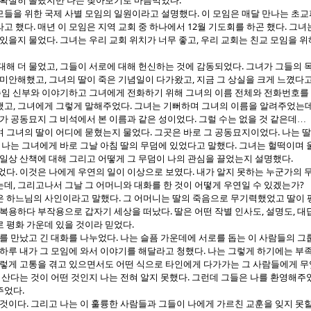
.
지 확실히 몰랐지만 나는 찾아보기로 마음먹었다
.
모들을 위한 국제 사별 모임의 일원이라고 설명했다
이 모임은 매달 만나는 초
.
12
.
라고 했다
매년 이 모임은 지역 교회 중 하나에서
월 기도회를 하곤 했다
그녀는
.
,
 있을지 물었다
그녀는 우리 교회 위치가 너무 좋고
우리 교회는 친교 모임을 위
,
.
대해 더 물었고
그들이 서로에 대해 헌신하는 것에 감동되었다
그녀가 그들의 목
,
,
 미안해했고
그녀의 딸이 죽은 기념일이 다가왔고
지금 그 상실을 크게 느꼈다
주임 신부와 이야기하고 그녀에게 전화하기 위해 그녀의 이름 전체와 전화번호를
,
.
했고
그녀에게 그렇게 말해주었다
그녀는 기뻐하며 그녀의 이름을 알려주었는
.
내가 공동묘지 그 비석에서 본 이름과 같은 성이었다
그럴 수는 없을 것 같은데
…
.
.
며 그녀의 딸이 어디에 묻혔는지 물었다
그곳은 바로 그 공동묘지이었다
나는 
.
.
나는 그녀에게 바로 그날 아침 딸의 무덤에 있었다고 말했다
그녀는 헐떡이며 울
.
 일상 산책에 대해 그리고 어떻게 그 무덤이 나의 관심을 끌었는지 설명했다
.
.
떨었다
이것은 나에게 우연의 일이 이상으로 보였다
내가 알지 못하는 누군가의 
,
?
는데
그리고나서 그날 그 어머니와 대화를 한 것이 어떻게 우연일 수 있겠는가
.
은 하느님의 사인이라고 말했다
그 어머니는 딸의 죽음으로 무기력했었고 딸이 
.
,
,
 복용하다 부작용으로 갑자기 세상을 떠났다
딸은 어떤 작별 인사도
설명도
대
.
로 평화 가운데 있을 것이라 믿었다
.
니를 만났고 긴 대화를 나누었다
나는 슬픔 가운데에 서로를 돕는 이 사람들의 그
.
 하루 내가 그 모임에 와서 이야기를 해달라고 청했다
나는 그렇게 하기에는 부
렇게 고통을 겪고 있으면서도 어떤 식으로 타인에게 다가가는 그 사람들에게 무
.
 산다는 것이 어떤 것인지 나는 전혀 알지 못했다
그런데 그들은 나를 환영해주
.
주었다
.
 것이다
그리고 나는 이 훌륭한 사람들과 그들이 나에게 가르친 교훈을 잊지 못