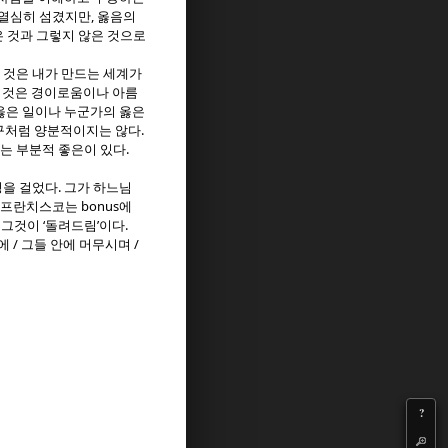
,
 열심히 섬겼지만
옳음의
은 것과 그렇지 않은 것으로
 것은 내가 만드는 세계가
 것은 경이로움이나 아름
옳은 일이나 누군가의 옳은
.
구처럼 양분적이지는 않다
.
있는 부분적 좋은이 있다
.
정을 걸었다
그가 하느님
bonus
 프란치스코는
에
‘
’
.
 그것이
돌려드림
이다
/
/
기에
그들 안에 머무시며
?