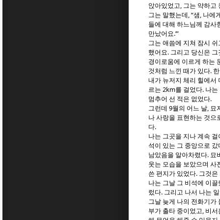
,
앉아있었고
그는 약하고
, “
,
그는 말했는데
샘
나에게
들에 대해 하느님께 감사
.’”
만났어요
그는 애씀에 지쳐 잠시 쉬
.
했어요
그리고 당신은 그
경이로움에 이르게 하는 
.
것처럼 느낀 때가 있다
한
내가 뉴저지 체리 힐에서 
2km
.
르는
를 걸었다
나는
.
멈추어 선 적은 없었다
9
,
그런데
월의 어느 날
묘
나 사랑을 표현하는 것으
.
다
나는 그곳을 지나 계속 
석이 있는 그 중앙으로 갔
.
남았음을 알아차렸다
묘
웃는 모습을 보았으며 사진
.
쓴 편지가 있었다
그것은 
나는 그날 그 비석에 이끌
.
렀다
그리고 나서 나는 
그날 늦게 나의 전화기가
,
부가 출타 중이었고
비서