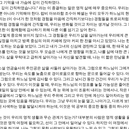
.
그 기억을 내 가슴에 깊이 간직하였다
.”
.
에 깊이 간직하였습니다
라는 이 종결하는 말은 영적 삶에 매우 중요하다
우리는
.
뿐 아니라 기억해야 한다
랍비 아브라함 조수아 헤셀는 우리 모두가 하느님의 
(
)
우리는
이 수녀가 한 것처럼 경험을 마음에 간직하기보다는
경험들을 트로피처럼 
,
.
처럼 경험을 마음에 간직할 때
우리는 변화될 것이고 차이는 생겨날 것이다
그
.
한 이 함께함에 감사하기 위해 다른 이를 섬기고 싶어 한다
,
 그렇게 중요해 보이지 않으나
그 경험들은 우리가 삶을 살아가는데 우리에게 큰 
.
정을 마치고 방콕 중심의 야외 카페에 앉아 커피 한 잔을 마시고 있었다
나는 
.
,
 기도하는 모습을 보았다
그리고 내가 그녀의 신심에 경탄하고 있을 때
한 태국 
.
,
초를 만지는 것을 보았다
두 모습은 나에게 큰 영향을 끼쳤고
나를 삶에 대한 큰
.
,
었다
삶을 무턱대고 급하게 살아가는 나 자신을 발견할 때
나는 이 짧은 만남을 
,
소설 연금술사의 주인공은 삶을 서둘러 살아가는 것과
그럼으로 하느님이 그에게
.
.
 받는다
우리는 속도를 늦춤으로 경이로움으로 향하는 문으로 들어갈 수 있다
아
,
.
그럼으로 하느님 앞에 감사할 수 있다
그리고 낮시간 동안 간간이 우리가 누군
.
,
 수 있다
우리가 이것을 할 때
우리는 하느님의 이정표를 놓칠 가능성은 줄어
,
,
일의 일상 안에서 볼 수 있는데
즉 눈 위에 눈이 조용히 내리는 것에서나
작은 
.
.
 얼굴에서 그렇다
하느님은 우리 주위에 그리고 우리 안에 계신다
알아차리는 영
.
,
,
 있는 곳에 있음을 깨닫는다
우리는 그냥 우리의 눈을 열고
나아가고
다르게 보
,
된 사색하는 영을 발달시켜야 하는데
이것은 덕 공부의 중요한 활동 중의 하나이
?
 것이 우리의 영적 생활과 무슨 관계가 있는가
대부분의 사람은 영적 생활을 
,
.
 것은 영적 여정에 필요하고
선이 그 안에서 일어날 수 있다
하지만 이 여정에서
,
,
 것을 하기에
나는 그렇지 못한 사람보다 우월하다고 느낄 수 있고
그렇지 못한