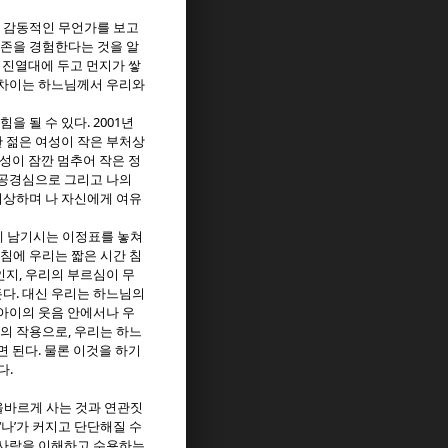
 감동적인 무언가를 보고
현존을 경험한다는 것을 알
진열대에 두고 먼지가 쌓
 차이는 하느님께서 우리와
. 2001
힘을 될 수 있다
년
한 젊은 여성이 작은 부처상
남성이 잠깐 멈추어 작은 정
 공경심으로 그리고 나의
회상하며 나 자신에게 여유
 남기시는 이정표를 놓쳐
침에 우리는 짧은 시간 침
,
인지
우리의 부르심이 무
.
든다
대신 우리는 하느님의
아이의 웃음 안에서나 우
,
의 작용으로
우리는 하느
.
면 된다
물론 이것을 하기
.
다
올바르게 사는 것과 연관짓
‘
’
나
가 커지고 단단해질 수
 사람을 이해하고 수용하는