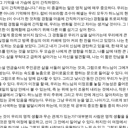
.
그 기억을 내 가슴에 깊이 간직하였다
.”
.
에 깊이 간직하였습니다
라는 이 종결하는 말은 영적 삶에 매우 중요하다
우리는
.
뿐 아니라 기억해야 한다
랍비 아브라함 조수아 헤셀는 우리 모두가 하느님의 
(
)
우리는
이 수녀가 한 것처럼 경험을 마음에 간직하기보다는
경험들을 트로피처럼 
,
.
처럼 경험을 마음에 간직할 때
우리는 변화될 것이고 차이는 생겨날 것이다
그
.
한 이 함께함에 감사하기 위해 다른 이를 섬기고 싶어 한다
,
 그렇게 중요해 보이지 않으나
그 경험들은 우리가 삶을 살아가는데 우리에게 큰 
.
정을 마치고 방콕 중심의 야외 카페에 앉아 커피 한 잔을 마시고 있었다
나는 
.
,
 기도하는 모습을 보았다
그리고 내가 그녀의 신심에 경탄하고 있을 때
한 태국 
.
,
초를 만지는 것을 보았다
두 모습은 나에게 큰 영향을 끼쳤고
나를 삶에 대한 큰
.
,
었다
삶을 무턱대고 급하게 살아가는 나 자신을 발견할 때
나는 이 짧은 만남을 
,
소설 연금술사의 주인공은 삶을 서둘러 살아가는 것과
그럼으로 하느님이 그에게
.
.
 받는다
우리는 속도를 늦춤으로 경이로움으로 향하는 문으로 들어갈 수 있다
아
,
.
그럼으로 하느님 앞에 감사할 수 있다
그리고 낮시간 동안 간간이 우리가 누군
.
,
 수 있다
우리가 이것을 할 때
우리는 하느님의 이정표를 놓칠 가능성은 줄어
,
,
일의 일상 안에서 볼 수 있는데
즉 눈 위에 눈이 조용히 내리는 것에서나
작은 
.
.
 얼굴에서 그렇다
하느님은 우리 주위에 그리고 우리 안에 계신다
알아차리는 영
.
,
,
 있는 곳에 있음을 깨닫는다
우리는 그냥 우리의 눈을 열고
나아가고
다르게 보
,
된 사색하는 영을 발달시켜야 하는데
이것은 덕 공부의 중요한 활동 중의 하나이
?
 것이 우리의 영적 생활과 무슨 관계가 있는가
대부분의 사람은 영적 생활을 
,
.
 것은 영적 여정에 필요하고
선이 그 안에서 일어날 수 있다
하지만 이 여정에서
,
,
 것을 하기에
나는 그렇지 못한 사람보다 우월하다고 느낄 수 있고
그렇지 못한