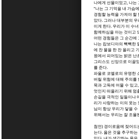
,
나에게 선물이었고
나는 
“
나는 그 기억을 내 가슴
경험할 능력을 가져야 할 
.
았다
그러나 대부분의 
.
이게 한다
우리가 이 수녀
함께하심을 아는 것이고 또
어떤 경험들은 그 순간에
나는 캄보디아의 빽빽한 일
에 찬 물을 한 잔 올리고
원에서 피어있는 밝은 난
그리스도 신앙으로 이끌
.
를 준다
파울로 코엘로의 유명한 
버릴 위험에 대해 주의를
묵과 고독에 머물 수 있고
엇인지 떠올리기 위해 멈출
손길을 극적인 일들이나 매
리가 사랑하는 이의 웃는
님이 항상 우리가 닿을 수
위해서는 우리는 잘 조율
)
첨언
경이로움에 젖어드는
.
는다
옳은 것을 추구하는
.
있다
내가 생각하는 옳은