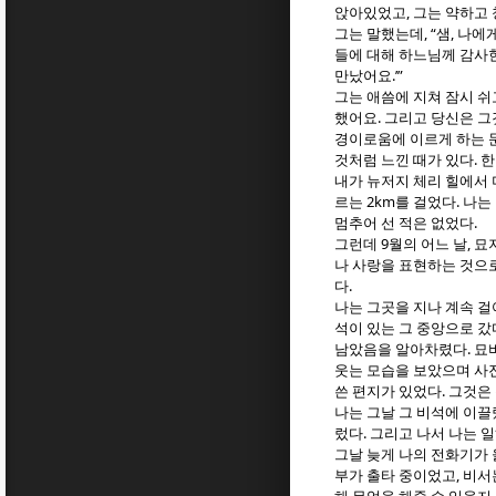
,
앉아있었고
그는 약하고
, “
,
그는 말했는데
샘
나에게
들에 대해 하느님께 감사
.’”
만났어요
그는 애씀에 지쳐 잠시 쉬
.
했어요
그리고 당신은 그
경이로움에 이르게 하는 
.
것처럼 느낀 때가 있다
한
내가 뉴저지 체리 힐에서 
2km
.
르는
를 걸었다
나는
.
멈추어 선 적은 없었다
9
,
그런데
월의 어느 날
묘
나 사랑을 표현하는 것으
.
다
나는 그곳을 지나 계속 
석이 있는 그 중앙으로 갔
.
남았음을 알아차렸다
묘
웃는 모습을 보았으며 사진
.
쓴 편지가 있었다
그것은 
나는 그날 그 비석에 이끌
.
렀다
그리고 나서 나는 
그날 늦게 나의 전화기가
,
부가 출타 중이었고
비서