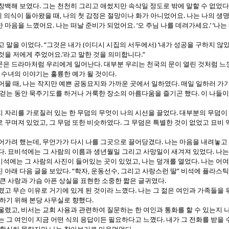
.
 창백해 보였다
그는 천천히 그리고 애썼지만 속삭일 정도로 밖에 말할 수 없었다
,
.
 의식이 돌아왔을 때
나의 첫 감정은 절망이나 화가 아니었어요
나는 나의 생명
.
. ‘
.’ ‘
한 마음을 느꼈어요
나는 떠날 준비가 되었어요
오 주님 나를 데려가세요
나는
. “
(
) ‘
고 말을 이었다
그것은 내가
이디시 시집의 서두에서
내가 성공을 구하지 않
.’
.”
것을 저에게 주었어요
라고 말한 것을 의미합니다
.
문은 드라마처럼 우리에게 일어난다
대부분 우리는 천국의 문이 열린 것처럼 느
.
 수녀의 이야기는 훌륭한 예가 될 것이다
,
.
머물 때
나는 작지만 예쁜 공동묘지와 가까운 곳에서 일하였다
매일 일하러 가기
.
 걷는 동안 묵주기도를 하거나 거룩한 장소의 아름다움을 즐기곤 했다
이 나들이
.
지 자리를 가로질러 있는 한 무덤의 무엇이 나의 시선을 끌었다
대부분의 무덤이 
,
.
로 꾸며져 있었고
그 무덤 또한 비슷하였다
그 무덤은 특별한 것이 없었고 묘비 
,
.
걸어가려 했는데
무언가가 다시 나를 그곳으로 끌어당겼다
나는 마음을 내려놓고
.
.
다
묘비석에는 그 사람의 이름과 생년월일 그리고 사망일이 새겨져 있었다
나는
,
.
비석에는 그 사람의 사진이 들어있는 곳이 있었고
나는 덮개를 열었다
나는 어여
. “
,
,
”
 아래 다음 글을 보았다
학자
운동선수
그리고 사랑스런 딸
비석에 플라스틱
.
큰 사랑과 가슴 아픈 상실을 표현한 소중한 짧은 글귀였다
.
렸고 무슨 이유로 거기에 있게 된 것이라 느꼈다
나는 그 젊은 여인과 가족들을 
.
일하기 위해 본당 사무실로 향했다
,
 울렸고
비서는 교회 사용과 관련하여 질문하는 한 여인과 통화를 할 수 있는지 
.
는 그 여인이 지금 어떤 식의 응답이든 필요하다고 느꼈다
내가 그 전화를 받을 