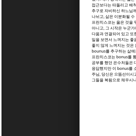
접근보다는 따돌리고 배척
추구로 자비하신 하느님께
,
나뉘고
삶은 이분화될 수
프란치스코는 옳은 것을 
,
아니고
그 시작은 누군가
다움과 연결되어 있고 또
일을 보면서 느껴지는 좋
좋지 않게 느껴지는 것은
bounus
를 추구하는 삶에
bonus
프란치스코는
를 
공부를 했던 은수처들은 
bonus
응답했지만 이
를 
,
주님
당신은 으뜸선이시
그들을 복됨으로 채우시