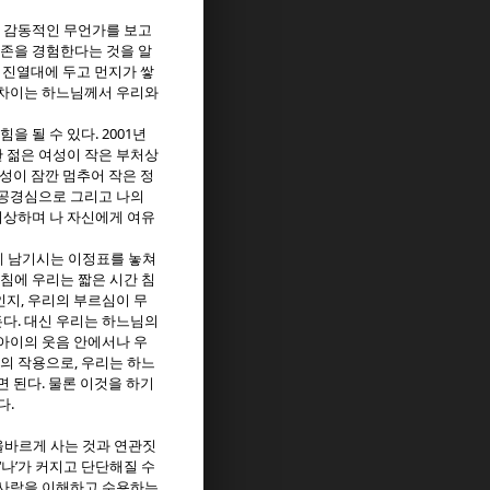
 감동적인 무언가를 보고
현존을 경험한다는 것을 알
진열대에 두고 먼지가 쌓
 차이는 하느님께서 우리와
. 2001
힘을 될 수 있다
년
한 젊은 여성이 작은 부처상
남성이 잠깐 멈추어 작은 정
 공경심으로 그리고 나의
회상하며 나 자신에게 여유
 남기시는 이정표를 놓쳐
침에 우리는 짧은 시간 침
,
인지
우리의 부르심이 무
.
든다
대신 우리는 하느님의
아이의 웃음 안에서나 우
,
의 작용으로
우리는 하느
.
면 된다
물론 이것을 하기
.
다
올바르게 사는 것과 연관짓
‘
’
나
가 커지고 단단해질 수
 사람을 이해하고 수용하는