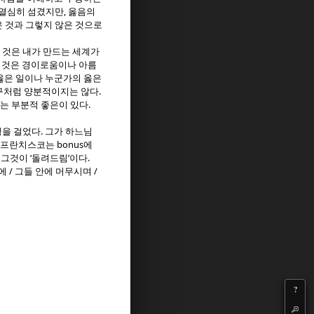
,
 열심히 섬겼지만
옳음의
은 것과 그렇지 않은 것으로
 것은 내가 만드는 세계가
 것은 경이로움이나 아름
옳은 일이나 누군가의 옳은
.
구처럼 양분적이지는 않다
.
있는 부분적 좋은이 있다
.
정을 걸었다
그가 하느님
bonus
 프란치스코는
에
‘
’
.
 그것이
돌려드림
이다
/
/
기에
그들 안에 머무시며
?