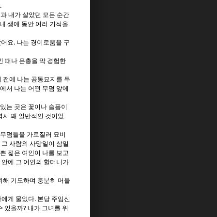
.
과 내가 살았던 모든 순간
 내 생애 동안 여러 기적을
.
았어요
나는 경이로움을 구
낀 때나 은총을 막 경험한
 전에 나는 공동묘지를 두
에서 나는 어떤 무덤 앞에
있는 곳은 꽃이나 슬픔이
역시 꽤 일반적인 것이었
 무덤들을 가로질러 묘비
 그 사람의 사망일이 삼일
쁜 젊은 여인이 나를 보고
 안에 그 여인의 할머니가
위해 기도하며 충분히 머물
.
나에게 물었다
본당 주임신
?
수 있을까
내가 그녀를 위