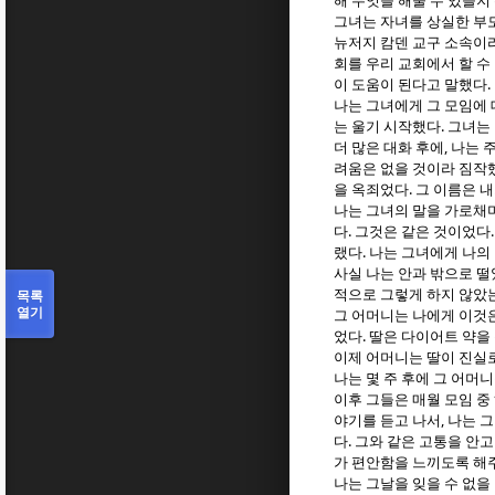
해 무엇을 해줄 수 있을
그녀는 자녀를 상실한 부
뉴저지 캄덴 교구 소속이
회를 우리 교회에서 할 수
.
이 도움이 된다고 말했다
나는 그녀에게 그 모임에 
.
는 울기 시작했다
그녀는
,
더 많은 대화 후에
나는 
려움은 없을 것이라 짐작
.
을 옥죄었다
그 이름은 
나는 그녀의 말을 가로채
.
다
그것은 같은 것이었다
.
랬다
나는 그녀에게 나의
사실 나는 안과 밖으로 
목록
적으로 그렇게 하지 않았
열기
그 어머니는 나에게 이것
.
었다
딸은 다이어트 약을
이제 어머니는 딸이 진실
나는 몇 주 후에 그 어머
이후 그들은 매월 모임 중
,
야기를 듣고 나서
나는 그
.
다
그와 같은 고통을 안고
가 편안함을 느끼도록 해
나는 그날을 잊을 수 없을