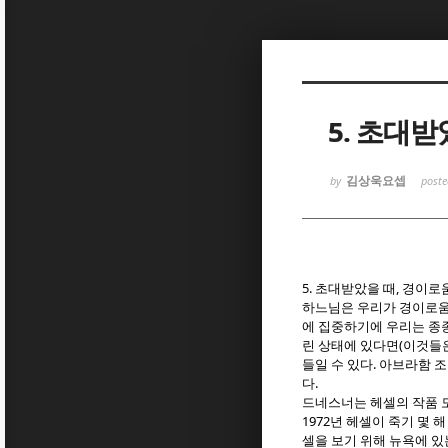
Sketchbook
Sketchbook
5. 초대
김상욱요셉
by
post
Sketchbook
Sketchbook
5.
,
초대받았을 때
경이로움
하느님은 우리가 경이로움
에 집중하기에 우리는 종
(
린 상태에 있다면
이것들은
.
들일 수 있다
아브라함 조
.
다
드네스너는 헤셀의 작품
1972
년 헤셀이 죽기 몇 
셀을 보기 위해 뉴욕에 