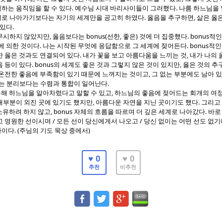
.
.
하는 움직임을 할 수 있다
예수님 시대 바리사이들이 그러했다
나름 하느님을
.
,
로 나아가기보다는 자기의 세계만을 공고히 하였다
옳음을 추구하면
삶은 옳
.
 있다
,
bonus(
,
)
. bonus
무시하지 않았지만
옳음보다는
선한
좋은
것에 더 집중했다
적인
.
. bonus
에 의한 것이다
나는 시작된 무엇에 응답함으로 그 세계에 젖어든다
적인
.
,
한 옳은 것과도 연결되어 있다
내가 꽃을 보고 아름다움을 느끼는 것
내가 나의 
. bonus
,
음 등이 있다
의 세계도 좋은 것과 그렇지 않은 것이 있지만
옳은 것의 추
,
 온전한 좋음에 부족함이 있기 때문에 느껴지는 것이고
그 없는 부분에도 남아 
.
는 분리보다는 수렴과 통합이 일어난다
,
통해 하느님을 알아차렸다고 말할 수 있고
하느님의 좋음에 젖어드는 회개의 여
,
.
대부분이 외진 곳에 있기도 했지만
아름다운 자연을 지닌 곳이기도 했다
그리고
, bonus
.
소유하려 하지 않고
자체의 흐름을 따르며 더 깊은 세계로 나아갔다
바로
/
/
고 영원한 선이시며
모든 선이 당신에게서 나오고
당신 없이는 어떤 선도 없
. (
)
나이다
주님의 기도 묵상 중에서
♥ 0
♥ 0
추천
비추천