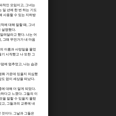
,
교파적인 모임이고
그녀는
 일 년에 한 번 하는 기도
해 사용할 수 있는 지하방
,
적에 대해 말할 때
그녀
.
고 설명했다
.
 알려달라고 했다
나는 어
,
데
그때 무언가가 내 마음
딸의 이름과 사망일을 물었
기 시작했고 나 또한 그
,
무덤에 멈추었고
나는 습관
평화 가운데 있을지 의심했
.
답도 없이 세상을 떠났다
.
룹에 대해 더 알게 되었다
.
족하다고 느꼈다
그들의 이
엇을 말할 수 있을지 몰랐
,
었고
그들과의 교류에 내
.
할 것이다
그날과 그들은