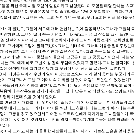
.
지 확실히 몰랐지만 나는 찾아보기로 마음먹었다
.
모들을 위한 국제 사별 모임의 일원이라고 설명했다
이 모임은 매달 만나는 초
.
12
.
라고 했다
매년 이 모임은 지역 교회 중 하나에서
월 기도회를 하곤 했다
그녀는
.
,
 있을지 물었다
그녀는 우리 교회 위치가 너무 좋고
우리 교회는 친교 모임을 위
,
.
대해 더 물었고
그들이 서로에 대해 헌신하는 것에 감동되었다
그녀가 그들의 목
,
,
 미안해했고
그녀의 딸이 죽은 기념일이 다가왔고
지금 그 상실을 크게 느꼈다
주임 신부와 이야기하고 그녀에게 전화하기 위해 그녀의 이름 전체와 전화번호를
,
.
했고
그녀에게 그렇게 말해주었다
그녀는 기뻐하며 그녀의 이름을 알려주었는
.
내가 공동묘지 그 비석에서 본 이름과 같은 성이었다
그럴 수는 없을 것 같은데
…
.
.
며 그녀의 딸이 어디에 묻혔는지 물었다
그곳은 바로 그 공동묘지이었다
나는 
.
.
나는 그녀에게 바로 그날 아침 딸의 무덤에 있었다고 말했다
그녀는 헐떡이며 울
.
 일상 산책에 대해 그리고 어떻게 그 무덤이 나의 관심을 끌었는지 설명했다
.
.
떨었다
이것은 나에게 우연의 일이 이상으로 보였다
내가 알지 못하는 누군가의 
,
?
는데
그리고나서 그날 그 어머니와 대화를 한 것이 어떻게 우연일 수 있겠는가
.
은 하느님의 사인이라고 말했다
그 어머니는 딸의 죽음으로 무기력했었고 딸이 
.
,
,
 복용하다 부작용으로 갑자기 세상을 떠났다
딸은 어떤 작별 인사도
설명도
대
.
로 평화 가운데 있을 것이라 믿었다
.
니를 만났고 긴 대화를 나누었다
나는 슬픔 가운데에 서로를 돕는 이 사람들의 그
.
 하루 내가 그 모임에 와서 이야기를 해달라고 청했다
나는 그렇게 하기에는 부
렇게 고통을 겪고 있으면서도 어떤 식으로 타인에게 다가가는 그 사람들에게 무
.
 산다는 것이 어떤 것인지 나는 전혀 알지 못했다
그런데 그들은 나를 환영해주
.
주었다
.
 것이다
그리고 나는 이 훌륭한 사람들과 그들이 나에게 가르친 교훈을 잊지 못