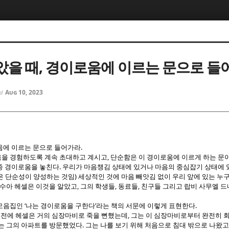
5, 스케치북5
5, 스케치북5
받았을 때, 경이로움에 이르는 문으로 들
Aug 10, 2023
ed
5, 스케치북5
5, 스케치북5
.
에 이르는 문으로 들어가라
,
을 경험하도록 계속 초대하고 계시고
단순함은 이 경이로움에 이르게 하는 문
.
종 경이로움을 놓친다
우리가 마음챙김 상태에 있거나 마음의 중심잡기 상태에 
)
 단순성이 양성하는 것임
세상적인 것에 마음 빼앗김 없이 우리 앞에 있는 누
,
,
,
수아 헤셀은 이것을 알았고
그의 학생들
동료들
친구들 그리고 랍비 사무엘 
‘
’
.
 모음집인
나는 경이로움을 구한다
라는 책의 서문에 이렇게 표현한다
,
해 전에 헤셀은 거의 심장마비로 죽을 뻔했는데
그는 이 심장마비로부터 완전히 
.
있는 그의 아파트를 방문했었다
그는 나를 보기 위해 처음으로 침대 밖으로 나왔고