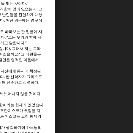
.”
것을 찾는 것이다
,
와 함께 앉아 있었는데
그
종 난민들을 잔인하게 대했
.
했다
어떤 경우에는 영구적
로 바라보는 한 얼굴에 시
. “
했다
그는 우리와 함께 사
’
.”
라고 말합니다
.
었습니다
그래서 저는 그와
?
수 있을까요
그 직원들은
결안은 영적인 마음에서
 자신에게 동시에 확장된
.
된다
한 신학자가 그리스도
.
은 꽤 단순하고 강력하다
.
서 벗어나지 않을 것이다
요한이라는 형제가 있었습니
프란치스코가 뒷짐을 지
프란치스코는 요한 형제의
기가 생각하기에 하느님의