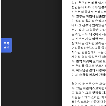
실히 추구하는 바를 얻게
한번은 내가 태국과 일본
신부는 태국에서 전쟁으로
.
다
일부는 마침내 탈출했
인 심리적 육체적 손상으
내가 그 신부와 앉아있을 
.
선이 갔다
그 얼굴은 나
.
는 이입니다
태국에서 사
,
그 신부는 계속 말했는데
목록
잘 지내는 것처럼 보이는
열기
,
어리둥절하였고
그들 중
자라난 단순성에서 나온 
개인적 영적 양성은 단 하
.
다
만약 이것이 진리로 
는 우리를 종교로 부르지
,
즉
하느님을 깊게 사랑하
이 세 요청을 마음에 간
)
첨언
여러분은 어떤 모
.
다
그는 프란치스코처럼 
고 걸으면 그도 뒷짐을 지
,
마음은 이해하였지만
자
프란치스코는 순종에 대한