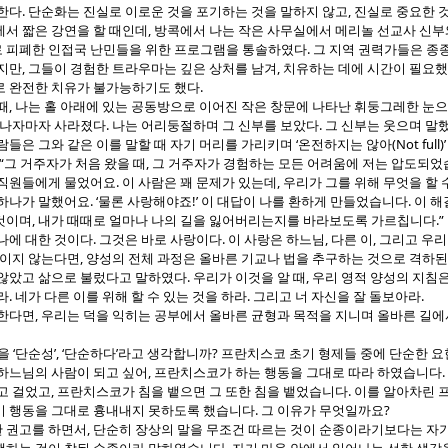
.
,
 한다
단순화는 진실로 이로운 것을 포기하는 것을 말하지 않고
진실로 중요한 
,
에서 짧은 강연을 할 때인데
방콕에서 나는 작은 사무실에서 메리놀 선교사 신부
.
 피폐한 인접국 난민들을 위한 프로그램을 통솔하였다
그 지역 권력가들은 종
,
,
지만
그들이 경험한 트라우마는 깊은 상처를 남겨
치유하는 데에 시간이 필요
.
로 완전한 치유가 불가능하기도 했다
,
때
나는 홀 아래에 있는 공동방으로 이어진 작은 창문에 나타난 휘둥그레한 눈으
.
.
타나자마자 사라졌다
나는 어리둥절하며 그 신부를 보았다
그 신부는 웃으며 말
‘
(Not full)
람들은 그와 같은 이를 말할 때 자기 머리를 가리키며
온전하지는 않아
 “
,
그 거주자가 처음 왔을 때
그 거주자가 경험하는 모든 어려움에 저는 압도되
.
,
 직원들에게 물었어요
이 사람은 꽤 문제가 있는데
우리가 그를 위해 무엇을 할 
. ‘
!’
.
 하나가 말했어요
물론 사랑해야죠
이 대답이 나를 환하게 만들었습니다
이 해
,
.”
것이며
내가 때때로 얼마나 나의 길을 잃어버리는지를 바라보도록 가르칩니다
.
.
,
,
나에 대한 것이다
그것은 바로 사랑이다
이 사랑은 하느님
다른 이
그리고 우리
,
보이지 않는다면
양성의 전체 과정은 올바른 기교나 법을 추구하는 것으로 격하
.
,
 않았고 삶으로 불렀다고 말하였다
우리가 이것을 알 때
우리 영적 양성의 지침
.
.
.
라
네가 다른 이를 위해 할 수 있는 것을 하라
그리고 너 자신을 잘 돌보아라
,
직한다면
우리는 덕을 익히는 공부에서 올바른 균형과 목적을 지니며 올바른 길에
‘
’, ‘
’
?
습을
단순성
단순하다
라고 생각합니까
프란치스코 초기 형제들 중에 단순한 
,
.
하느님의 사람이 되고 싶어
프란치스코가 하는 행동을 그대로 따라 하였습니다
,
.
고 걸었고
프란치스코가 침을 뱉으면 그 또한 침을 뱉었습니다
이를 알아차린 
.
?
기 행동을 그대로 흉내내지 못하도록 했습니다
그 이유가 무엇일까요
,
 권고를 하면서
단순히 장상의 말을 무조건 따르는 것이 순종이라기보다는 자