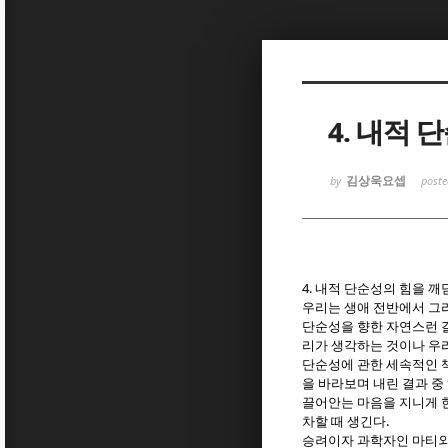
Sketchbook
Sketchbook
4. 내적 
김상욱요셉
by
post
Sketchbook
Sketchbook
4.
내적 단순성의 힘을 깨
우리는 생애 전반에서 그
단순성을 향한 자연스런 
리가 생각하는 것이나 우
단순성에 관한 세속적인 
을 바라보며 내린 결과 중
끌어안는 마음을 지니게 
.
차할 때 생긴다
승려이자 과학자인 마티외