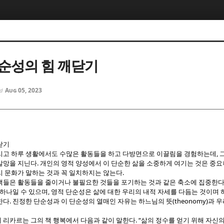
5, 스케치북5
5, 스케치북5
단순성의 힘 깨닫기
Aug 05, 2023
ed
5, 스케치북5
5, 스케치북5
닫기
,
리고 하루 생활에서도 수많은 활동들을 하고 다방면으로 이끌림을 경험하는데
.
갈망을 지닌다
개인의 영적 양성에서 이 단순한 삶을 소중하게 여기는 것은 중
.
리 문화가 말하는 것과 꼭 일치하지는 않는다
책들은 활동들을 줄이거나 불필요한 것들을 포기하는 것과 같은 축소에 집중한
,
 하나일 수 있으며
영적 단순성은 삶에 대한 우리의 내적 자세를 다듬는 것이며 
.
(theonomy)
한다
진정한 단순성과 이 단순성의 열매인 자유는 하느님의 뜻
과 우
. “
 리카르는 그의 책 행복에서 다음과 같이 말한다
삶의 정수를 얻기 위해 자신의