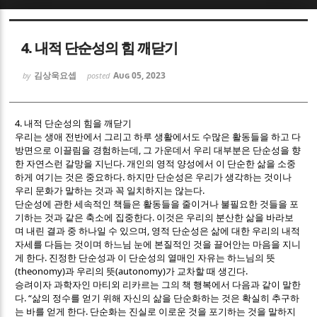
Sketchbook5, 스케치북5
Sketchbook5, 스케치북5
4. 내적 단순성의 힘 깨닫기
김상욱요셉
Aug 05, 2023
by
posted
4.
내적 단순성의 힘을 깨닫기
우리는 생애 전반에서 그리고 하루 생활에서도 수많은 활동들을 하고 다
Sketchbook5, 스케치북5
Sketchbook5, 스케치북5
,
방면으로 이끌림을 경험하는데
그 가운데서 우리 대부분은 단순성을 향
.
한 자연스런 갈망을 지닌다
개인의 영적 양성에서 이 단순한 삶을 소중
.
하게 여기는 것은 중요하다
하지만 단순성은 우리가 생각하는 것이나
.
우리 문화가 말하는 것과 꼭 일치하지는 않는다
단순성에 관한 세속적인 책들은 활동들을 줄이거나 불필요한 것들을 포
.
기하는 것과 같은 축소에 집중한다
이것은 우리의 분산한 삶을 바라보
,
며 내린 결과 중 하나일 수 있으며
영적 단순성은 삶에 대한 우리의 내적
자세를 다듬는 것이며 하느님 눈에 본질적인 것을 끌어안는 마음을 지니
.
게 한다
진정한 단순성과 이 단순성의 열매인 자유는 하느님의 뜻
(theonomy)
(autonomy)
.
과 우리의 뜻
가 교차할 때 생긴다
승려이자 과학자인 마티외 리카르는 그의 책 행복에서 다음과 같이 말한
. “
다
삶의 정수를 얻기 위해 자신의 삶을 단순화하는 것은 확실히 추구하
.
는 바를 얻게 한다
단순화는 진실로 이로운 것을 포기하는 것을 말하지