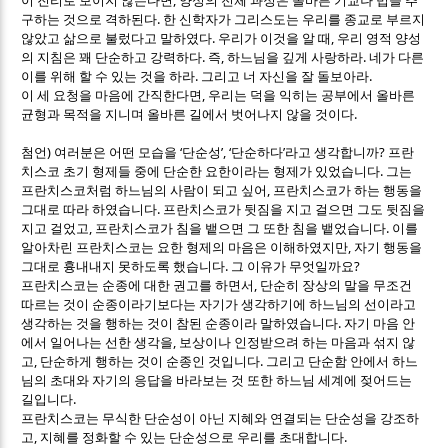
이 진리로 보이지 않는다면
양성의 전체 과정은 올바른 기교나 법을 추
.
구하는 것으로 격하된다
한 신학자가 그리스도는 우리를 종교로 부르지
.
,
않았고 삶으로 불렀다고 말하였다
우리가 이것을 알 때
우리 영적 양성
.
,
.
의 지침은 꽤 단순하고 강력하다
즉
하느님을 깊게 사랑하라
네가 다른
.
.
이를 위해 할 수 있는 것을 하라
그리고 너 자신을 잘 돌보아라
,
이 세 요청을 마음에 간직한다면
우리는 덕을 익히는 공부에서 올바른
.
균형과 목적을 지니며 올바른 길에서 벗어나지 않을 것이다
)
‘
’, ‘
’
?
첨언
여러분은 어떤 모습을
단순성
단순하다
라고 생각합니까
프란
.
치스코 초기 형제들 중에 단순한 요한이라는 형제가 있었습니다
그는
,
프란치스코처럼 하느님의 사람이 되고 싶어
프란치스코가 하는 행동을
.
그대로 따라 하였습니다
프란치스코가 뒷짐을 지고 걸으면 그도 뒷짐을
,
.
지고 걸었고
프란치스코가 침을 뱉으면 그 또한 침을 뱉었습니다
이를
,
알아차린 프란치스코는 요한 형제의 마음은 이해하였지만
자기 행동을
.
?
그대로 흉내내지 못하도록 했습니다
그 이유가 무엇일까요
,
프란치스코는 순종에 대한 권고를 하면서
단순히 장상의 말을 무조건
따르는 것이 순종이라기보다는 자기가 생각하기에 하느님의 선이라고
.
생각하는 것을 행하는 것이 참된 순종이라 말하였습니다
자기 마음 안
,
에서 일어나는 선한 생각을
보상이나 인정받으려 하는 마음과 섞지 않
,
.
고
단순하게 행하는 것이 순종인 것입니다
그리고 단순함 안에서 하느
님의 초대와 자기의 응답을 바라보는 것 또한 하느님 세계에 젖어드는
.
길입니다
프란치스코는 무식한 단순성이 아닌 지혜와 연결되는 단순성을 강조하
,
.
고
지혜를 정화할 수 있는 단순성으로 우리를 초대합니다