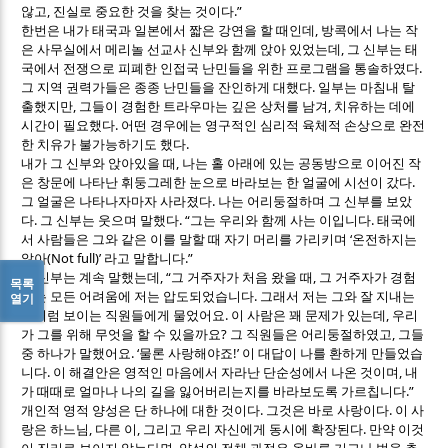
,
.”
않고
진실로 중요한 것을 찾는 것이다
,
한번은 내가 태국과 일본에서 짧은 강연을 할 때인데
방콕에서 나는 작
,
은 사무실에서 메리놀 선교사 신부와 함께 앉아 있었는데
그 신부는 태
.
국에서 전쟁으로 피폐한 인접국 난민들을 위한 프로그램을 통솔하였다
.
그 지역 권력가들은 종종 난민들을 잔인하게 대했다
일부는 마침내 탈
,
,
출했지만
그들이 경험한 트라우마는 깊은 상처를 남겨
치유하는 데에
.
시간이 필요했다
어떤 경우에는 영구적인 심리적 육체적 손상으로 완전
.
한 치유가 불가능하기도 했다
,
내가 그 신부와 앉아있을 때
나는 홀 아래에 있는 공동방으로 이어진 작
.
은 창문에 나타난 휘둥그레한 눈으로 바라보는 한 얼굴에 시선이 갔다
.
그 얼굴은 나타나자마자 사라졌다
나는 어리둥절하며 그 신부를 보았
.
. “
.
다
그 신부는 웃으며 말했다
그는 우리와 함께 사는 이입니다
태국에
‘
서 사람들은 그와 같은 이를 말할 때 자기 머리를 가리키며
온전하지는
(Not full)’
.”
않아
라고 말합니다
, “
,
그 신부는 계속 말했는데
그 거주자가 처음 왔을 때
그 거주자가 경험
목록
.
하는 모든 어려움에 저는 압도되었습니다
그래서 저는 그와 잘 지내는
열기
.
,
것처럼 보이는 직원들에게 물었어요
이 사람은 꽤 문제가 있는데
우리
?
,
가 그를 위해 무엇을 할 수 있을까요
그 직원들은 어리둥절하였고
그들
. ‘
!’
중 하나가 말했어요
물론 사랑해야죠
이 대답이 나를 환하게 만들었습
.
,
니다
이 해결안은 영적인 마음에서 자라난 단순성에서 나온 것이며
내
.”
가 때때로 얼마나 나의 길을 잃어버리는지를 바라보도록 가르칩니다
.
.
개인적 영적 양성은 단 하나에 대한 것이다
그것은 바로 사랑이다
이 사
,
,
.
랑은 하느님
다른 이
그리고 우리 자신에게 동시에 확장된다
만약 이것
,