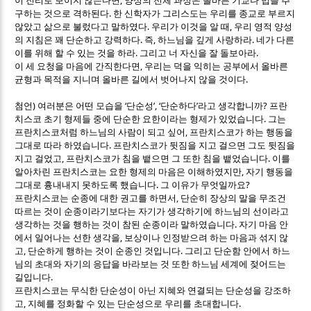
이 진리로 보이지 않는다면
양성의 전체 과정은 올바른 기교나 법을 추
.
구하는 것으로 격하된다
한 신학자가 그리스도는 우리를 종교로 부르지
.
,
않았고 삶으로 불렀다고 말하였다
우리가 이것을 알 때
우리 영적 양성
.
,
.
의 지침은 꽤 단순하고 강력하다
즉
하느님을 깊게 사랑하라
네가 다른
.
.
이를 위해 할 수 있는 것을 하라
그리고 너 자신을 잘 돌보아라
,
이 세 요청을 마음에 간직한다면
우리는 덕을 익히는 공부에서 올바른
.
균형과 목적을 지니며 올바른 길에서 벗어나지 않을 것이다
)
‘
’, ‘
’
?
첨언
여러분은 어떤 모습을
단순성
단순하다
라고 생각합니까
프란
.
치스코 초기 형제들 중에 단순한 요한이라는 형제가 있었습니다
그는
,
프란치스코처럼 하느님의 사람이 되고 싶어
프란치스코가 하는 행동을
.
그대로 따라 하였습니다
프란치스코가 뒷짐을 지고 걸으면 그도 뒷짐을
,
.
지고 걸었고
프란치스코가 침을 뱉으면 그 또한 침을 뱉었습니다
이를
,
알아차린 프란치스코는 요한 형제의 마음은 이해하였지만
자기 행동을
.
?
그대로 흉내내지 못하도록 했습니다
그 이유가 무엇일까요
,
프란치스코는 순종에 대한 권고를 하면서
단순히 장상의 말을 무조건
따르는 것이 순종이라기보다는 자기가 생각하기에 하느님의 선이라고
.
생각하는 것을 행하는 것이 참된 순종이라 말하였습니다
자기 마음 안
,
에서 일어나는 선한 생각을
보상이나 인정받으려 하는 마음과 섞지 않
,
.
고
단순하게 행하는 것이 순종인 것입니다
그리고 단순함 안에서 하느
님의 초대와 자기의 응답을 바라보는 것 또한 하느님 세계에 젖어드는
.
길입니다
프란치스코는 무식한 단순성이 아닌 지혜와 연결되는 단순성을 강조하
,
.
고
지혜를 정화할 수 있는 단순성으로 우리를 초대합니다