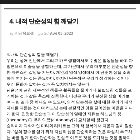
Sketchbook5, 스케치북5
Sketchbook5, 스케치북5
4. 내적 단순성의 힘 깨닫기
김상욱요셉
Aug 05, 2023
by
posted
4.
내적 단순성의 힘을 깨닫기
우리는 생애 전반에서 그리고 하루 생활에서도 수많은 활동들을 하고 다
Sketchbook5, 스케치북5
Sketchbook5, 스케치북5
,
방면으로 이끌림을 경험하는데
그 가운데서 우리 대부분은 단순성을 향
.
한 자연스런 갈망을 지닌다
개인의 영적 양성에서 이 단순한 삶을 소중
.
하게 여기는 것은 중요하다
하지만 단순성은 우리가 생각하는 것이나
.
우리 문화가 말하는 것과 꼭 일치하지는 않는다
단순성에 관한 세속적인 책들은 활동들을 줄이거나 불필요한 것들을 포
.
기하는 것과 같은 축소에 집중한다
이것은 우리의 분산한 삶을 바라보
,
며 내린 결과 중 하나일 수 있으며
영적 단순성은 삶에 대한 우리의 내적
자세를 다듬는 것이며 하느님 눈에 본질적인 것을 끌어안는 마음을 지니
.
게 한다
진정한 단순성과 이 단순성의 열매인 자유는 하느님의 뜻
(theonomy)
(autonomy)
.
과 우리의 뜻
가 교차할 때 생긴다
승려이자 과학자인 마티외 리카르는 그의 책 행복에서 다음과 같이 말한
. “
다
삶의 정수를 얻기 위해 자신의 삶을 단순화하는 것은 확실히 추구하
.
는 바를 얻게 한다
단순화는 진실로 이로운 것을 포기하는 것을 말하지