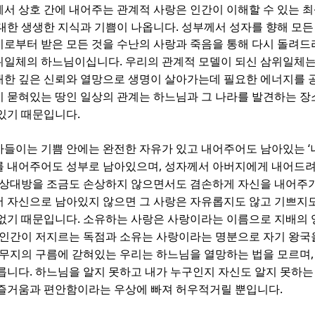
서 상호 간에 내어주는 관계적 사랑은 인간이 이해할 수 있는 
.
대한 생생한 지식과 기쁨이 나옵니다
성부께서 성자를 향해 모든
로부터 받은 모든 것을 수난의 사랑과 죽음을 통해 다시 돌려
.
위일체의 하느님이십니다
우리의 관계적 모델이 되신 삼위일체는
대한 깊은 신뢰와 열망으로 생명이 살아가는데 필요한 에너지를
이 묻혀있는 땅인 일상의 관계는 하느님과 그 나라를 발견하는 
.
 있기 때문입니다
‘
아들이는 기쁨 안에는 완전한 자유가 있고 내어주어도 남아있는
,
를 내어주어도 성부로 남아있으며
성자께서 아버지에게 내어드려
 상대방을 조금도 손상하지 않으면서도 겸손하게 자신을 내어주
 자신으로 남아있지 않으면 그 사랑은 자유롭지도 않고 기쁘지
.
 없기 때문입니다
소유하는 사랑은 사랑이라는 이름으로 지배의 
인간이 저지르는 독점과 소유는 사랑이라는 명분으로 자기 왕국
무지의 구름에 갇혀있는 우리는 하느님을 열망하는 법을 모르며
.
모릅니다
하느님을 알지 못하고 내가 누구인지 자신도 알지 못하는
.
 즐거움과 편안함이라는 우상에 빠져 허우적거릴 뿐입니다