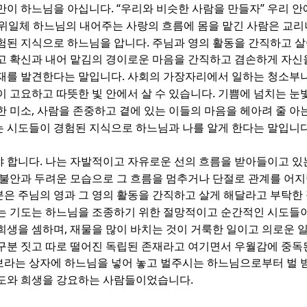
. “
”
님만이 하느님을 아십니다
우리와 비슷한 사람을 만들자
우리 안
위일체 하느님의 내어주는 사랑의 흐름에 몸을 맡긴 사람은 교리
.
경험된 지식으로 하느님을 압니다
주님과 영의 활동을 간직하고 
고 확신과 내어 맡김의 경이로운 마음을 간직하고 겸손하게 자
.
실재를 발견한다는 말입니다
사회의 가장자리에서 일하는 청소부나
.
이 고요하고 따뜻한 빛 안에서 살 수 있습니다
기쁨에 넘치는 눈
,
한 미소
사람을 존중하고 곁에 있는 이들의 마음을 헤아려 줄 아
는 시도들이 경험된 지식으로 하느님과 나를 알게 한다는 말입니
.
야 합니다
나는 자발적이고 자유로운 선의 흐름을 받아들이고 있
불안과 두려운 모습으로 그 흐름을 멈추거나 단절로 관계를 어
은 주님의 영과 그 영의 활동을 간직하고 살게 해달라고 부탁한
는 기도는 하느님을 조종하기 위한 절망적이고 순간적인 시도
,
 희생을 셈하며
재물을 많이 바치는 것이 거룩한 일이고 의로운
 구분 짓고 따로 떨어진 독립된 존재라고 여기면서 우월감에 중
보라는 상자에 하느님을 넣어 놓고 벌주시는 하느님으로부터 벌 
.
기도와 희생을 강요하는 사람들이었습니다