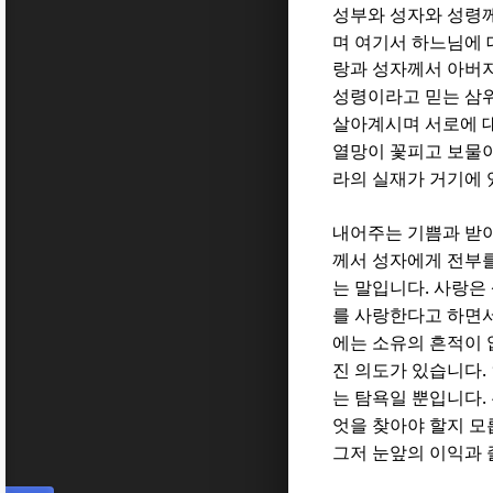
성부와 성자와 성령께
며 여기서 하느님에 
랑과 성자께서 아버지
성령이라고 믿는 삼
살아계시며 서로에 
열망이 꽃피고 보물
라의 실재가 거기에
내어주는 기쁨과 받
께서 성자에게 전부
.
는 말입니다
사랑은
를 사랑한다고 하면서
에는 소유의 흔적이
.
진 의도가 있습니다
.
는 탐욕일 뿐입니다
엇을 찾아야 할지 
그저 눈앞의 이익과