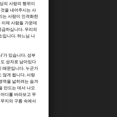
최상의 사랑의 행위이
 것을 내어주시는 사
드리는 사랑이 인격화한
 이제 사람들 가운데
.
 공급하십니다
우리의
.
장소입니다
하느님 나
’
.
나
가 있습니다
성부
도 성자로 남아있다
.
기 때문입니다
누군가
.
도 않게 됩니다
사랑
영역을 넓히려는 숨겨
을 만드는 데서 나오
,
어디를 바라보고 무
 무지의 구름 속에서