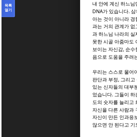
내 안에 계신 하느
목록
열기
DNA
.
가 있습니다
삼
아는 것이 아니라 
과는 거의 관계가 없
과 하느님 나라의 
못한 시골 아줌마도 
,
보이는 자신감
순수
음으로 도움을 주려
우리는 스스로 물어
,
판단과 부정
그리고 
있는 신자들의 대부분
.
었습니다
그들이 하
도의 숫자를 늘리고
자신을 다른 사람과
자신이 만든 인과응
않으면 안 된다고 