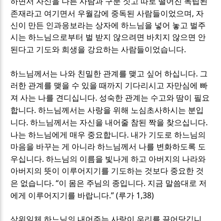
하면서 자신을 다른 사람과 구분 짓고 따로 떨어진 독립된
,
존재라고 여기면서 우월감에 중독된 사람들이었으며
자
신이 만든 인과응보라는 상자에 하느님을 넣어 놓고 벌주
시는 하느님으로부터 벌 받지 않으려면 바치지 않으면 안
.
된다고 기도와 희생을 강요하는 사람들이었습니다
.
하느님께서는 나와 친밀한 관계를 맺고 싶어 하십니다
그
러한 관계를 맺을 수 있을 때까지 기다리시고 자만심에 빠
.
져 사는 나를 견디십니다
성숙한 관계는 수고와 땀이 필요
.
합니다
하느님께서는 사랑을 위해 노심초사하시는 분입
.
.
니다
하느님께서는 자신을 내어줄 참된 짝을 찾으십니다
.
나는 하느님에게 매우 중요합니다
내가 기도로 하느님의
마음을 바꾸는 게 아니라 하느님께서 나를 변화하도록 도
.
우십니다
하느님의 이름을 빛나게 하고 아버지의 나라와
아버지의 뜻이 이루어지기를 기도하는 것보다 중요한 것
. “
.
은 없습니다
이 몸은 주님의 종입니다
지금 말씀대로 저
.” (
1,38)
에게 이루어지기를 바랍니다
루가
삼위일체 하느님의 내어주는 사랑이 우리를 끌어당깁니