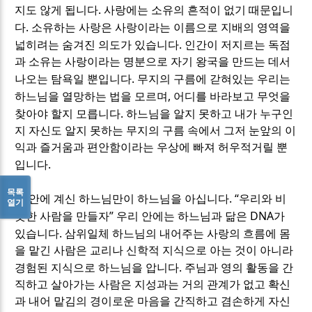
.
지도 않게 됩니다
사랑에는 소유의 흔적이 없기 때문입니
.
다
소유하는 사랑은 사랑이라는 이름으로 지배의 영역을
.
넓히려는 숨겨진 의도가 있습니다
인간이 저지르는 독점
과 소유는 사랑이라는 명분으로 자기 왕국을 만드는 데서
.
나오는 탐욕일 뿐입니다
무지의 구름에 갇혀있는 우리는
,
하느님을 열망하는 법을 모르며
어디를 바라보고 무엇을
.
찾아야 할지 모릅니다
하느님을 알지 못하고 내가 누구인
지 자신도 알지 못하는 무지의 구름 속에서 그저 눈앞의 이
익과 즐거움과 편안함이라는 우상에 빠져 허우적거릴 뿐
.
입니다
목록
. “
내 안에 계신 하느님만이 하느님을 아십니다
우리와 비
열기
”
DNA
슷한 사람을 만들자
우리 안에는 하느님과 닮은
가
.
있습니다
삼위일체 하느님의 내어주는 사랑의 흐름에 몸
을 맡긴 사람은 교리나 신학적 지식으로 아는 것이 아니라
.
경험된 지식으로 하느님을 압니다
주님과 영의 활동을 간
직하고 살아가는 사람은 지성과는 거의 관계가 없고 확신
과 내어 맡김의 경이로운 마음을 간직하고 겸손하게 자신