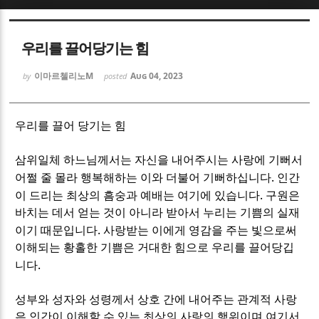
Sketchbook5, 스케치북5
Sketchbook5, 스케치북5
우리를 끌어당기는 힘
이마르첼리노M
Aug 04, 2023
by
posted
우리를 끌어 당기는 힘
Sketchbook5, 스케치북5
Sketchbook5, 스케치북5
삼위일체 하느님께서는 자신을 내어주시는 사랑에 기뻐서
.
어쩔 줄 몰라 행복해하는 이와 더불어 기뻐하십니다
인간
.
이 드리는 최상의 흠숭과 예배는 여기에 있습니다
구원은
바치는 데서 얻는 것이 아니라 받아서 누리는 기쁨의 실재
.
이기 때문입니다
사랑받는 이에게 영감을 주는 빛으로써
이해되는 황홀한 기쁨은 거대한 힘으로 우리를 끌어당깁
.
니다
성부와 성자와 성령께서 상호 간에 내어주는 관계적 사랑
은 인간이 이해할 수 있는 최상의 사랑의 행위이며 여기서