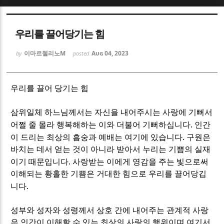
Sketchbook5, 스케치북5
Sketchbook5, 스케치북5
우리를 끌어당기는 힘
이마르첼리노M
Aug 04, 2023
by
posted
우리를 끌어 당기는 힘
Sketchbook5, 스케치북5
Sketchbook5, 스케치북5
삼위일체 하느님께서는 자신을 내어주시는 사랑에 기뻐서
.
어쩔 줄 몰라 행복해하는 이와 더불어 기뻐하십니다
인간
.
이 드리는 최상의 흠숭과 예배는 여기에 있습니다
구원은
바치는 데서 얻는 것이 아니라 받아서 누리는 기쁨의 실재
.
이기 때문입니다
사랑받는 이에게 영감을 주는 빛으로써
이해되는 황홀한 기쁨은 거대한 힘으로 우리를 끌어당깁
.
니다
성부와 성자와 성령께서 상호 간에 내어주는 관계적 사랑
은 인간이 이해할 수 있는 최상의 사랑의 행위이며 여기서