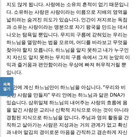
.
지도 않게 됩니다
사랑에는 소유의 흔적이 없기 때문입니
.
다
소유하는 사랑은 사랑이라는 이름으로 지배의 영역을
.
넓히려는 숨겨진 의도가 있습니다
인간이 저지르는 독점
과 소유는 사랑이라는 명분으로 자기 왕국을 만드는 데서
.
나오는 탐욕일 뿐입니다
무지의 구름에 갇혀있는 우리는
,
하느님을 열망하는 법을 모르며
어디를 바라보고 무엇을
.
찾아야 할지 모릅니다
하느님을 알지 못하고 내가 누구인
지 자신도 알지 못하는 무지의 구름 속에서 그저 눈앞의 이
익과 즐거움과 편안함이라는 우상에 빠져 허우적거릴 뿐
.
입니다
목록
. “
내 안에 계신 하느님만이 하느님을 아십니다
우리와 비
열기
”
DNA
슷한 사람을 만들자
우리 안에는 하느님과 닮은
가
.
있습니다
삼위일체 하느님의 내어주는 사랑의 흐름에 몸
을 맡긴 사람은 교리나 신학적 지식으로 아는 것이 아니라
.
경험된 지식으로 하느님을 압니다
주님과 영의 활동을 간
직하고 살아가는 사람은 지성과는 거의 관계가 없고 확신
과 내어 맡김의 경이로운 마음을 간직하고 겸손하게 자신