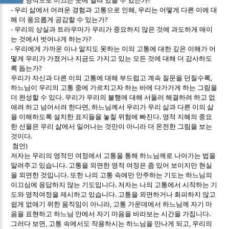
리를 영적으로 이끄는 곳에 열려 있을 수 있는가
-
,
우리 삶에서 어려운 경험과 고통으로 인해
우리는 어떻게 다른 이에 대
?
해 더 풍요롭게 공감할 수 있는가
-
우리의 상실과 트라우마가 우리가 중요하지 않은 것에 과도하게 매이
?
는 것에서 벗어나게 하는가
-
우리에게 가까운 이나 알지도 못하는 이의 고통에 대한 깊은 이해가 어
떻게 우리가 가졌거나 지금도 가지고 있는 모든 것에 대해 더 감사하도
?
록 돕는가
,
우리가 자신과 다른 이의 고통에 대해 부드럽고 계속 질문을 던질수록
하느님이 우리의 고통 중에 가르치고자 하는 바에 다가가게 하는 그림을
.
더 완성할 수 있다
우리가 우리의 불행에 대해 서둘러 해결하려 하고 없
,
애려 하고 넘어서려 한다면
하느님께서 우리가 우리 삶과 다른 이의 삶
.
을 이해하도록 설치한 표지들을 놓칠 위험에 빠진다
영적 지혜의 중요
한 선물은 우리 삶에서 일어나는 것만이 아니라 더 온전한 그림을 보는
.
것이다
)
첨언
저자는 우리의 영적인 여정에서 고통을 통해 하느님께로 나아가는 법을
.
알려주고 있습니다
고통을 외면한 영적 여정은 좀 있어 보이지만 현실
.
을 외면한 것입니다
또한 나의 고통 속에만 안주하는 기도는 하느님의
.
이끄심에 응답하지 않는 기도입니다
저자는 나의 고통에서 시작하는 기
.
도와 영적여정을 제시하고 있습니다
고통을 외면하거나 회피하지 않고
,
쉽게 없애기 위한 움직임이 아니라
고통 가운데에서 하느님께 자기 마
.
음을 표현하고 하느님 안에서 자기 마음을 바라보는 시간을 가집니다
,
,
그러다 보면
고통 속에서도 작용하시는 하느님을 만나게 되고
우리의