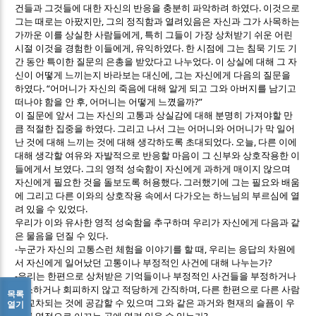
.
건들과 그것들에 대한 자신의 반응을 충분히 파악하려 하였다
이것으로
,
그는 때로는 아팠지만
그의 정직함과 열려있음은 자신과 그가 사목하는
,
가까운 이를 상실한 사람들에게
특히 그들이 가장 상처받기 쉬운 어린
,
.
시절 이것을 경험한 이들에게
유익하였다
한 시점에 그는 침묵 기도 기
.
간 동안 특이한 질문의 은총을 받았다고 나누었다
이 상실에 대해 그 자
,
신이 어떻게 느끼는지 바라보는 대신에
그는 자신에게 다음의 질문을
. “
하였다
어머니가 자신의 죽음에 대해 알게 되고 그와 아버지를 남기고
,
?”
떠나야 함을 안 후
어머니는 어떻게 느꼈을까
이 질문에 앞서 그는 자신의 고통과 상실감에 대해 분명히 가져야할 만
.
큼 적절한 집중을 하였다
그리고 나서 그는 어머니와 어머니가 막 일어
.
,
난 것에 대해 느끼는 것에 대해 생각하도록 초대되었다
오늘
다른 이에
대해 생각할 여유와 자발적으로 반응할 마음이 그 신부와 상호작용한 이
.
들에게서 보였다
그의 영적 성숙함이 자신에게 과하게 매이지 않으며
.
자신에게 필요한 것을 돌보도록 허용했다
그러했기에 그는 필요와 배움
에 그리고 다른 이와의 상호작용 속에서 다가오는 하느님의 부르심에 열
.
려 있을 수 있었다
우리가 이와 유사한 영적 성숙함을 추구하며 우리가 자신에게 다음과 같
.
은 물음을 던질 수 있다
-
,
누군가 자신의 고통스런 체험을 이야기를 할 때
우리는 응답의 차원에
?
서 자신에게 일어났던 고통이나 부정적인 사건에 대해 나누는가
-
우리는 한편으로 상처받은 기억들이나 부정적인 사건들을 부정하거나
,
축소하거나 회피하지 않고 적당하게 간직하며
다른 한편으로 다른 사람
목록
과 교차되는 것에 공감할 수 있으며 그와 같은 과거와 현재의 슬픔이 우
열기
?