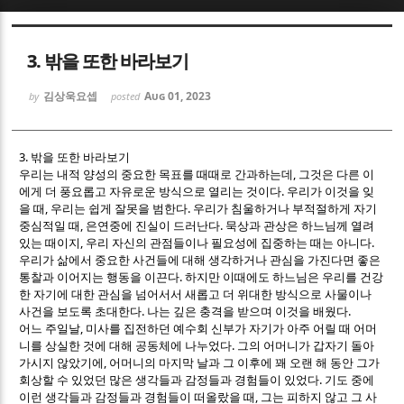
Sketchbook5, 스케치북5
Sketchbook5, 스케치북5
3. 밖을 또한 바라보기
김상욱요셉
Aug 01, 2023
by
posted
3.
밖을 또한 바라보기
,
우리는 내적 양성의 중요한 목표를 때때로 간과하는데
그것은 다른 이
Sketchbook5, 스케치북5
Sketchbook5, 스케치북5
.
에게 더 풍요롭고 자유로운 방식으로 열리는 것이다
우리가 이것을 잊
,
.
을 때
우리는 쉽게 잘못을 범한다
우리가 침울하거나 부적절하게 자기
,
.
중심적일 때
은연중에 진실이 드러난다
묵상과 관상은 하느님께 열려
,
.
있는 때이지
우리 자신의 관점들이나 필요성에 집중하는 때는 아니다
우리가 삶에서 중요한 사건들에 대해 생각하거나 관심을 가진다면 좋은
.
통찰과 이어지는 행동을 이끈다
하지만 이때에도 하느님은 우리를 건강
한 자기에 대한 관심을 넘어서서 새롭고 더 위대한 방식으로 사물이나
.
.
사건을 보도록 초대한다
나는 깊은 충격을 받으며 이것을 배웠다
,
어느 주일날
미사를 집전하던 예수회 신부가 자기가 아주 어릴 때 어머
.
니를 상실한 것에 대해 공동체에 나누었다
그의 어머니가 갑자기 돌아
,
가시지 않았기에
어머니의 마지막 날과 그 이후에 꽤 오랜 해 동안 그가
.
회상할 수 있었던 많은 생각들과 감정들과 경험들이 있었다
기도 중에
,
이런 생각들과 감정들과 경험들이 떠올랐을 때
그는 피하지 않고 그 사