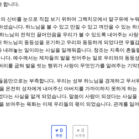
.
야 합니다
의 신비를 눈으로 직접 보기 위하여 그렉치오에서 말구유에 누워
.
원하셨습니다
하느님을 볼 수 있고 만질 수 있고 껴안을 수 있는 
하느님의 전적인 끌어안음을 우리가 볼 수 있도록 내어주는 사랑
 하느님의 동등성을 포기하고 우리와 동등하게 되었다면 우월
.
과 내려놓는 일이라는 사실을 일깨워줍니다
창조는 지축이 흔들
.
습니다
예수께서는 제자들의 발을 씻어주는 일로 우리와의 동등
허리를 굽혀 발을 씻는 행위가 사랑이 무엇인가를 알려주는 기
.
들음만으로는 부족합니다
우리는 성부 하느님을 경계하고 무서
을 온전히 성자에게 내어주신 아버지를 가까이하지 못하게 하는
.
있었다는 사실을 알게 되었습니다
말씀이 사람이 되셨다는 사실을
.
을 보여주는 육화는 이제 우리들의 몫이 되었습니다
관계를 잃어
♥ 0
♥ 0
추천
비추천