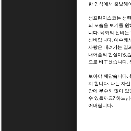
한 인식에서 출발해
성프란치스코는 성탄
의 모습을 보기를 
.
니다
육화의 신비는 
.
신비입니다
예수께서
사랑은 내려가는 일
내어줌의 현실이었
.
으로 바꾸셨습니다
.
보아야 깨닫습니다
.
지 합니다
나는 자신
안에 무수히 많이 
?
수 있을까요
하느님
.
어버립니다