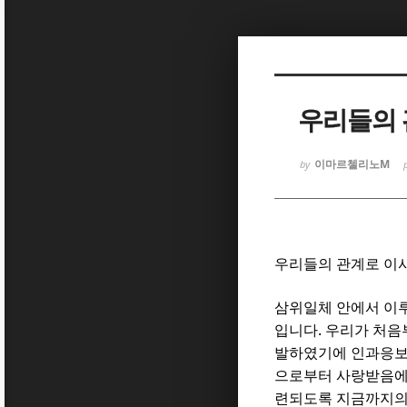
Sketchbook
Sketchbook
우리들의 
이마르첼리노M
by
Sketchbook
Sketchbook
우리들의 관계로 이
삼위일체 안에서 이
.
입니다
우리가 처음
발하였기에 인과응보
으로부터 사랑받음에
련되도록 지금까지의