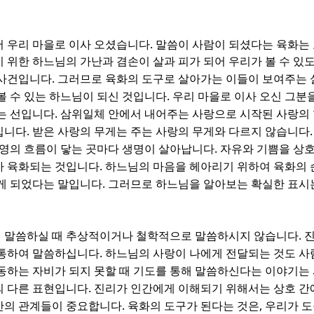
.
어 우리 마을로 이사 오셨습니다
말씀이 사람이 되셨다는 육화는
 위한 하느님의 가난과 겸손이 살과 피가 되어 우리가 볼 수 있
.
 사건입니다
그러므로 육화의 도구로 살아가는 이들이 보여주는 
.
볼 수 있는 하느님이 되신 것입니다
우리 마을로 이사 오신 그분
.
는 선입니다
삼위일체 안에서 내어주는 사랑으로 시작된 사랑의
.
집니다
받은 사랑의 무게는 주는 사랑의 무게와 다르지 않습니다
.
영의 흐름이 닿는 곳마다 생명이 살아납니다
자유와 기쁨을 상
.
가 육화되는 것입니다
하느님의 마음을 헤아리기 위하여 육화의 
.
게 되었다는 말입니다
그러므로 하느님을 알아보는 확실한 표시
.
 말씀하실 때 추상적이거나 철학적으로 말씀하시지 않습니다
진
.
 통하여 말씀하십니다
하느님의 사랑이 나에게 전달되는 것도 사
동하는 자비가 되지 못할 때 기도를 통해 말씀하신다는 이야기는
.
의 다른 표현입니다
진리가 인간에게 이해되기 위해서는 상호 간
.
,
간의 관계들이 중요합니다
육화의 도구가 된다는 것은
우리가 도