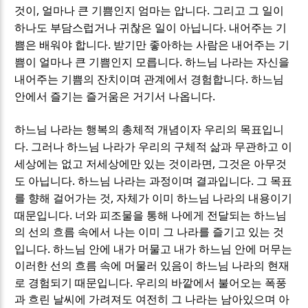
,
.
것이
얼마나 큰 기쁨인지 엄마는 압니다
그리고 그 일이
.
하나도 부담스럽거나 귀찮은 일이 아닙니다
내어주는 기
.
쁨은 배워야 합니다
받기만 좋아하는 사람은 내어주는 기
.
쁨이 얼마나 큰 기쁨인지 모릅니다
하느님 나라는 자신을
.
내어주는 기쁨의 잔치이며 관계에서 경험합니다
하느님
.
안에서 즐기는 즐거움은 거기서 나옵니다
하느님 나라는 행복의 총체적 개념이자 우리의 목표입니
.
다
그러나 하느님 나라가 우리의 구체적 삶과 무관하고 이
,
세상에는 없고 저세상에만 있는 것이라면
그것은 아무것
.
.
도 아닙니다
하느님 나라는 과정이며 결과입니다
그 목표
,
를 향해 걸어가는 것
자체가 이미 하느님 나라의 내용이기
.
때문입니다
너와 피조물을 통해 나에게 전달되는 하느님
의 선의 흐름 속에서 나는 이미 그 나라를 즐기고 있는 것
.
입니다
하느님 안에 내가 머물고 내가 하느님 안에 머무는
이러한 선의 흐름 속에 머물러 있음이 하느님 나라의 현재
.
로 경험되기 때문입니다
우리의 바깥에서 불어오는 폭풍
과 흐린 날씨에 가려져도 여전히 그 나라는 남아있으며 아