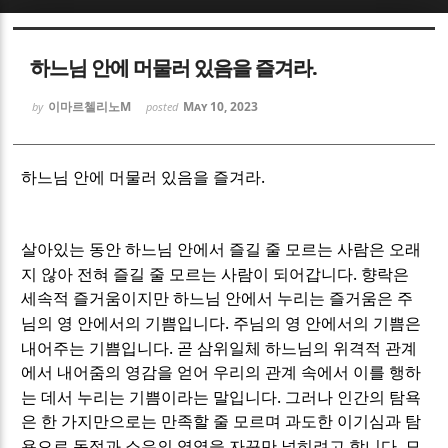
Sketchbook5, 스케치북5
Sketchbook5, 스케치북5
하느님 안에 머물러 있음을 즐겨라.
이마르첼리노M
May 10, 2023
by
posted
.
하느님 안에 머물러 있음을 즐겨라
Sketchbook5, 스케치북5
Sketchbook5, 스케치북5
살아있는 동안 하느님 안에서 즐길 줄 모르는 사람은 오래
.
지 않아 전혀 즐길 줄 모르는 사람이 되어갑니다
향락은
세속적 즐거움이지만 하느님 안에서 누리는 즐거움은 주
.
님의 영 안에서의 기쁨입니다
주님의 영 안에서의 기쁨은
.
내어주는 기쁨입니다
곧 삼위일체 하느님의 위격적 관계
에서 내어줌의 영감을 얻어 우리의 관계 속에서 이를 행하
.
는 데서 누리는 기쁨이라는 말입니다
그러나 인간의 탐욕
은 한 가지만으로는 만족할 줄 모르며 과도한 이기심과 탐
.
욕으로 독점과 소유의 영역을 자꾸만 넓히려고 합니다
모