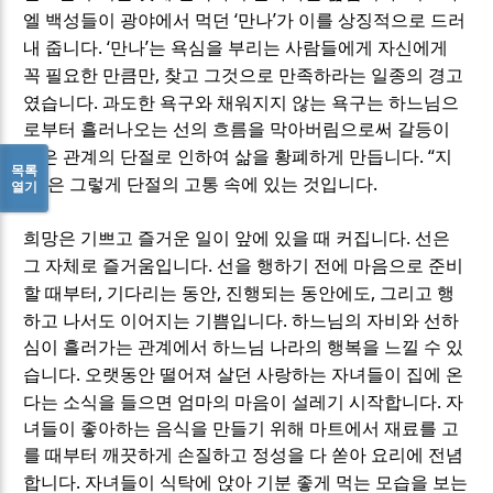
‘
’
엘 백성들이 광야에서 먹던
만나
가 이를 상징적으로 드러
. ‘
’
내 줍니다
만나
는 욕심을 부리는 사람들에게 자신에게
,
꼭 필요한 만큼만
찾고 그것으로 만족하라는 일종의 경고
.
였습니다
과도한 욕구와 채워지지 않는 욕구는 하느님으
로부터 흘러나오는 선의 흐름을 막아버림으로써 갈등이
. “
빚은 관계의 단절로 인하여 삶을 황폐하게 만듭니다
지
목록
”
.
옥
은 그렇게 단절의 고통 속에 있는 것입니다
열기
.
희망은 기쁘고 즐거운 일이 앞에 있을 때 커집니다
선은
.
그 자체로 즐거움입니다
선을 행하기 전에 마음으로 준비
,
,
,
할 때부터
기다리는 동안
진행되는 동안에도
그리고 행
.
하고 나서도 이어지는 기쁨입니다
하느님의 자비와 선하
심이 흘러가는 관계에서 하느님 나라의 행복을 느낄 수 있
.
습니다
오랫동안 떨어져 살던 사랑하는 자녀들이 집에 온
.
다는 소식을 들으면 엄마의 마음이 설레기 시작합니다
자
녀들이 좋아하는 음식을 만들기 위해 마트에서 재료를 고
를 때부터 깨끗하게 손질하고 정성을 다 쏟아 요리에 전념
.
합니다
자녀들이 식탁에 앉아 기분 좋게 먹는 모습을 보는