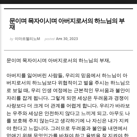
Sketchbook5, 스케치북5
Sketchbook5, 스케치북5
문이며 목자이시며 아버지로서의 하느님의 부
재
이마르첼리노M
Apr 30, 2023
by
posted
,
Sketchbook5, 스케치북5
Sketchbook5, 스케치북5
문이며 목자이시며 아버지로서의 하느님의 부재
,
아버지를 잃어버린 사람들
우리의 믿음에서 하느님이 아
버지로서의 하느님보다 위협적이고 벌을 주시는 하느님으
,
로 보일 때
우리 인생 여정에는 근본적인 무서움과 불안이
.
자리를 잡게 됩니다
그렇게 되면 세상은 두려움과 경쟁이
.
사랑보다 더 크게 더 관계를 어렵게 합니다
우리가 바라보
.
는 우주와 세상은 안전하지 않다고 느끼게 되고
아무도 나
를 보호해 주지 않는다고 생각하기에 나 자신은 내가 지켜
.
야 한다고 느낍니다
그러므로 두려움과 불안을 내면에서
없애기 위해 무엇인가를 바쳐야 하고 율법을 잘 지켜야 한