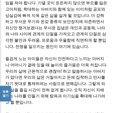
.
임을 져야 합니다
기댈 곳이 든든하지 않으면 부모를 잃은
,
고아처럼
학대하는 아버지와 함께 있는 이이처럼 공포와
.
상실감에 빠져 지옥 같은 삶을 살게 될 것입니다
더 강력
하고 무서운 무기와 온갖 종류의 보안장치에 의존하면서
,
자신만 챙겨보겠다는 무서운 집념은 개인과 공동체
나라
와 나라 사이에 관계의 단절을 가져오고 관계의 단절은 심
,
각한 불안과 두려움
외로움과 우울함에 직면하게 할 뿐입
.
.
니다
전쟁을 일으키는 원인이 여기에 있습니다
즐겁게 노는 아이들은 자신이 안전하다고 느끼는 아버지
.
나 어머니가 곁에 있을 때 놀이의 즐거움은 더욱 커집니다
!
우리의 삶에 근본적으로 괜찮아
하고 말씀하시는 아버지
가 없다면 우리의 삶은 거칠어지고 돈에 집착하고 만사를
.
자기 뜻대로 통제하려는 사람으로 변해갑니다
그렇게 되
.
면 삶을 즐길 시간이 전혀 없게 됩니다
오직 자신이 지배
목록
열기
하는 나라를 만들기 위해 탐욕과 이기심을 확대해 나가려
.
고 할 뿐입니다