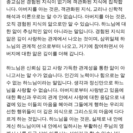
종교심은 경험된 지식이 없기에 객관화된 지식에 집착합
.
,
,
니다
아버지를 아는 것은
객관화된 지식
교리나 신학적
.
,
해석과 이론으로는 알 수가 없습니다
아버지를 아는 것은
.
오직 경험된 지식의 앎으로만 알 수 있습니다
하느님에 대
.
한 앎이 추상적인 앎이 아니라는 말입니다
경험된 지식의
,
앎은 깊이 사랑하는 관계에서 나오는 것이며
삼위일체 하
,
느님의 관계적 선으로부터 나오고
거기에 참여하면서 아
.
버지에 대한 앎은 깊이를 더해 갑니다
하느님은 신뢰심 깊고 사랑 가득한 관계성을 통한 앎이 아
.
니고서는 알 수가 없습니다
인간의 노력이나 힘으로는 알
.
수 없는 하느님이라는 말입니다
생각과 정신만으로 하느
.
님을 사랑할 수 없습니다
아버지로부터 사랑받고 있음에
대한 확신과 우리의 관계 안에서 사랑에 대한 응답으로 내
곁에 있는 이들의 마음을 헤아려 그들에게 행하는 우리의
선한 행위들이 더 깊은 의식으로 그리스도의 마음에 다다
.
,
르게 하는 것입니다
하느님을 아는 것은
실제로 내 안에
계신 하느님이며 내 안에서 일하시는 부활하신 주님의 영