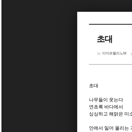
Sketchbook
Sketchbook
초대
이마르첼리노M
by
Sketchbook
Sketchbook
초대
나무들이 웃는다
연초록 바다에서
싱싱하고 해맑은 미
안에서 밀어 올리는 