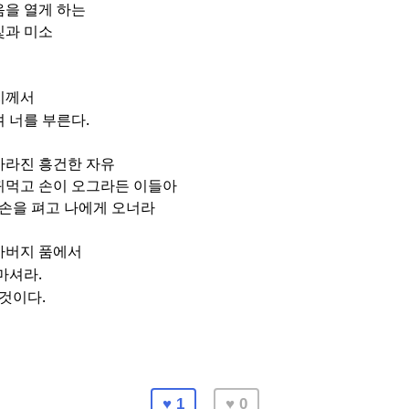
음을 열게 하는
빛과 미소
지께서
.
며 너를 부른다
사라진 흥건한 자유
귀먹고 손이 오그라든 이들아
 손을 펴고 나에게 오너라
아버지 품에서
.
 마셔라
.
 것이다
♥ 1
♥ 0