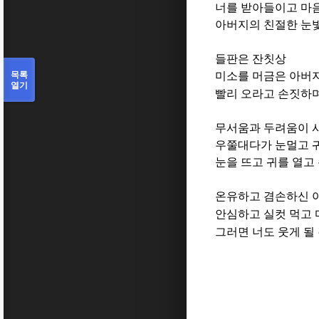
너를 받아들이고 마
아버지의 친절한 눈
들판은 잔칫상
목록
미소를 머금은 아버
열기
빨리 오라고 손짓하
무서움과 두려움이 
우쭐대다가 눈멀고 
눈을 뜨고 귀를 열고
온유하고 겸손하신 
안심하고 실컷 먹고
그러면 너도 웃게 될