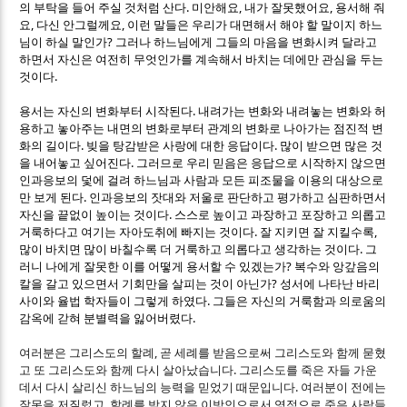
.
,
,
의 부탁을 들어 주실 것처럼 산다
미안해요
내가 잘못했어요
용서해 줘
,
,
요
다신 안그럴께요
이런 말들은 우리가 대면해서 해야 할 말이지 하느
?
님이 하실 말인가
그러나 하느님에게 그들의 마음을 변화시켜 달라고
하면서 자신은 여전히 무엇인가를 계속해서 바치는 데에만 관심을 두는
.
것이다
.
용서는 자신의 변화부터 시작된다
내려가는 변화와 내려놓는 변화와 허
용하고 놓아주는 내면의 변화로부터 관계의 변화로 나아가는 점진적 변
.
.
화의 길이다
빚을 탕감받은 사랑에 대한 응답이다
많이 받으면 많은 것
.
을 내어놓고 싶어진다
그러므로 우리 믿음은 응답으로 시작하지 않으면
인과응보의 덫에 걸려 하느님과 사람과 모든 피조물을 이용의 대상으로
.
만 보게 된다
인과응보의 잣대와 저울로 판단하고 평가하고 심판하면서
.
자신을 끝없이 높이는 것이다
스스로 높이고 과장하고 포장하고 의롭고
.
,
거룩하다고 여기는 자아도취에 빠지는 것이다
잘 지키면 잘 지킬수록
.
많이 바치면 많이 바칠수록 더 거룩하고 의롭다고 생각하는 것이다
그
?
러니 나에게 잘못한 이를 어떻게 용서할 수 있겠는가
복수와 앙갚음의
?
칼을 갈고 있으면서 기회만을 살피는 것이 아닌가
성서에 나타난 바리
.
사이와 율법 학자들이 그렇게 하였다
그들은 자신의 거룩함과 의로움의
.
감옥에 갇혀 분별력을 잃어버렸다
,
여러분은 그리스도의 할례
곧 세례를 받음으로써 그리스도와 함께 묻혔
.
고 또 그리스도와 함께 다시 살아났습니다
그리스도를 죽은 자들 가운
.
데서 다시 살리신 하느님의 능력을 믿었기 때문입니다
여러분이 전에는
,
잘못을 저질렀고
할례를 받지 않은 이방인으로서 영적으로 죽은 사람들