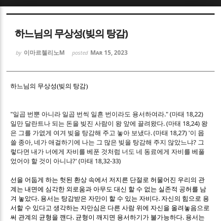
Sketchbook5, 스케치북5
Sketchbook5, 스케치북5
하느님의 무상성(빚의 탕감)
이마르첼리노M
Mar 15, 2023
by
posted
하느님의 무상성(빚의 탕감)
Sketchbook5, 스케치북5
Sketchbook5, 스케치북5
"
." (
18,22)
일곱 번뿐 아니라 일곱 번씩 일흔 번이라도 용서하여라
마태
. (
18,24)
일만 달란트나 되는 돈을 빚진 사람이 왕 앞에 끌려왔다
마태
왕
. (
18,27) '
은 그를 가엾게 여겨 빚을 탕감해 주고 놓아 보냈다
마태
이 몹
,
?
쓸 종아
네가 애걸하기에 나는 그 많은 빚을 탕감해 주지 않았느냐
그
렇다면 내가 너에게 자비를 베푼 것처럼 너도 네 동료에게 자비를 베풀
?' (
18,32-33)
었어야 할 것이 아니냐
마태
선을 어둡게 하는 헛된 환상 속에서 저지른 단절로 허물어진 우리의 관
계는 내면에 심각한 외로움과 아무도 대신 할 수 없는 실존적 공허를 남
.
.
겨 놓았다
용서는 탕감받은 자만이 할 수 있는 자비다
자신의 힘으로 용
서할 수 있다고 생각하는 자만심은 다른 사람 위에 자신을 올려놓음으로
.
.
써 관계의 균형을 깬다
균형이 깨지면 용서하기가 불가능하다
용서는