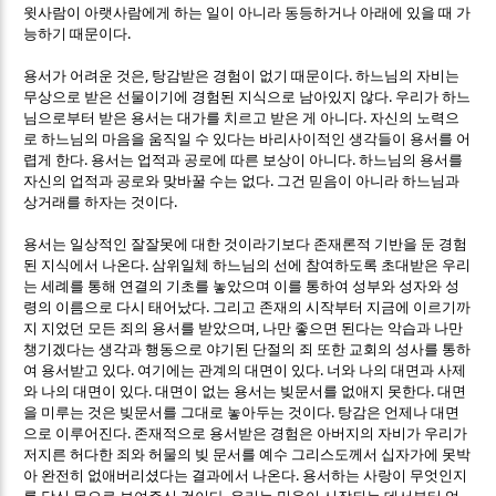
윗사람이 아랫사람에게 하는 일이 아니라 동등하거나 아래에 있을 때 가
.
능하기 때문이다
,
.
용서가 어려운 것은
탕감받은 경험이 없기 때문이다
하느님의 자비는
.
무상으로 받은 선물이기에 경험된 지식으로 남아있지 않다
우리가 하느
.
님으로부터 받은 용서는 대가를 치르고 받은 게 아니다
자신의 노력으
로 하느님의 마음을 움직일 수 있다는 바리사이적인 생각들이 용서를 어
.
.
렵게 한다
용서는 업적과 공로에 따른 보상이 아니다
하느님의 용서를
.
자신의 업적과 공로와 맞바꿀 수는 없다
그건 믿음이 아니라 하느님과
.
상거래를 하자는 것이다
용서는 일상적인 잘잘못에 대한 것이라기보다 존재론적 기반을 둔 경험
.
된 지식에서 나온다
삼위일체 하느님의 선에 참여하도록 초대받은 우리
는 세례를 통해 연결의 기초를 놓았으며 이를 통하여 성부와 성자와 성
.
령의 이름으로 다시 태어났다
그리고 존재의 시작부터 지금에 이르기까
,
지 지었던 모든 죄의 용서를 받았으며
나만 좋으면 된다는 악습과 나만
챙기겠다는 생각과 행동으로 야기된 단절의 죄 또한 교회의 성사를 통하
.
.
여 용서받고 있다
여기에는 관계의 대면이 있다
너와 나의 대면과 사제
.
.
와 나의 대면이 있다
대면이 없는 용서는 빚문서를 없애지 못한다
대면
.
을 미루는 것은 빚문서를 그대로 놓아두는 것이다
탕감은 언제나 대면
.
으로 이루어진다
존재적으로 용서받은 경험은 아버지의 자비가 우리가
저지른 허다한 죄와 허물의 빚 문서를 예수 그리스도께서 십자가에 못박
.
아 완전히 없애버리셨다는 결과에서 나온다
용서하는 사랑이 무엇인지
.