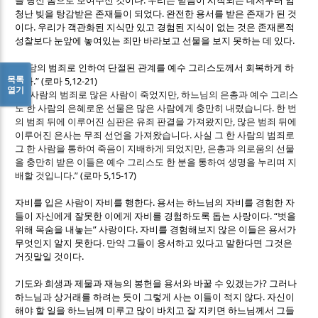
를 당신 몸으로 보여주신 것이다
우리는 믿음이 시작되는 데서부터 엄
.
청난 빚을 탕감받은 존재들이 되었다
완전한 용서를 받은 존재가 된 것
.
이다
우리가 객관화된 지식만 있고
경험된 지식이 없는 것은 존재론적
.
성찰보다 눈앞에 놓여있는 죄만 바라보고 선물을 보지 못하는 데 있다
“
아담의 범죄로 인하여 단절된 관계를 예수 그리스도께서 회복하게 하
목록
.”
(
5,12-21)
셨다
로마
열기
“
,
한 사람의 범죄로 많은 사람이 죽었지만
하느님의 은총과 예수 그리스
.
도 한 사람의 은혜로운 선물은 많은 사람에게 충만히 내렸습니다
한 번
,
의 범죄 뒤에 이루어진 심판은 유죄 판결을 가져왔지만
많은 범죄 뒤에
.
이루어진 은사는 무죄 선언을 가져왔습니다
사실 그 한 사람의 범죄로
,
그 한 사람을 통하여 죽음이 지배하게 되었지만
은총과 의로움의 선물
을 충만히 받은 이들은 예수 그리스도 한 분을 통하여 생명을 누리며 지
.”
(
5,15-17)
배할 것입니다
로마
.
자비를 입은 사람이 자비를 행한다
용서는 하느님의 자비를 경험한 자
. “
들이 자신에게 잘못한 이에게 자비를 경험하도록 돕는 사랑이다
벗을
”
.
위해 목숨을 내놓는
사랑이다
자비를 경험해보지 않은 이들은 용서가
.
무엇인지 알지 못한다
만약 그들이 용서하고 있다고 말한다면 그것은
.
거짓말일 것이다
?
기도와 희생과 제물과 재능의 봉헌을 용서와 바꿀 수 있겠는가
그러나
.
하느님과 상거래를 하려는 듯이 그렇게 사는 이들이 적지 않다
자신이
해야 할 일을 하느님께 미루고 많이 바치고 잘 지키면 하느님께서 그들