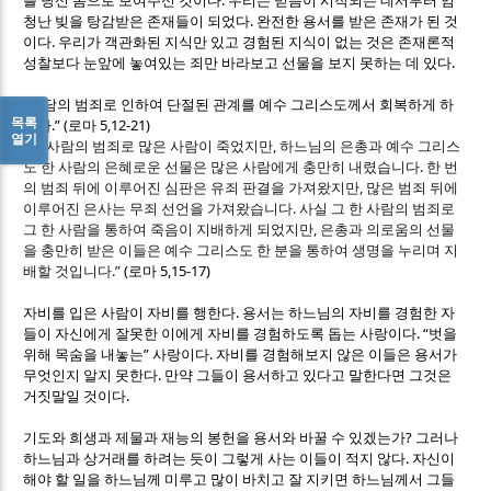
를 당신 몸으로 보여주신 것이다
우리는 믿음이 시작되는 데서부터 엄
.
청난 빚을 탕감받은 존재들이 되었다
완전한 용서를 받은 존재가 된 것
.
이다
우리가 객관화된 지식만 있고
경험된 지식이 없는 것은 존재론적
.
성찰보다 눈앞에 놓여있는 죄만 바라보고 선물을 보지 못하는 데 있다
“
아담의 범죄로 인하여 단절된 관계를 예수 그리스도께서 회복하게 하
목록
.”
(
5,12-21)
셨다
로마
열기
“
,
한 사람의 범죄로 많은 사람이 죽었지만
하느님의 은총과 예수 그리스
.
도 한 사람의 은혜로운 선물은 많은 사람에게 충만히 내렸습니다
한 번
,
의 범죄 뒤에 이루어진 심판은 유죄 판결을 가져왔지만
많은 범죄 뒤에
.
이루어진 은사는 무죄 선언을 가져왔습니다
사실 그 한 사람의 범죄로
,
그 한 사람을 통하여 죽음이 지배하게 되었지만
은총과 의로움의 선물
을 충만히 받은 이들은 예수 그리스도 한 분을 통하여 생명을 누리며 지
.”
(
5,15-17)
배할 것입니다
로마
.
자비를 입은 사람이 자비를 행한다
용서는 하느님의 자비를 경험한 자
. “
들이 자신에게 잘못한 이에게 자비를 경험하도록 돕는 사랑이다
벗을
”
.
위해 목숨을 내놓는
사랑이다
자비를 경험해보지 않은 이들은 용서가
.
무엇인지 알지 못한다
만약 그들이 용서하고 있다고 말한다면 그것은
.
거짓말일 것이다
?
기도와 희생과 제물과 재능의 봉헌을 용서와 바꿀 수 있겠는가
그러나
.
하느님과 상거래를 하려는 듯이 그렇게 사는 이들이 적지 않다
자신이
해야 할 일을 하느님께 미루고 많이 바치고 잘 지키면 하느님께서 그들