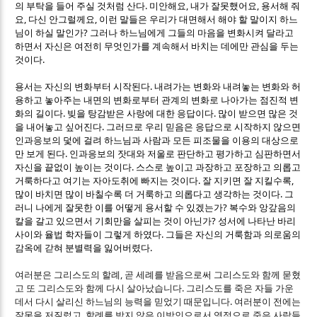
.
,
,
의 부탁을 들어 주실 것처럼 산다
미안해요
내가 잘못했어요
용서해 줘
,
,
요
다신 안그럴께요
이런 말들은 우리가 대면해서 해야 할 말이지 하느
?
님이 하실 말인가
그러나 하느님에게 그들의 마음을 변화시켜 달라고
하면서 자신은 여전히 무엇인가를 계속해서 바치는 데에만 관심을 두는
.
것이다
.
용서는 자신의 변화부터 시작된다
내려가는 변화와 내려놓는 변화와 허
용하고 놓아주는 내면의 변화로부터 관계의 변화로 나아가는 점진적 변
.
.
화의 길이다
빚을 탕감받은 사랑에 대한 응답이다
많이 받으면 많은 것
.
을 내어놓고 싶어진다
그러므로 우리 믿음은 응답으로 시작하지 않으면
인과응보의 덫에 걸려 하느님과 사람과 모든 피조물을 이용의 대상으로
.
만 보게 된다
인과응보의 잣대와 저울로 판단하고 평가하고 심판하면서
.
자신을 끝없이 높이는 것이다
스스로 높이고 과장하고 포장하고 의롭고
.
,
거룩하다고 여기는 자아도취에 빠지는 것이다
잘 지키면 잘 지킬수록
.
많이 바치면 많이 바칠수록 더 거룩하고 의롭다고 생각하는 것이다
그
?
러니 나에게 잘못한 이를 어떻게 용서할 수 있겠는가
복수와 앙갚음의
?
칼을 갈고 있으면서 기회만을 살피는 것이 아닌가
성서에 나타난 바리
.
사이와 율법 학자들이 그렇게 하였다
그들은 자신의 거룩함과 의로움의
.
감옥에 갇혀 분별력을 잃어버렸다
,
여러분은 그리스도의 할례
곧 세례를 받음으로써 그리스도와 함께 묻혔
.
고 또 그리스도와 함께 다시 살아났습니다
그리스도를 죽은 자들 가운
.
데서 다시 살리신 하느님의 능력을 믿었기 때문입니다
여러분이 전에는
,
잘못을 저질렀고
할례를 받지 않은 이방인으로서 영적으로 죽은 사람들