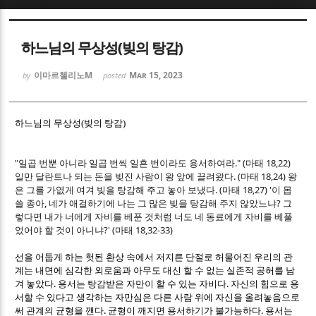
Sketchbook5, 스케치북5
Sketchbook5, 스케치북5
하느님의 무상성(빚의 탕감)
이마르첼리노M
Mar 15, 2023
by
posted
하느님의 무상성(빚의 탕감)
Sketchbook5, 스케치북5
Sketchbook5, 스케치북5
"
." (
18,22)
일곱 번뿐 아니라 일곱 번씩 일흔 번이라도 용서하여라
마태
. (
18,24)
일만 달란트나 되는 돈을 빚진 사람이 왕 앞에 끌려왔다
마태
왕
. (
18,27) '
은 그를 가엾게 여겨 빚을 탕감해 주고 놓아 보냈다
마태
이 몹
,
?
쓸 종아
네가 애걸하기에 나는 그 많은 빚을 탕감해 주지 않았느냐
그
렇다면 내가 너에게 자비를 베푼 것처럼 너도 네 동료에게 자비를 베풀
?' (
18,32-33)
었어야 할 것이 아니냐
마태
선을 어둡게 하는 헛된 환상 속에서 저지른 단절로 허물어진 우리의 관
계는 내면에 심각한 외로움과 아무도 대신 할 수 없는 실존적 공허를 남
.
.
겨 놓았다
용서는 탕감받은 자만이 할 수 있는 자비다
자신의 힘으로 용
서할 수 있다고 생각하는 자만심은 다른 사람 위에 자신을 올려놓음으로
.
.
써 관계의 균형을 깬다
균형이 깨지면 용서하기가 불가능하다
용서는