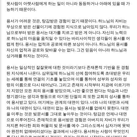
윗사람이 아랫사람에게 하는 일이 아니라 동등하거나 아래에 있을 때 가
.
능하기 때문이다
,
.
용서가 어려운 것은
탕감받은 경험이 없기 때문이다
하느님의 자비는
.
무상으로 받은 선물이기에 경험된 지식으로 남아있지 않다
우리가 하느
.
님으로부터 받은 용서는 대가를 치르고 받은 게 아니다
자신의 노력으
로 하느님의 마음을 움직일 수 있다는 바리사이적인 생각들이 용서를 어
.
.
렵게 한다
용서는 업적과 공로에 따른 보상이 아니다
하느님의 용서를
.
자신의 업적과 공로와 맞바꿀 수는 없다
그건 믿음이 아니라 하느님과
.
상거래를 하자는 것이다
용서는 일상적인 잘잘못에 대한 것이라기보다 존재론적 기반을 둔 경험
.
된 지식에서 나온다
삼위일체 하느님의 선에 참여하도록 초대받은 우리
는 세례를 통해 연결의 기초를 놓았으며 이를 통하여 성부와 성자와 성
.
령의 이름으로 다시 태어났다
그리고 존재의 시작부터 지금에 이르기까
,
지 지었던 모든 죄의 용서를 받았으며
나만 좋으면 된다는 악습과 나만
챙기겠다는 생각과 행동으로 야기된 단절의 죄 또한 교회의 성사를 통하
.
.
여 용서받고 있다
여기에는 관계의 대면이 있다
너와 나의 대면과 사제
.
.
와 나의 대면이 있다
대면이 없는 용서는 빚문서를 없애지 못한다
대면
.
을 미루는 것은 빚문서를 그대로 놓아두는 것이다
탕감은 언제나 대면
.
으로 이루어진다
존재적으로 용서받은 경험은 아버지의 자비가 우리가
저지른 허다한 죄와 허물의 빚 문서를 예수 그리스도께서 십자가에 못박
.
아 완전히 없애버리셨다는 결과에서 나온다
용서하는 사랑이 무엇인지
.