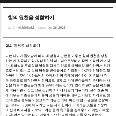
Sketchbook5, 스케치북5
Sketchbook5, 스케치북5
힘의 원천을 성찰하기
이마르첼리노M
Jan 26, 2023
by
posted
힘의 원천을 성찰하기
Sketchbook5, 스케치북5
Sketchbook5, 스케치북5
나는 나이가 들어감에 따라 내 믿음의 근본을 이루는 힘의 원천을 성찰
.
하는 데 집중하고 있다
삼위일체 하느님으로부터 시작된 신적인 에너지
가 내 의식과 무의식의 영역을 감싸고 있음을 매일매일 확인하면서 원천
으로부터 오는 그 힘의 영역을 받아들이고 신뢰하는 가운데 선택하고 결
.
단하려는 것이다
하느님의 자비와 선의 축제에 참여하는 기쁨을 내 작
은 몸짓으로 표현하면서 전적으로 내가 그 안에 받아들여진 존재라는 사
.
실을 다른 피조물들과 함께 공유하려는 것이다
일상의 관계들을 평화롭
.
게 허용하면서 살고 싶은 갈망이 거기서 나오기 때문이다
신적 현존 아
래 머무는 피조물들과 더불어 공존의 지혜를 배우고 가난한 자각으로 창
.
조 때 받은 순수를 되찾고자 하려는 것이다
이것이 힘의 원천을 성찰하
.
는 이유다
그것이 아니라면 나는 내가 힘이라고 여기는 것들을 사용하
여 신적 에너지를 가로막으려는 몸의 욕구들을 잠재우기가 어렵기 때문
.
.
이다
이것 말고는 내가 어떻게 고요한 평화 안에 머물 수 있겠는가