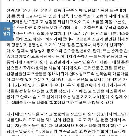
(
선과 자비와 거대한 생명의 흐름이 우주 안에 있음을 거룩한 도우미
성
)
.
령
를 통해 느낄 수 있다
인간의 탐욕이 만든 독점과 소유와 지배의 칼들
이 관계를 난도질하고 생명을 위협하고 있어도 이 흐름을 막을 수는 없
.
다
인간을 다른 피조물들보다 우위에 두려는 자아도취의 우월감 속에서
목록
열기
도 인간은 다른 피조물과 우월하거나 다르지 않다는 진리를 다른 피조물
.
들을 통해 보고 깨닫게 하시기 때문이다
성프란치스코가 발견한 형제성
.
과 평등성과 동등성이 거기에 있다
같은 근원에서 나왔기에 형제적이
.
.
다
이 형제적 평등성이 창조주의 순수를 발견하게 한다
모든 관계를 존
중하고 개별적으로 사랑하시는 아버지의 품에서는 모두가 평등하고 동
.
등하기에 사랑하기 쉽다
인간관계의 기본적인 원칙이 사람에 대한 존중
.
심으로 시작해야 한다는 사실이 여기에 있다
그러므로 인간은 훌륭한
.
선생님들인 피조물들을 통해 배워야 한다
창조주의 선하심과 아름다움
,
이 그 안에 있기 때문이며
살아있는 모든 생명을 돌보시는 아버지의 자
.
비가 거기에 있기 때문이다
우리 마음 안에 몰려왔다가 사라져가는 생
각들을 관찰할 수 있는 조용한 장소가 거기에 있고 인간은 피조물과 더
.
불어 그 안에서 숨 쉬고 살아가며 쉬는 법을 거기에서 배운다
이렇게 쉬
.
는 상태를 하느님 나라의 행복이라고 하고 해도 괜찮을 것 같다
자기 내면의 영역을 지키고 보호하는 장소인 이 쉼의 장소에서 하느님이
나를 만나러 오고 나는 하느님의 현존을 느끼고 하느님 현존 안에서 누
.
리는 자유를 선물로 받는다
성령께서 내 안에서 나와 더불어 행하고 사
.
랑하는 일을 하신다
하느님의 현존을 느끼고 현존과 더불어 어느 것에