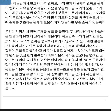
.
,
이다
하느님과의 친교가 나의 변화로
나의 변화가 관계의 변화로 관계
의 변화가 자유를 낳고 자유가 기쁨을 낳는 하느님 나라의 순환구조가
.
여기에 있다
이러한 순환구조가 아닌 것들은 모두가 이기적이고 자기중
.
심적 구조에서 발생한다
아무리 많은 기도와 희생을 바친다 해도 세 번
?
째 존재를 창조하는 관계에 도움이 되지 않는다면 무슨 소용이 있을까
.
우리는 익명의 세 번째 존재를 낳을 줄 몰랐다
두 사람 사이에서 하느님
.
을 발견하지 못한 채 살아왔기 때문이다
하느님과 나와의 관계만 중요
,
.
했지
너와 나와의 관계는 중요하게 여기지 않았다
자신이 내린 결론에
.
포위되어 자신이 만든 감옥에 갇혀버렸다
그 결과 생명의 에너지가 고
.
갈되어 우울하고 불안하고 침통한 얼굴로 살아가는 것이다
기도와 희생
과 단식을 몇십 번씩 반복한다 해도 기쁨이 사라진 얼굴에는 병색만 짙
.
어가는 것이다
자신을 내어주는 삶이 아니라 바쳐서 얻으려는 구원에만
.
.
집착하기 때문이다
우리의 구원은 받아서 누리는 행복에 달려있다
사
랑받는 기쁨에 사랑으로 응답하는 순환구조로 관계를 돌보지 않는다면
.
하느님을 만날 수 없기 때문이다
삼위일체 하느님 안에서 자신을 내어
.
주는 사랑을 배우지 않는 사람은 기쁠 수가 없다
내어주는 기쁨이 관계
.
안에 익명의 세 번째 아이를 낳게 한다
영의 현존이 세 번째 아이의 이
.
름이다