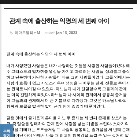
Sketchbook5, 스케치북5
Sketchbook5, 스케치북5
관계 속에 출산하는 익명의 세 번째 아이
이마르첼리노M
Jan 13, 2023
by
posted
관계 속에 출산하는 익명의 세 번째 아이
Sketchbook5, 스케치북5
Sketchbook5, 스케치북5
.
내가 사랑했던 사람들은 내가 사랑하는 것들을 사랑한 사람들이었다
예
,
수 그리스도의 발자취를 열정을 가지고 따르려는 사람들
정의롭고 솔직
.
하고 단순하며 가난한 사람들이 바로 그런 사람들이었다
그들 안에서는
,
사랑의 흐름이 쉽고 자연스러우며 생명을 내어주는 관계
선물로 주어지
.
는 관계로 나아갈 수 있었다
하느님과 내가 친밀할수록 그들과의 관계
.
는 더욱 친밀하게 되었다
하느님과 나 사이의 관계에서 공통의 즐거움
.
이 그들과의 관계에서 더 큰 기쁨으로 다가왔다
그것은 하느님 나라의
.
행복과 보물을 발견한 밭이 관계 안에 있었기 때문이었다
같은 것에서 즐거움과 흥미를 지닌 두 존재는 세 번째 존재를 창조하는
,
.
것
즉 말씀을 잉태하여 관계 안에 사랑을 낳는 기쁨을 누린다
첫아기의
탄생을 기뻐하는 부부들처럼 두 사람의 공통되는 즐거움을 세 번째 존재
목록
로 태어난 아이 안에서 나눌 때 최고의 행복감을 느낄 수 있는 것처럼 말
열기