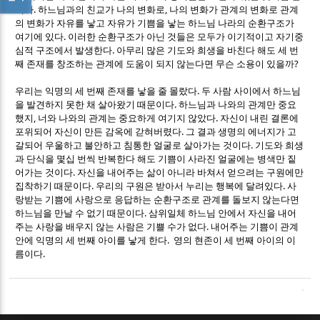
.
,
이다
하느님과의 친교가 나의 변화로
나의 변화가 관계의 변화로 관계
의 변화가 자유를 낳고 자유가 기쁨을 낳는 하느님 나라의 순환구조가
.
여기에 있다
이러한 순환구조가 아닌 것들은 모두가 이기적이고 자기중
.
심적 구조에서 발생한다
아무리 많은 기도와 희생을 바친다 해도 세 번
?
째 존재를 창조하는 관계에 도움이 되지 않는다면 무슨 소용이 있을까
.
우리는 익명의 세 번째 존재를 낳을 줄 몰랐다
두 사람 사이에서 하느님
.
을 발견하지 못한 채 살아왔기 때문이다
하느님과 나와의 관계만 중요
,
.
했지
너와 나와의 관계는 중요하게 여기지 않았다
자신이 내린 결론에
.
포위되어 자신이 만든 감옥에 갇혀버렸다
그 결과 생명의 에너지가 고
.
갈되어 우울하고 불안하고 침통한 얼굴로 살아가는 것이다
기도와 희생
과 단식을 몇십 번씩 반복한다 해도 기쁨이 사라진 얼굴에는 병색만 짙
.
어가는 것이다
자신을 내어주는 삶이 아니라 바쳐서 얻으려는 구원에만
.
.
집착하기 때문이다
우리의 구원은 받아서 누리는 행복에 달려있다
사
랑받는 기쁨에 사랑으로 응답하는 순환구조로 관계를 돌보지 않는다면
.
하느님을 만날 수 없기 때문이다
삼위일체 하느님 안에서 자신을 내어
.
주는 사랑을 배우지 않는 사람은 기쁠 수가 없다
내어주는 기쁨이 관계
.
안에 익명의 세 번째 아이를 낳게 한다
영의 현존이 세 번째 아이의 이
.
름이다