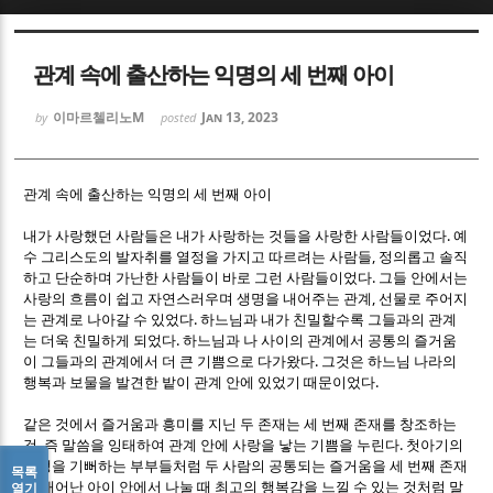
Sketchbook5, 스케치북5
Sketchbook5, 스케치북5
관계 속에 출산하는 익명의 세 번째 아이
이마르첼리노M
Jan 13, 2023
by
posted
관계 속에 출산하는 익명의 세 번째 아이
Sketchbook5, 스케치북5
Sketchbook5, 스케치북5
.
내가 사랑했던 사람들은 내가 사랑하는 것들을 사랑한 사람들이었다
예
,
수 그리스도의 발자취를 열정을 가지고 따르려는 사람들
정의롭고 솔직
.
하고 단순하며 가난한 사람들이 바로 그런 사람들이었다
그들 안에서는
,
사랑의 흐름이 쉽고 자연스러우며 생명을 내어주는 관계
선물로 주어지
.
는 관계로 나아갈 수 있었다
하느님과 내가 친밀할수록 그들과의 관계
.
는 더욱 친밀하게 되었다
하느님과 나 사이의 관계에서 공통의 즐거움
.
이 그들과의 관계에서 더 큰 기쁨으로 다가왔다
그것은 하느님 나라의
.
행복과 보물을 발견한 밭이 관계 안에 있었기 때문이었다
같은 것에서 즐거움과 흥미를 지닌 두 존재는 세 번째 존재를 창조하는
,
.
것
즉 말씀을 잉태하여 관계 안에 사랑을 낳는 기쁨을 누린다
첫아기의
탄생을 기뻐하는 부부들처럼 두 사람의 공통되는 즐거움을 세 번째 존재
목록
로 태어난 아이 안에서 나눌 때 최고의 행복감을 느낄 수 있는 것처럼 말
열기