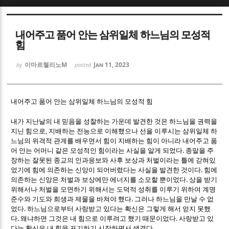
Sketchbook5, 스케치북5
Sketchbook5, 스케치북5
내어주고 품어 안는 삼위일체 하느님의 모성적
힘
이마르첼리노M
Jan 11, 2023
by
posted
Sketchbook5, 스케치북5
Sketchbook5, 스케치북5
내어주고 품어 안는 삼위일체 하느님의 모성적 힘
내가 지난날의 내 믿음을 성찰하는 가운데 발견한 것은 하느님을 권력을
지닌 힘으로, 지배하는 전능으로 이해했으나 선을 이루시는 삼위일체 하
느님의 위격적 관계를 배우면서 힘이 지배하는 힘이 아니라 내어주고 품
.
어 안는 어머니 같은 모성적인 힘이라는 사실을 알게 되었다
종말을 주
장하는 잘못된 종교의 인과응보와 사후 보상과 처벌이라는 틀에 갇혀있
.
었기에 힘에 의존하는 신앙이 되어버렸다는 사실을 발견한 것이다
힘에
.
의존하는 신앙은 처벌과 보상에만 에너지를 소모할 뿐이었다
상을 받기
위해서나 처벌을 모면하기 위해서는 도덕적 성취를 이루기 위하여 계명
.
준수와 기도와 희생과 제물을 바쳐야 했다
그러나 하느님을 만날 수 없
.
었다
하느님으로부터 사랑받고 있다는 확신은 그렇게 해서 얻지 못했
.
.
다
왜냐하면 그것은 내 힘으로 이루려고 했기 때문이었다
사랑받고 있
.
다는 확신은 내 힘을 포기하기 시작하면서 생겼다