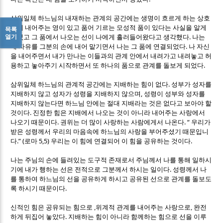
삼위일체 하느님의 내재하는 관계의 공간에는 생명이 흐르게 하는 상호
간에 내어주는 영이 있고 품어 기르는 모성적 품이 있다는 사실을 알게
목록
.
열기
되었고 그 품에서 나오는 선이 나에게 흘러들어왔다고 생각했다
나는
.
내 자유를 그분의 손에 내어 맡기면서 나는 그 품에 연결되었다
나 자신
을 내어주면서 내가 만나는 이들과의 관계 안에서 내려가고 내려놓고 허
.
용하고 놓아주기 시작하면서 또 하나의 품으로 관계를 돌보게 되었다
.
삼위일체 하느님의 관계적 공간에는 지배하는 힘이 없다
성부가 성자를
,
지배하지 않고 성자가 성령을 지배하지 않으며
성령이 성부와 성자를
지배하지 않는다면 하느님 안에는 절대 지배라는 것은 없다고 보아야 할
.
것이다
진정한 힘은 지배에서 나오는 것이 아니라 내어주는 사랑에서
.
. “
나오기 때문이다
권위는 더 많이 사랑하는 사람에게서 나온다
우리가
받은 성령께서 우리의 마음속에 하느님의 사랑을 부어주셨기 때문입니
.” (
5,5)
.
다
로마
우리는 이 힘에 연결되어 이 힘을 공유하는 것이다
나는 주님의 손에 들려있는 도구적 존재로서 주님께서 나를 통해 일하시
.
기에 내가 행하는 선은 전적으로 그분께서 하시는 일이다
성령께서 나
를 통하여 하느님의 선을 공유하게 하시고 공유된 선으로 관계를 돌보도
.
록 하시기 때문이다
신적인 힘은 공유되는 힘으로 ,위계적 관계를 내어주는 사랑으로, 완전
.
하게 뒤집어 놓았다
지배하는 힘이 아니라 함께하는 힘으로 선을 이루