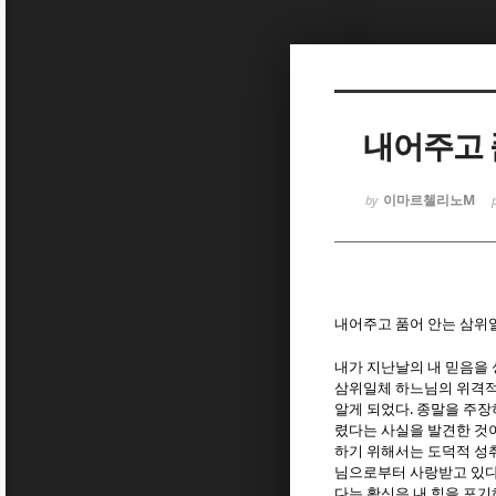
Sketchbook
Sketchbook
내어주고 
이마르첼리노M
by
Sketchbook
Sketchbook
내어주고 품어 안는 삼위
내가 지난날의 내 믿음을
삼위일체 하느님의 위격적
.
알게 되었다
종말을 주장
렸다는 사실을 발견한 것
하기 위해서는 도덕적 성
님으로부터 사랑받고 있다
다는 확신은 내 힘을 포