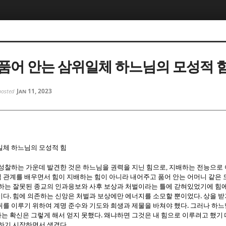
5, 스케치북5
5, 스케치북5
품어 안는 삼위일체 하느님의 모성적 
Jan 11, 2023
posted
5, 스케치북5
5, 스케치북5
일체 하느님의 모성적 힘
 성찰하는 가운데 발견한 것은 하느님을 권력을 지닌 힘으로, 지배하는 전능으로
 관계를 배우면서 힘이 지배하는 힘이 아니라 내어주고 품어 안는 어머니 같은
하는 잘못된 종교의 인과응보와 사후 보상과 처벌이라는 틀에 갇혀있었기에 힘
.
.
이다
힘에 의존하는 신앙은 처벌과 보상에만 에너지를 소모할 뿐이었다
상을 받
.
취를 이루기 위하여 계명 준수와 기도와 희생과 제물을 바쳐야 했다
그러나 하느
.
는 확신은 그렇게 해서 얻지 못했다
왜냐하면 그것은 내 힘으로 이루려고 했기
.
기하기 시작하면서 생겼다