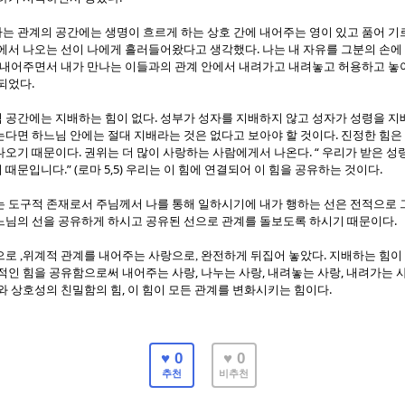
는 관계의 공간에는 생명이 흐르게 하는 상호 간에 내어주는 영이 있고 품어 기
.
품에서 나오는 선이 나에게 흘러들어왔다고 생각했다
나는 내 자유를 그분의 손에
 내어주면서 내가 만나는 이들과의 관계 안에서 내려가고 내려놓고 허용하고 놓
.
 되었다
.
 공간에는 지배하는 힘이 없다
성부가 성자를 지배하지 않고 성자가 성령을 지
.
는다면 하느님 안에는 절대 지배라는 것은 없다고 보아야 할 것이다
진정한 힘은
.
. “
나오기 때문이다
권위는 더 많이 사랑하는 사람에게서 나온다
우리가 받은 성
.” (
5,5)
.
기 때문입니다
로마
우리는 이 힘에 연결되어 이 힘을 공유하는 것이다
는 도구적 존재로서 주님께서 나를 통해 일하시기에 내가 행하는 선은 전적으로
.
느님의 선을 공유하게 하시고 공유된 선으로 관계를 돌보도록 하시기 때문이다
.
으로 ,위계적 관계를 내어주는 사랑으로, 완전하게 뒤집어 놓았다
지배하는 힘이
,
,
,
적인 힘을 공유함으로써 내어주는 사랑
나누는 사랑
내려놓는 사랑
내려가는 
,
.
와 상호성의 친밀함의 힘
이 힘이 모든 관계를 변화시키는 힘이다
♥ 0
♥ 0
추천
비추천