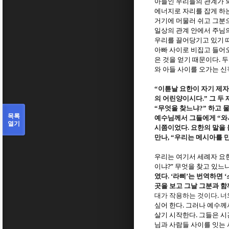
아들인 우리들의 관계가 
에너지로 자리를 잡게 하
거기에 머물러 쉬고 그분
일상의 관계 안에서 주님
우리를 끌어당기고 있기
아빠 사이로 비집고 들어
.
은 것을 얻기 때문이다
두
와 아들 사이를 오가는 
“
이튿날 요한이 자기 제자
의 어린양이시다
.”
그 두
“
무엇을 찾느냐
?”
하고 
목록
예수님께서 그들에게
“
와
열기
시쯤이었다
.
요한의 말을 
만나
, “
우리는 메시아를 
우리는 여기서 세례자 요
?”
이냐
무엇을 찾고 있느
였다
. ‘
라삐
’
는 번역하면
‘
곳을 보고 그날 그분과 함
.
대가 작용하는 것이다
너
.
싶어 한다
그러나 예수께
.
살기 시작한다
그들은 시
님과 사람들 사이를 잇는