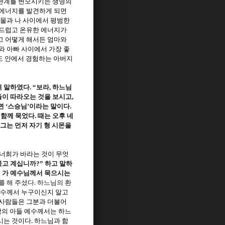
 관계를 변모시키는 생명의
 에너지를 발견하게 되면
물과 나 사이에서 평범한
드럽고 온유한 에너지가
고 어떻게 해서든 엄마와
와 아빠 사이에서 가장 좋
도 안에서 경험하는 아버지
며 말하였다
. “
보라
,
하느님
이 따라오는 것을 보시고
,
면
‘
스승님
’
이라는 말이다
.
 함께 묵었다
.
때는 오후 네
그는 먼저 자기 형 시몬을
너희가 바라는 것이 무엇
묵고 계십니까
?”
하고 말하
 가 예수님께서 묵으시는
.
를 해 주셨다
하느님의 환
예수께서 누구이신지 알고
 사람들은 그분과 더불어
의 아들 예수께서는 하느
.
시는 것이다
하느님과 함