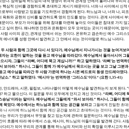
.
되었다
삼위일체 하느님의 내적 생명이 위격적 관계성 안에서 흘러나와 우리의
.
는 핵심적 신비를 경험하도록 초대하고 계시기 때문이다
너와 나 사이에서 신적
.
,
,
으로부터 사랑받고 있음을 기도하면서 경험하게 된다
하느님과 나
너와 나
피조
.
의 육화와 공현의 신비를 발견하도록 영의 인도를 받는 것이다
관계 사이에서 부
.
 때문이다
부모가 아이들을 위해 침대를 마련해 놓아도 아이들은 침대로 가지 않
.
,
오고 싶어 한다
왜냐하면 안전과 온화함이 모두 모여있는 곳이기 때문이며
엄마
,
.
 사람 사이의 공간
관계성 안에서 쉬는 것이다
온유하고 겸손하신 예수 그리스
.
신적 에너지를 성령 안에서 발견하고 그 안에서 쉬는 것이야말로 하느님 나라다
 두 사람과 함께 그곳에 다시 서 있다가
,
예수님께서 지나가시는 것을 눈여겨보
 제자는 요한이 말하는 것을 듣고 예수님을 따라갔다
.
예수님께서 돌아서시어 그들
물으시자
,
그들이
“
라삐
,
어디에 묵고 계십니까
?”
하고 말하였다
. ‘
라삐
’
는 번역하
서 보아라
.”
하시니
,
그들이 함께 가 예수님께서 묵으시는 곳을 보고 그날 그분과
듣고 예수님을 따라간 두 사람 가운데 하나는 시몬 베드로의 동생 안드레아였다
.
만났소
.”
하고 말하였다
. ‘
메시아
’
는 번역하면
‘
그리스도
’
이다
.“ (
요한
1,35-41)
,
,
,
,
. “
한
안드레아
시몬
필립보
나타나엘이 어떻게 예수님을 발견하는지 보게 된다
?
.
.
냐
하고 물으신다
이 질문을 우리 모두에게 던지고 계신 것이다
“
라삐
,
어디에 
스승님
’
이라는 말이다
.
예수님께서 그들에게
“
와서 보아라
.”
하시니
,
그들이 함께
께 묵었다
.
예수께서는 하느님과 함께 있는 공간을 보라고
그들에게 친밀한 초대
.
와 나 사이에 하느님께서 함께 계신 공간을 보라고 초대하시는 것이다
우리는 
.
서는 우리가 인생에서 무엇을 찾고 있는지에 관하여 질문하신다
예수님을 만난
,
,
.
간이 흐름에 따라 예수께서 스승
메시아
하느님의 아들이심을 발견해 간다
사람
 사다리가 되어 우리의 관계를 통해 하느님의 자비와 선의 확장을 이루시고자 하