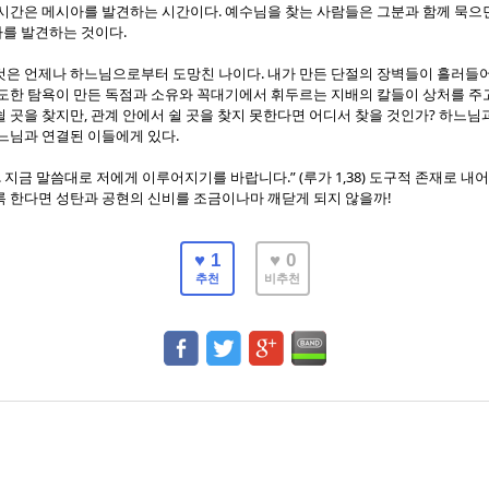
.
 시간은 메시아를 발견하는 시간이다
예수님을 찾는 사람들은 그분과 함께 묵으
.
가를 발견하는 것이다
.
것은 언제나 하느님으로부터 도망친 나이다
내가 만든 단절의 장벽들이 흘러들어
도한 탐욕이 만든 독점과 소유와 꼭대기에서 휘두르는 지배의 칼들이 상처를 주고
,
?
쉴 곳을 찾지만
관계 안에서 쉴 곳을 찾지 못한다면 어디서 찾을 것인가
하느님과
.
하느님과 연결된 이들에게 있다
.
.” (
1,38)
지금 말씀대로 저에게 이루어지기를 바랍니다
루가
도구적 존재로 내어
!
록 한다면 성탄과 공현의 신비를 조금이나마 깨닫게 되지 않을까
♥ 1
♥ 0
추천
비추천