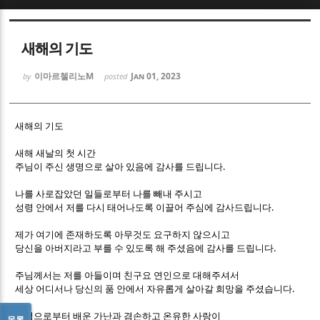
Sketchbook5, 스케치북5
Sketchbook5, 스케치북5
새해의 기도
이마르첼리노M
Jan 01, 2023
by
posted
새해의 기도
Sketchbook5, 스케치북5
Sketchbook5, 스케치북5
새해 새날의 첫 시간
.
주님이 주신 생명으로 살아 있음에 감사를 드립니다
나를 사로잡았던 일들로부터 나를 빼내 주시고
.
성령 안에서 저를 다시 태어나도록 이끌어 주심에 감사드립니다
제가 여기에 존재하도록 아무것도 요구하지 않으시고
.
당신을 아버지라고 부를 수 있도록 해 주셨음에 감사를 드립니다
주님께서는 저를 아들이며 친구요 연인으로 대해주셔서
.
세상 어디서나 당신의 품 안에서 자유롭게 살아갈 희망을 주셨습니다
주님으로부터 배운 가난과 겸손하고 온유한 사랑이
목록