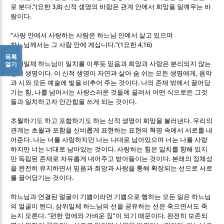
.”(
3,8)
로 분다
요한
신적 생명의 바람은 관계 안에서 희망을 일깨우는 바
.
람이다
“
사랑 안에서 사랑하는 사람은 하느님 안에서 살고 있으며
.”(1
4,16)
하느님께서는 그 사람 안에 계십니다
요한
목록
삼위일체 하느님이 일치를 이루듯 믿음과 희망과 사랑은 분리되지 않는
열기
.
,
신적 생명이다
이 신적 생명이 자연과 살아 숨 쉬는 모든 생명에게
음악
.
과 시와 모든 예술에 빛을 비추어 주는 것이다
나의 존재 밖에서 끌어당
,
기는 힘
나를 넘어서는 사랑스러운 것들에 끌려서 어떤 식으로든 그것
.
들과 일치하고자 안간힘을 쓰게 되는 것이다
.
초월하기도 하고 포함하기도 하는 신적 생명이 희망을 불러낸다
우리의
관계는 초월과 포함을 신비롭게 표현하는 표현의 혁명 속에서 서로를 내
.
어준다
나는 너를 사랑하지만 나는 나대로 남아있으며 너는 나를 사랑
.
하지만 너는 너대로 남아있는 것이다
사랑하는 힘은 일치를 향해 있지
.
만 독립된 존재로 자유롭게 내어주고 받아들이는 것이다
본래의 정체성
을 완전히 유지하면서 믿음과 희망과 사랑을 통해 확장되는 선으로 서로
.
를 끌어당기는 것이다
하느님과 연결된 얼굴이 기쁨이라면 기쁨으로 행하는 모든 일은 하느님
.
의 얼굴이 된다
삼위일체 하느님의 선을 공유하는 선은 죽으면서도 죽
. “
”
.
는지 모른다
편한 멍에와 가벼운 짐
이 되기 때문이다
완전히 보존되