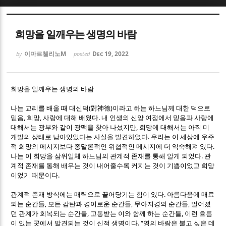
Sketchbook5, 스케치북5
Sketchbook5, 스케치북5
희망을 일깨우는 생명의 바람
이마르첼리노M
Dec 19, 2022
by
posted
희망을 일깨우는 생명의 바람
Sketchbook5, 스케치북5
Sketchbook5, 스케치북5
(
)
나는 교리를 배울 때 대신덕
對神德
이라고 하는 하느님께 대한 덕으로
,
,
.
믿음
희망
사랑에 대해 배웠다
내 인생의 신앙 여정에서 믿음과 사랑에
,
대해서는 광부와 같이 광맥을 찾아 나섰지만
희망에 대해서는 아직 미
.
개발의 상태로 남아있었다는 사실을 발견하였다
우리는 이 세상에 우주
.
적 희망의 메시지보다 종말론적인 위협적인 메시지에 더 익숙해져 있다
.
나는 이 희망을 삼위일체 하느님의 관계적 존재를 통해 알게 되었다
관
계적 존재를 통해 배우는 것이 내어줄수록 커지는 것이 기쁨이었고 희망
.
이었기 때문이다
.
관계적 존재 방식에는 매력으로 끌어당기는 힘이 있다
아름다움에 매료
,
,
,
되는 순간들
모든 감탄과 경이로운 순간들
무아지경의 순간들
멀어졌
,
,
던 관계가 회복되는 순간들
고통받는 이와 함께 하는 순간들
이런 흐름
. “
이 있는 곳에서 발견되는 것이 신적 생명이다
영의 바람은 불고 싶은 데