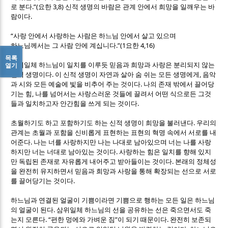
.”(
3,8)
로 분다
요한
신적 생명의 바람은 관계 안에서 희망을 일깨우는 바
.
람이다
“
사랑 안에서 사랑하는 사람은 하느님 안에서 살고 있으며
.”(1
4,16)
하느님께서는 그 사람 안에 계십니다
요한
목록
삼위일체 하느님이 일치를 이루듯 믿음과 희망과 사랑은 분리되지 않는
열기
.
,
신적 생명이다
이 신적 생명이 자연과 살아 숨 쉬는 모든 생명에게
음악
.
과 시와 모든 예술에 빛을 비추어 주는 것이다
나의 존재 밖에서 끌어당
,
기는 힘
나를 넘어서는 사랑스러운 것들에 끌려서 어떤 식으로든 그것
.
들과 일치하고자 안간힘을 쓰게 되는 것이다
.
초월하기도 하고 포함하기도 하는 신적 생명이 희망을 불러낸다
우리의
관계는 초월과 포함을 신비롭게 표현하는 표현의 혁명 속에서 서로를 내
.
어준다
나는 너를 사랑하지만 나는 나대로 남아있으며 너는 나를 사랑
.
하지만 너는 너대로 남아있는 것이다
사랑하는 힘은 일치를 향해 있지
.
만 독립된 존재로 자유롭게 내어주고 받아들이는 것이다
본래의 정체성
을 완전히 유지하면서 믿음과 희망과 사랑을 통해 확장되는 선으로 서로
.
를 끌어당기는 것이다
하느님과 연결된 얼굴이 기쁨이라면 기쁨으로 행하는 모든 일은 하느님
.
의 얼굴이 된다
삼위일체 하느님의 선을 공유하는 선은 죽으면서도 죽
. “
”
.
는지 모른다
편한 멍에와 가벼운 짐
이 되기 때문이다
완전히 보존되