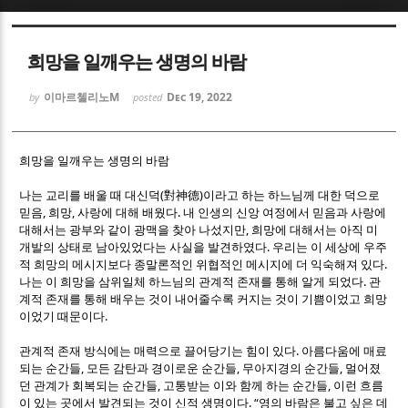
Sketchbook5, 스케치북5
Sketchbook5, 스케치북5
희망을 일깨우는 생명의 바람
이마르첼리노M
Dec 19, 2022
by
posted
희망을 일깨우는 생명의 바람
Sketchbook5, 스케치북5
Sketchbook5, 스케치북5
(
)
나는 교리를 배울 때 대신덕
對神德
이라고 하는 하느님께 대한 덕으로
,
,
.
믿음
희망
사랑에 대해 배웠다
내 인생의 신앙 여정에서 믿음과 사랑에
,
대해서는 광부와 같이 광맥을 찾아 나섰지만
희망에 대해서는 아직 미
.
개발의 상태로 남아있었다는 사실을 발견하였다
우리는 이 세상에 우주
.
적 희망의 메시지보다 종말론적인 위협적인 메시지에 더 익숙해져 있다
.
나는 이 희망을 삼위일체 하느님의 관계적 존재를 통해 알게 되었다
관
계적 존재를 통해 배우는 것이 내어줄수록 커지는 것이 기쁨이었고 희망
.
이었기 때문이다
.
관계적 존재 방식에는 매력으로 끌어당기는 힘이 있다
아름다움에 매료
,
,
,
되는 순간들
모든 감탄과 경이로운 순간들
무아지경의 순간들
멀어졌
,
,
던 관계가 회복되는 순간들
고통받는 이와 함께 하는 순간들
이런 흐름
. “
이 있는 곳에서 발견되는 것이 신적 생명이다
영의 바람은 불고 싶은 데