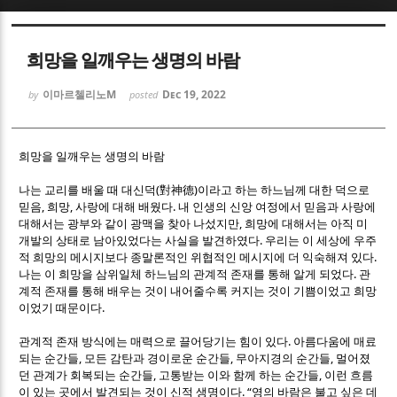
Sketchbook5, 스케치북5
Sketchbook5, 스케치북5
희망을 일깨우는 생명의 바람
이마르첼리노M
Dec 19, 2022
by
posted
희망을 일깨우는 생명의 바람
Sketchbook5, 스케치북5
Sketchbook5, 스케치북5
(
)
나는 교리를 배울 때 대신덕
對神德
이라고 하는 하느님께 대한 덕으로
,
,
.
믿음
희망
사랑에 대해 배웠다
내 인생의 신앙 여정에서 믿음과 사랑에
,
대해서는 광부와 같이 광맥을 찾아 나섰지만
희망에 대해서는 아직 미
.
개발의 상태로 남아있었다는 사실을 발견하였다
우리는 이 세상에 우주
.
적 희망의 메시지보다 종말론적인 위협적인 메시지에 더 익숙해져 있다
.
나는 이 희망을 삼위일체 하느님의 관계적 존재를 통해 알게 되었다
관
계적 존재를 통해 배우는 것이 내어줄수록 커지는 것이 기쁨이었고 희망
.
이었기 때문이다
.
관계적 존재 방식에는 매력으로 끌어당기는 힘이 있다
아름다움에 매료
,
,
,
되는 순간들
모든 감탄과 경이로운 순간들
무아지경의 순간들
멀어졌
,
,
던 관계가 회복되는 순간들
고통받는 이와 함께 하는 순간들
이런 흐름
. “
이 있는 곳에서 발견되는 것이 신적 생명이다
영의 바람은 불고 싶은 데