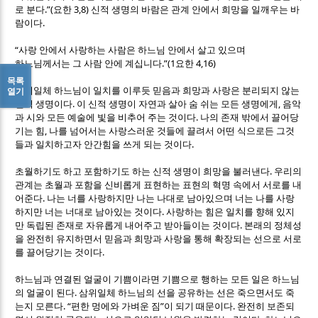
.”(
3,8)
로 분다
요한
신적 생명의 바람은 관계 안에서 희망을 일깨우는 바
.
람이다
“
사랑 안에서 사랑하는 사람은 하느님 안에서 살고 있으며
.”(1
4,16)
하느님께서는 그 사람 안에 계십니다
요한
목록
삼위일체 하느님이 일치를 이루듯 믿음과 희망과 사랑은 분리되지 않는
열기
.
,
신적 생명이다
이 신적 생명이 자연과 살아 숨 쉬는 모든 생명에게
음악
.
과 시와 모든 예술에 빛을 비추어 주는 것이다
나의 존재 밖에서 끌어당
,
기는 힘
나를 넘어서는 사랑스러운 것들에 끌려서 어떤 식으로든 그것
.
들과 일치하고자 안간힘을 쓰게 되는 것이다
.
초월하기도 하고 포함하기도 하는 신적 생명이 희망을 불러낸다
우리의
관계는 초월과 포함을 신비롭게 표현하는 표현의 혁명 속에서 서로를 내
.
어준다
나는 너를 사랑하지만 나는 나대로 남아있으며 너는 나를 사랑
.
하지만 너는 너대로 남아있는 것이다
사랑하는 힘은 일치를 향해 있지
.
만 독립된 존재로 자유롭게 내어주고 받아들이는 것이다
본래의 정체성
을 완전히 유지하면서 믿음과 희망과 사랑을 통해 확장되는 선으로 서로
.
를 끌어당기는 것이다
하느님과 연결된 얼굴이 기쁨이라면 기쁨으로 행하는 모든 일은 하느님
.
의 얼굴이 된다
삼위일체 하느님의 선을 공유하는 선은 죽으면서도 죽
. “
”
.
는지 모른다
편한 멍에와 가벼운 짐
이 되기 때문이다
완전히 보존되