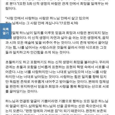
.”(
3,8)
로 분다
요한
신적 생명의 바람은 관계 안에서 희망을 일깨우는 바
.
람이다
“
사랑 안에서 사랑하는 사람은 하느님 안에서 살고 있으며
.”(1
4,16)
하느님께서는 그 사람 안에 계십니다
요한
목록
삼위일체 하느님이 일치를 이루듯 믿음과 희망과 사랑은 분리되지 않는
열기
.
,
신적 생명이다
이 신적 생명이 자연과 살아 숨 쉬는 모든 생명에게
음악
.
과 시와 모든 예술에 빛을 비추어 주는 것이다
나의 존재 밖에서 끌어당
,
기는 힘
나를 넘어서는 사랑스러운 것들에 끌려서 어떤 식으로든 그것
.
들과 일치하고자 안간힘을 쓰게 되는 것이다
.
초월하기도 하고 포함하기도 하는 신적 생명이 희망을 불러낸다
우리의
관계는 초월과 포함을 신비롭게 표현하는 표현의 혁명 속에서 서로를 내
.
어준다
나는 너를 사랑하지만 나는 나대로 남아있으며 너는 나를 사랑
.
하지만 너는 너대로 남아있는 것이다
사랑하는 힘은 일치를 향해 있지
.
만 독립된 존재로 자유롭게 내어주고 받아들이는 것이다
본래의 정체성
을 완전히 유지하면서 믿음과 희망과 사랑을 통해 확장되는 선으로 서로
.
를 끌어당기는 것이다
하느님과 연결된 얼굴이 기쁨이라면 기쁨으로 행하는 모든 일은 하느님
.
의 얼굴이 된다
삼위일체 하느님의 선을 공유하는 선은 죽으면서도 죽
. “
”
.
는지 모른다
편한 멍에와 가벼운 짐
이 되기 때문이다
완전히 보존되