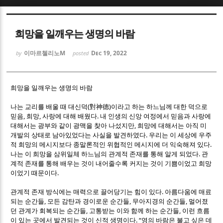
Sketchbook5, 스케치북5
Sketchbook5, 스케치북5
희망을 일깨우는 생명의 바람
이마르첼리노M
Dec 19, 2022
by
posted
희망을 일깨우는 생명의 바람
Sketchbook5, 스케치북5
Sketchbook5, 스케치북5
(
)
나는 교리를 배울 때 대신덕
對神德
이라고 하는 하느님께 대한 덕으로
,
,
.
믿음
희망
사랑에 대해 배웠다
내 인생의 신앙 여정에서 믿음과 사랑에
,
대해서는 광부와 같이 광맥을 찾아 나섰지만
희망에 대해서는 아직 미
.
개발의 상태로 남아있었다는 사실을 발견하였다
우리는 이 세상에 우주
.
적 희망의 메시지보다 종말론적인 위협적인 메시지에 더 익숙해져 있다
.
나는 이 희망을 삼위일체 하느님의 관계적 존재를 통해 알게 되었다
관
계적 존재를 통해 배우는 것이 내어줄수록 커지는 것이 기쁨이었고 희망
.
이었기 때문이다
.
관계적 존재 방식에는 매력으로 끌어당기는 힘이 있다
아름다움에 매료
,
,
,
되는 순간들
모든 감탄과 경이로운 순간들
무아지경의 순간들
멀어졌
,
,
던 관계가 회복되는 순간들
고통받는 이와 함께 하는 순간들
이런 흐름
. “
이 있는 곳에서 발견되는 것이 신적 생명이다
영의 바람은 불고 싶은 데