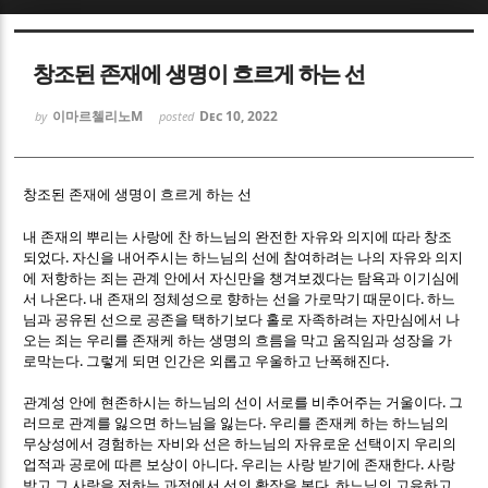
Sketchbook5, 스케치북5
Sketchbook5, 스케치북5
창조된 존재에 생명이 흐르게 하는 선
이마르첼리노M
Dec 10, 2022
by
posted
창조된 존재에 생명이 흐르게 하는 선
Sketchbook5, 스케치북5
Sketchbook5, 스케치북5
내 존재의 뿌리는 사랑에 찬 하느님의 완전한 자유와 의지에 따라 창조
.
되었다
자신을 내어주시는 하느님의 선에 참여하려는 나의 자유와 의지
에 저항하는 죄는 관계 안에서 자신만을 챙겨보겠다는 탐욕과 이기심에
.
.
서 나온다
내 존재의 정체성으로 향하는 선을 가로막기 때문이다
하느
님과 공유된 선으로 공존을 택하기보다 홀로 자족하려는 자만심에서 나
오는 죄는 우리를 존재케 하는 생명의 흐름을 막고 움직임과 성장을 가
.
.
로막는다
그렇게 되면 인간은 외롭고 우울하고 난폭해진다
.
관계성 안에 현존하시는 하느님의 선이 서로를 비추어주는 거울이다
그
.
러므로 관계를 잃으면 하느님을 잃는다
우리를 존재케 하는 하느님의
무상성에서 경험하는 자비와 선은 하느님의 자유로운 선택이지 우리의
.
.
업적과 공로에 따른 보상이 아니다
우리는 사랑 받기에 존재한다
사랑
.
받고 그 사랑을 전하는 과정에서 선의 확장을 본다
하느님의 고유하고