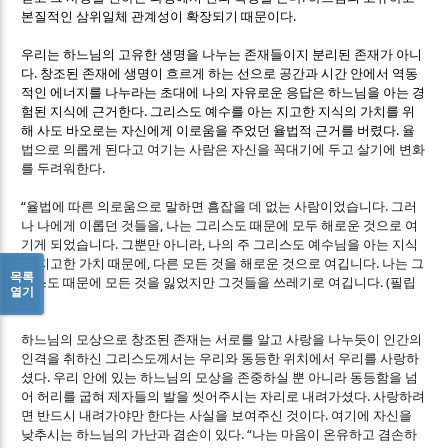
.
본질적인 삼위일체 관계성이 확장되기 때문이다
우리는 하느님의 고유한 생명을 나누는 존재들이지 분리된 존재가 아니
.
다
창조된 존재에 생명이 흐르게 하는 선으로 공간과 시간 안에서 역동
적인 에너지를 나누라는 초대에 나의 자유로운 응답은 하느님을 아는 경
.
험된 지식에 근거한다
그리스도 예수를 아는 지고한 지식의 가치를 위
.
해 사도 바오로는 자신에게 이로움을 주었던 율법적 근거를 버렸다
율
법으로 의롭게 된다고 여기는 사람은 자신을 꼭대기에 두고 살기에 변화
.
를 두려워한다
“
.
율법에 따른 의로움으로 말하면 흠잡을 데 없는 사람이었습니다
그러
,
나 나에게 이롭던 것들을
나는 그리스도 때문에 모두 해로운 것으로 여
.
,
기게 되었습니다
그뿐만 아니라
나의 주 그리스도 예수님을 아는 지식
,
.
의 지고한 가치 때문에
다른 모든 것을 해로운 것으로 여깁니다
나는 그
목록
. (
리스도 때문에 모든 것을 잃었지만 그것들을 쓰레기로 여깁니다
필립
열기
3,7)
하느님의 모상으로 창조된 존재는 서로를 알고 사랑을 나누듯이 인간의
인격을 취하신 그리스도께서는 우리와 동등한 위치에서 우리를 사랑하
.
셨다
우리 안에 있는 하느님의 모상을 존중하실 뿐 아니라 동등함을 넘
.
어 허리를 굽혀 제자들의 발을 씻어주시는 자리로 내려가셨다
사랑하려
.
면 반드시 내려가야만 한다는 사실을 보여주신 것이다
여기에 자신을
. “
낮추시는 하느님의 가난과 겸손이 있다
나는 마음이 온유하고 겸손하