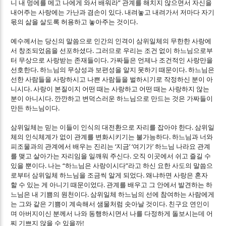
”
니 내 멍에를 메고 나에게 와서 배워라
관계를 해치지 않으면서 자신을
.
내어주는 사랑에는 가난과 겸손이 있다
내려놓고 내려가서 저마다 자기
.
몫의 삶을 살도록 허용하고 놓아주는 것이다
예수께서는 당신의 말씀으로 인간의 인격이 삼위일체의 무한한 사랑에
.
서 창조되었음을 선포하셨다
그러므로 우리는 조건 없이 하느님으로부
.
터 무상으로 사랑받는 존재들이다
가짜들은 언제나 조건적인 사랑만을
.
.
선호한다
하느님의 무상성과 보편성을 알지 못하기 때문이다
하느님은
선한 사람들을 사랑하시고 나쁜 사람들을 벌하시기로 작정하신 분이 아
.
니시다
사랑이 본질이지 어떤 때는 사랑하고 어떤 때는 사랑하지 않는
.
분이 아니시다
깐깐하고 변덕스러운 하느님으로 만드는 것은 가짜들이
.
만든 하느님이다
.
삼위일체는 믿는 이들이 인식의 대전환으로 자리를 잡아야 한다
삼위일
.
체의 인식체계가 없이 관계를 변화시키기는 불가능하다
하느님과 너와
‘
’ ‘
’
피조물과의 관계에서 배우는 진리는
지금
여기가
하느님 나라요 관계
.
를 맺고 살아가는 자리임을 일깨워 주신다
오직 이곳에서 쉬고 즐길 수
.
“
”
있을 뿐이다
나는
하느님은 사랑이시다
라고 하신 요한 사도의 말씀으
.
로부터 삼위일체 하느님을 조금씩 알게 되었다
왜냐하면 사랑은 혼자
.
할 수 있는 게 아니기 때문이었다
관계를 배우고 그 안에서 발견하는 하
.
느님은 내 기쁨의 원천이다
삼위일체 하느님의 선에 참여하는 사람에게
.
는 그와 같은 기쁨이 계속해서 샘물처럼 솟아날 것이다
친구요 연인이
며 아버지이신 분께서 나와 동행하시면서 나를 다정하게 돌보시는데 어
!
찌 기쁘지 않을 수 있을까