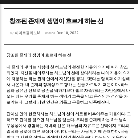
Sketchbook5, 스케치북5
Sketchbook5, 스케치북5
창조된 존재에 생명이 흐르게 하는 선
이마르첼리노M
Dec 10, 2022
by
posted
창조된 존재에 생명이 흐르게 하는 선
Sketchbook5, 스케치북5
Sketchbook5, 스케치북5
내 존재의 뿌리는 사랑에 찬 하느님의 완전한 자유와 의지에 따라 창조
.
되었다
자신을 내어주시는 하느님의 선에 참여하려는 나의 자유와 의지
에 저항하는 죄는 관계 안에서 자신만을 챙겨보겠다는 탐욕과 이기심에
.
.
서 나온다
내 존재의 정체성으로 향하는 선을 가로막기 때문이다
하느
님과 공유된 선으로 공존을 택하기보다 홀로 자족하려는 자만심에서 나
오는 죄는 우리를 존재케 하는 생명의 흐름을 막고 움직임과 성장을 가
.
.
로막는다
그렇게 되면 인간은 외롭고 우울하고 난폭해진다
.
관계성 안에 현존하시는 하느님의 선이 서로를 비추어주는 거울이다
그
.
러므로 관계를 잃으면 하느님을 잃는다
우리를 존재케 하는 하느님의
무상성에서 경험하는 자비와 선은 하느님의 자유로운 선택이지 우리의
.
.
업적과 공로에 따른 보상이 아니다
우리는 사랑 받기에 존재한다
사랑
.
받고 그 사랑을 전하는 과정에서 선의 확장을 본다
하느님의 고유하고