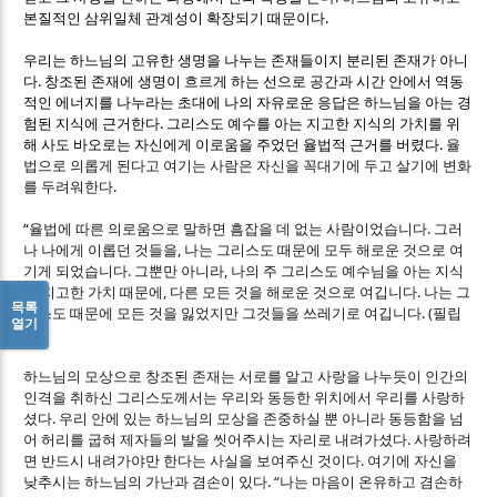
.
본질적인 삼위일체 관계성이 확장되기 때문이다
우리는 하느님의 고유한 생명을 나누는 존재들이지 분리된 존재가 아니
.
다
창조된 존재에 생명이 흐르게 하는 선으로 공간과 시간 안에서 역동
적인 에너지를 나누라는 초대에 나의 자유로운 응답은 하느님을 아는 경
.
험된 지식에 근거한다
그리스도 예수를 아는 지고한 지식의 가치를 위
.
해 사도 바오로는 자신에게 이로움을 주었던 율법적 근거를 버렸다
율
법으로 의롭게 된다고 여기는 사람은 자신을 꼭대기에 두고 살기에 변화
.
를 두려워한다
“
.
율법에 따른 의로움으로 말하면 흠잡을 데 없는 사람이었습니다
그러
,
나 나에게 이롭던 것들을
나는 그리스도 때문에 모두 해로운 것으로 여
.
,
기게 되었습니다
그뿐만 아니라
나의 주 그리스도 예수님을 아는 지식
,
.
의 지고한 가치 때문에
다른 모든 것을 해로운 것으로 여깁니다
나는 그
목록
. (
리스도 때문에 모든 것을 잃었지만 그것들을 쓰레기로 여깁니다
필립
열기
3,7)
하느님의 모상으로 창조된 존재는 서로를 알고 사랑을 나누듯이 인간의
인격을 취하신 그리스도께서는 우리와 동등한 위치에서 우리를 사랑하
.
셨다
우리 안에 있는 하느님의 모상을 존중하실 뿐 아니라 동등함을 넘
.
어 허리를 굽혀 제자들의 발을 씻어주시는 자리로 내려가셨다
사랑하려
.
면 반드시 내려가야만 한다는 사실을 보여주신 것이다
여기에 자신을
. “
낮추시는 하느님의 가난과 겸손이 있다
나는 마음이 온유하고 겸손하