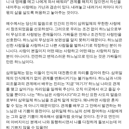
”
니 내 멍에를 메고 나에게 와서 배워라
관계를 해치지 않으면서 자신을
.
내어주는 사랑에는 가난과 겸손이 있다
내려놓고 내려가서 저마다 자기
.
몫의 삶을 살도록 허용하고 놓아주는 것이다
예수께서는 당신의 말씀으로 인간의 인격이 삼위일체의 무한한 사랑에
.
서 창조되었음을 선포하셨다
그러므로 우리는 조건 없이 하느님으로부
.
터 무상으로 사랑받는 존재들이다
가짜들은 언제나 조건적인 사랑만을
.
.
선호한다
하느님의 무상성과 보편성을 알지 못하기 때문이다
하느님은
선한 사람들을 사랑하시고 나쁜 사람들을 벌하시기로 작정하신 분이 아
.
니시다
사랑이 본질이지 어떤 때는 사랑하고 어떤 때는 사랑하지 않는
.
분이 아니시다
깐깐하고 변덕스러운 하느님으로 만드는 것은 가짜들이
.
만든 하느님이다
.
삼위일체는 믿는 이들이 인식의 대전환으로 자리를 잡아야 한다
삼위일
.
체의 인식체계가 없이 관계를 변화시키기는 불가능하다
하느님과 너와
‘
’ ‘
’
피조물과의 관계에서 배우는 진리는
지금
여기가
하느님 나라요 관계
.
를 맺고 살아가는 자리임을 일깨워 주신다
오직 이곳에서 쉬고 즐길 수
.
“
”
있을 뿐이다
나는
하느님은 사랑이시다
라고 하신 요한 사도의 말씀으
.
로부터 삼위일체 하느님을 조금씩 알게 되었다
왜냐하면 사랑은 혼자
.
할 수 있는 게 아니기 때문이었다
관계를 배우고 그 안에서 발견하는 하
.
느님은 내 기쁨의 원천이다
삼위일체 하느님의 선에 참여하는 사람에게
.
는 그와 같은 기쁨이 계속해서 샘물처럼 솟아날 것이다
친구요 연인이
며 아버지이신 분께서 나와 동행하시면서 나를 다정하게 돌보시는데 어
!
찌 기쁘지 않을 수 있을까