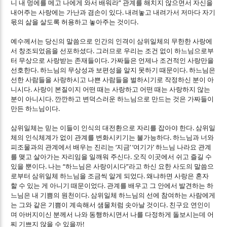
”
니 내 멍에를 메고 나에게 와서 배워라
관계를 해치지 않으면서 자신을
.
내어주는 사랑에는 가난과 겸손이 있다
내려놓고 내려가서 저마다 자기
.
몫의 삶을 살도록 허용하고 놓아주는 것이다
예수께서는 당신의 말씀으로 인간의 인격이 삼위일체의 무한한 사랑에
.
서 창조되었음을 선포하셨다
그러므로 우리는 조건 없이 하느님으로부
.
터 무상으로 사랑받는 존재들이다
가짜들은 언제나 조건적인 사랑만을
.
.
선호한다
하느님의 무상성과 보편성을 알지 못하기 때문이다
하느님은
선한 사람들을 사랑하시고 나쁜 사람들을 벌하시기로 작정하신 분이 아
.
니시다
사랑이 본질이지 어떤 때는 사랑하고 어떤 때는 사랑하지 않는
.
분이 아니시다
깐깐하고 변덕스러운 하느님으로 만드는 것은 가짜들이
.
만든 하느님이다
.
삼위일체는 믿는 이들이 인식의 대전환으로 자리를 잡아야 한다
삼위일
.
체의 인식체계가 없이 관계를 변화시키기는 불가능하다
하느님과 너와
‘
’ ‘
’
피조물과의 관계에서 배우는 진리는
지금
여기가
하느님 나라요 관계
.
를 맺고 살아가는 자리임을 일깨워 주신다
오직 이곳에서 쉬고 즐길 수
.
“
”
있을 뿐이다
나는
하느님은 사랑이시다
라고 하신 요한 사도의 말씀으
.
로부터 삼위일체 하느님을 조금씩 알게 되었다
왜냐하면 사랑은 혼자
.
할 수 있는 게 아니기 때문이었다
관계를 배우고 그 안에서 발견하는 하
.
느님은 내 기쁨의 원천이다
삼위일체 하느님의 선에 참여하는 사람에게
.
는 그와 같은 기쁨이 계속해서 샘물처럼 솟아날 것이다
친구요 연인이
며 아버지이신 분께서 나와 동행하시면서 나를 다정하게 돌보시는데 어
!
찌 기쁘지 않을 수 있을까