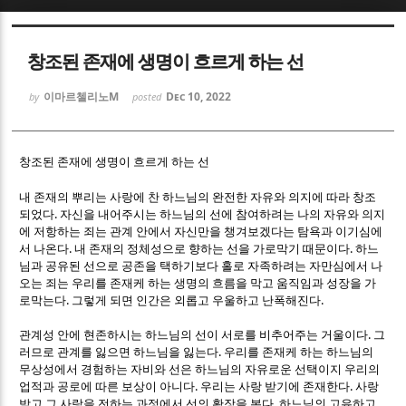
Sketchbook5, 스케치북5
Sketchbook5, 스케치북5
창조된 존재에 생명이 흐르게 하는 선
이마르첼리노M
Dec 10, 2022
by
posted
창조된 존재에 생명이 흐르게 하는 선
Sketchbook5, 스케치북5
Sketchbook5, 스케치북5
내 존재의 뿌리는 사랑에 찬 하느님의 완전한 자유와 의지에 따라 창조
.
되었다
자신을 내어주시는 하느님의 선에 참여하려는 나의 자유와 의지
에 저항하는 죄는 관계 안에서 자신만을 챙겨보겠다는 탐욕과 이기심에
.
.
서 나온다
내 존재의 정체성으로 향하는 선을 가로막기 때문이다
하느
님과 공유된 선으로 공존을 택하기보다 홀로 자족하려는 자만심에서 나
오는 죄는 우리를 존재케 하는 생명의 흐름을 막고 움직임과 성장을 가
.
.
로막는다
그렇게 되면 인간은 외롭고 우울하고 난폭해진다
.
관계성 안에 현존하시는 하느님의 선이 서로를 비추어주는 거울이다
그
.
러므로 관계를 잃으면 하느님을 잃는다
우리를 존재케 하는 하느님의
무상성에서 경험하는 자비와 선은 하느님의 자유로운 선택이지 우리의
.
.
업적과 공로에 따른 보상이 아니다
우리는 사랑 받기에 존재한다
사랑
.
받고 그 사랑을 전하는 과정에서 선의 확장을 본다
하느님의 고유하고