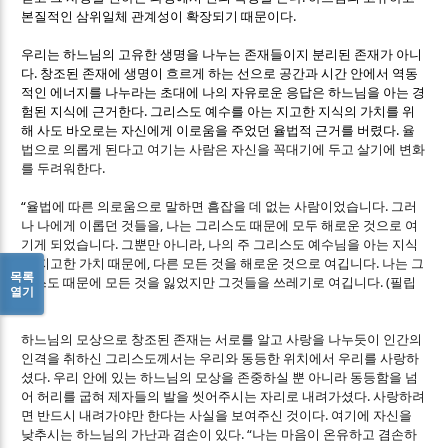
.
본질적인 삼위일체 관계성이 확장되기 때문이다
우리는 하느님의 고유한 생명을 나누는 존재들이지 분리된 존재가 아니
.
다
창조된 존재에 생명이 흐르게 하는 선으로 공간과 시간 안에서 역동
적인 에너지를 나누라는 초대에 나의 자유로운 응답은 하느님을 아는 경
.
험된 지식에 근거한다
그리스도 예수를 아는 지고한 지식의 가치를 위
.
해 사도 바오로는 자신에게 이로움을 주었던 율법적 근거를 버렸다
율
법으로 의롭게 된다고 여기는 사람은 자신을 꼭대기에 두고 살기에 변화
.
를 두려워한다
“
.
율법에 따른 의로움으로 말하면 흠잡을 데 없는 사람이었습니다
그러
,
나 나에게 이롭던 것들을
나는 그리스도 때문에 모두 해로운 것으로 여
.
,
기게 되었습니다
그뿐만 아니라
나의 주 그리스도 예수님을 아는 지식
,
.
의 지고한 가치 때문에
다른 모든 것을 해로운 것으로 여깁니다
나는 그
목록
. (
리스도 때문에 모든 것을 잃었지만 그것들을 쓰레기로 여깁니다
필립
열기
3,7)
하느님의 모상으로 창조된 존재는 서로를 알고 사랑을 나누듯이 인간의
인격을 취하신 그리스도께서는 우리와 동등한 위치에서 우리를 사랑하
.
셨다
우리 안에 있는 하느님의 모상을 존중하실 뿐 아니라 동등함을 넘
.
어 허리를 굽혀 제자들의 발을 씻어주시는 자리로 내려가셨다
사랑하려
.
면 반드시 내려가야만 한다는 사실을 보여주신 것이다
여기에 자신을
. “
낮추시는 하느님의 가난과 겸손이 있다
나는 마음이 온유하고 겸손하