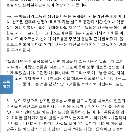
.
본질적인 삼위일체 관계성이 확장되기 때문이다
우리는 하느님의 고유한 생명을 나누는 존재들이지 분리된 존재가 아니
.
다
창조된 존재에 생명이 흐르게 하는 선으로 공간과 시간 안에서 역동
적인 에너지를 나누라는 초대에 나의 자유로운 응답은 하느님을 아는 경
.
험된 지식에 근거한다
그리스도 예수를 아는 지고한 지식의 가치를 위
.
해 사도 바오로는 자신에게 이로움을 주었던 율법적 근거를 버렸다
율
법으로 의롭게 된다고 여기는 사람은 자신을 꼭대기에 두고 살기에 변화
.
를 두려워한다
“
.
율법에 따른 의로움으로 말하면 흠잡을 데 없는 사람이었습니다
그러
,
나 나에게 이롭던 것들을
나는 그리스도 때문에 모두 해로운 것으로 여
.
,
기게 되었습니다
그뿐만 아니라
나의 주 그리스도 예수님을 아는 지식
,
.
의 지고한 가치 때문에
다른 모든 것을 해로운 것으로 여깁니다
나는 그
목록
. (
리스도 때문에 모든 것을 잃었지만 그것들을 쓰레기로 여깁니다
필립
열기
3,7)
하느님의 모상으로 창조된 존재는 서로를 알고 사랑을 나누듯이 인간의
인격을 취하신 그리스도께서는 우리와 동등한 위치에서 우리를 사랑하
.
셨다
우리 안에 있는 하느님의 모상을 존중하실 뿐 아니라 동등함을 넘
.
어 허리를 굽혀 제자들의 발을 씻어주시는 자리로 내려가셨다
사랑하려
.
면 반드시 내려가야만 한다는 사실을 보여주신 것이다
여기에 자신을
. “
낮추시는 하느님의 가난과 겸손이 있다
나는 마음이 온유하고 겸손하