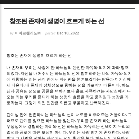
Sketchbook5, 스케치북5
Sketchbook5, 스케치북5
창조된 존재에 생명이 흐르게 하는 선
이마르첼리노M
Dec 10, 2022
by
posted
창조된 존재에 생명이 흐르게 하는 선
Sketchbook5, 스케치북5
Sketchbook5, 스케치북5
내 존재의 뿌리는 사랑에 찬 하느님의 완전한 자유와 의지에 따라 창조
.
되었다
자신을 내어주시는 하느님의 선에 참여하려는 나의 자유와 의지
에 저항하는 죄는 관계 안에서 자신만을 챙겨보겠다는 탐욕과 이기심에
.
.
서 나온다
내 존재의 정체성으로 향하는 선을 가로막기 때문이다
하느
님과 공유된 선으로 공존을 택하기보다 홀로 자족하려는 자만심에서 나
오는 죄는 우리를 존재케 하는 생명의 흐름을 막고 움직임과 성장을 가
.
.
로막는다
그렇게 되면 인간은 외롭고 우울하고 난폭해진다
.
관계성 안에 현존하시는 하느님의 선이 서로를 비추어주는 거울이다
그
.
러므로 관계를 잃으면 하느님을 잃는다
우리를 존재케 하는 하느님의
무상성에서 경험하는 자비와 선은 하느님의 자유로운 선택이지 우리의
.
.
업적과 공로에 따른 보상이 아니다
우리는 사랑 받기에 존재한다
사랑
.
받고 그 사랑을 전하는 과정에서 선의 확장을 본다
하느님의 고유하고