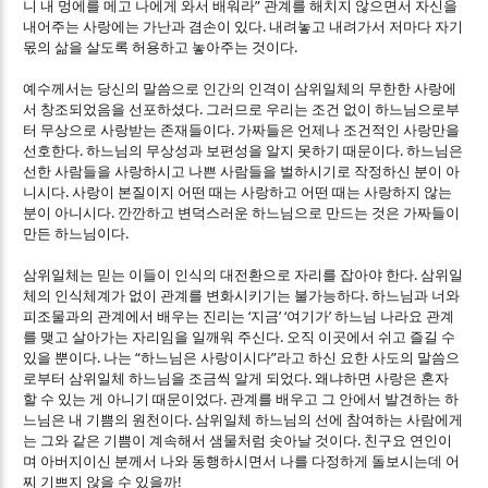
”
니 내 멍에를 메고 나에게 와서 배워라
관계를 해치지 않으면서 자신을
.
내어주는 사랑에는 가난과 겸손이 있다
내려놓고 내려가서 저마다 자기
.
몫의 삶을 살도록 허용하고 놓아주는 것이다
예수께서는 당신의 말씀으로 인간의 인격이 삼위일체의 무한한 사랑에
.
서 창조되었음을 선포하셨다
그러므로 우리는 조건 없이 하느님으로부
.
터 무상으로 사랑받는 존재들이다
가짜들은 언제나 조건적인 사랑만을
.
.
선호한다
하느님의 무상성과 보편성을 알지 못하기 때문이다
하느님은
선한 사람들을 사랑하시고 나쁜 사람들을 벌하시기로 작정하신 분이 아
.
니시다
사랑이 본질이지 어떤 때는 사랑하고 어떤 때는 사랑하지 않는
.
분이 아니시다
깐깐하고 변덕스러운 하느님으로 만드는 것은 가짜들이
.
만든 하느님이다
.
삼위일체는 믿는 이들이 인식의 대전환으로 자리를 잡아야 한다
삼위일
.
체의 인식체계가 없이 관계를 변화시키기는 불가능하다
하느님과 너와
‘
’ ‘
’
피조물과의 관계에서 배우는 진리는
지금
여기가
하느님 나라요 관계
.
를 맺고 살아가는 자리임을 일깨워 주신다
오직 이곳에서 쉬고 즐길 수
.
“
”
있을 뿐이다
나는
하느님은 사랑이시다
라고 하신 요한 사도의 말씀으
.
로부터 삼위일체 하느님을 조금씩 알게 되었다
왜냐하면 사랑은 혼자
.
할 수 있는 게 아니기 때문이었다
관계를 배우고 그 안에서 발견하는 하
.
느님은 내 기쁨의 원천이다
삼위일체 하느님의 선에 참여하는 사람에게
.
는 그와 같은 기쁨이 계속해서 샘물처럼 솟아날 것이다
친구요 연인이
며 아버지이신 분께서 나와 동행하시면서 나를 다정하게 돌보시는데 어
!
찌 기쁘지 않을 수 있을까