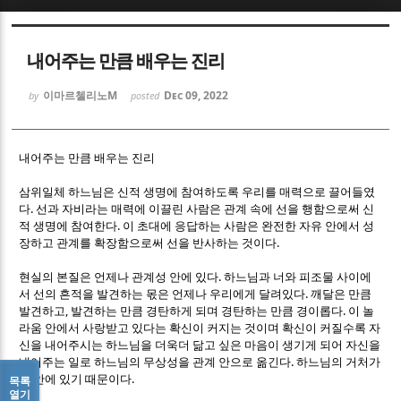
Sketchbook5, 스케치북5
Sketchbook5, 스케치북5
내어주는 만큼 배우는 진리
이마르첼리노M
Dec 09, 2022
by
posted
내어주는 만큼 배우는 진리
Sketchbook5, 스케치북5
Sketchbook5, 스케치북5
삼위일체 하느님은 신적 생명에 참여하도록 우리를 매력으로 끌어들였
.
다
선과 자비라는 매력에 이끌린 사람은 관계 속에 선을 행함으로써 신
.
적 생명에 참여한다
이 초대에 응답하는 사람은 완전한 자유 안에서 성
.
장하고 관계를 확장함으로써 선을 반사하는 것이다
.
현실의 본질은 언제나 관계성 안에 있다
하느님과 너와 피조물 사이에
.
서 선의 흔적을 발견하는 몫은 언제나 우리에게 달려있다
깨달은 만큼
,
.
발견하고
발견하는 만큼 경탄하게 되며 경탄하는 만큼 경이롭다
이 놀
라움 안에서 사랑받고 있다는 확신이 커지는 것이며 확신이 커질수록 자
신을 내어주시는 하느님을 더욱더 닮고 싶은 마음이 생기게 되어 자신을
.
내어주는 일로 하느님의 무상성을 관계 안으로 옮긴다
하느님의 거처가
.
그 안에 있기 때문이다
목록
열기