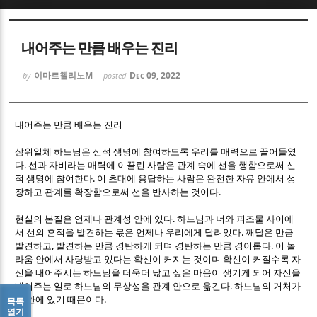
Sketchbook5, 스케치북5
Sketchbook5, 스케치북5
내어주는 만큼 배우는 진리
이마르첼리노M
Dec 09, 2022
by
posted
내어주는 만큼 배우는 진리
Sketchbook5, 스케치북5
Sketchbook5, 스케치북5
삼위일체 하느님은 신적 생명에 참여하도록 우리를 매력으로 끌어들였
.
다
선과 자비라는 매력에 이끌린 사람은 관계 속에 선을 행함으로써 신
.
적 생명에 참여한다
이 초대에 응답하는 사람은 완전한 자유 안에서 성
.
장하고 관계를 확장함으로써 선을 반사하는 것이다
.
현실의 본질은 언제나 관계성 안에 있다
하느님과 너와 피조물 사이에
.
서 선의 흔적을 발견하는 몫은 언제나 우리에게 달려있다
깨달은 만큼
,
.
발견하고
발견하는 만큼 경탄하게 되며 경탄하는 만큼 경이롭다
이 놀
라움 안에서 사랑받고 있다는 확신이 커지는 것이며 확신이 커질수록 자
신을 내어주시는 하느님을 더욱더 닮고 싶은 마음이 생기게 되어 자신을
.
내어주는 일로 하느님의 무상성을 관계 안으로 옮긴다
하느님의 거처가
.
그 안에 있기 때문이다
목록
열기