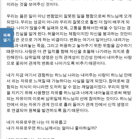
.
이라는 것을 보여주신 것이다
우리는 옳은 일이 아닌 변함없이 잘못된 일을 행함으로써 하느님께 오게
.
되었다
우리는 성공이 아니라 우리의 잘못으로 훨씬 더 많이 배우게 되
.
,
었다
나이가 많을수록 실패와 모욕
고통을 통해서만 배울 수 있다는 경
.
험된 진실을 알게 된다
허물어지는 체험이지만 자신을 붕괴하는 것만이
목록
.
.
더 깊은 곳으로 가게 하는 비결이다
변화는 여기서 일어난다
내려가는
열기
,
죽음과 내려놓는 죽음
그리고 허용하고 놓아주기 위한 위험을 감수하기
.
때문이다
사랑은 더 큰 일치를 향해 자신을 초월해 나가려는 의지로 충
.
만해진다
삼위일체 생명은 신적 관계성이 인간성 안에서 내어주는 사랑
.
으로 꽃피어 관계적 변화로 나아가도록 비추기 때문이다
내가 지금 여기서 경험하는 하느님 나라는 내어주는 사랑이 하느님 안에
.
서 쉬는 자유로 느껴질 때 가능하다는 사실을 알게 되었다
참여로써 경
.
험되는 지식이 아니라면 도저히 알 수 없는 깨달음이었다
우리의 영역
을 지키기 위해 사용했던 자유를 하느님과 너에게 내어놓음으로써 해방
.
되는 자유이며 이로써 삼위일체 하느님의 선에 참여하는 것이다
하느님
안에서 쉬는 자유가 관계 안으로 흘러 들어가 관계 안에서 신적 생명으
.
로 연결되어 원복을 발견하도록 돕기 때문이다
네가 자유로우면 나는 더 자유롭고
?
내가 자유로우면 하느님께서는 얼마나 좋아하실까