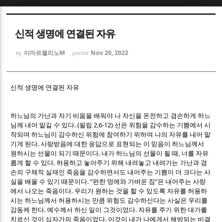
Sketchbook5, 스케치북5
Sketchbook5, 스케치북5
신적 생명에 연결된 자유
이마르첼리노M
Nov 20, 2022
by
posted
신적 생명에 연결된 자유
Sketchbook5, 스케치북5
Sketchbook5, 스케치북5
하느님의 가난과 자기 비움을 배워야 나 자신을 온전하고 겸손하게 하느
. (
2,6-12)
님께 내어 맡길 수 있다
필립
선은 위험을 감수하는 기쁨에서 시
작되며 하느님이 감수하신 위험에 참여하기 위하여 나의 자유를 내어 맡
.
기게 된다
사랑받음에 대한 응답으로 표현되는 이 믿음이 하느님께서
.
,
원하시는 선물이 되기 때문이다
내가 하느님의 선물이 될 때
너를 자유
.
롭게 할 수 있다
허용하고 놓아주기 위해 내려놓고 내려가는 가난과 겸
손의 구체적 실재인 죽음을 감수하면서도 내어주는 기쁨이 더 크다는 사
. “
”
실을 배울 수 있기 때문이다
편한 멍에와 가벼운 짐
은 내어주는 사랑
.
에서 나오는 죽음이다
우리가 원하는 것을 할 수 있도록 자유를 허용하
시는 하느님께서 허용하시는 만큼 위험도 감수하신다는 사실은 우리를
.
.
감동케 한다
예수께서 하신 일이 그것이었다
자유를 주기 위한 대가를
.
치르신 것이 십자가의 죽음이었다
이것이 내가 나에게서 해방되는 비결