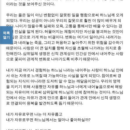
.
이라는 것을 보여주신 것이다
우리는 옳은 일이 아닌 변함없이 잘못된 일을 행함으로써 하느님께 오게
.
되었다
우리는 성공이 아니라 우리의 잘못으로 훨씬 더 많이 배우게 되
.
,
었다
나이가 많을수록 실패와 모욕
고통을 통해서만 배울 수 있다는 경
.
험된 진실을 알게 된다
허물어지는 체험이지만 자신을 붕괴하는 것만이
목록
.
.
더 깊은 곳으로 가게 하는 비결이다
변화는 여기서 일어난다
내려가는
열기
,
죽음과 내려놓는 죽음
그리고 허용하고 놓아주기 위한 위험을 감수하기
.
때문이다
사랑은 더 큰 일치를 향해 자신을 초월해 나가려는 의지로 충
.
만해진다
삼위일체 생명은 신적 관계성이 인간성 안에서 내어주는 사랑
.
으로 꽃피어 관계적 변화로 나아가도록 비추기 때문이다
내가 지금 여기서 경험하는 하느님 나라는 내어주는 사랑이 하느님 안에
.
서 쉬는 자유로 느껴질 때 가능하다는 사실을 알게 되었다
참여로써 경
.
험되는 지식이 아니라면 도저히 알 수 없는 깨달음이었다
우리의 영역
을 지키기 위해 사용했던 자유를 하느님과 너에게 내어놓음으로써 해방
.
되는 자유이며 이로써 삼위일체 하느님의 선에 참여하는 것이다
하느님
안에서 쉬는 자유가 관계 안으로 흘러 들어가 관계 안에서 신적 생명으
.
로 연결되어 원복을 발견하도록 돕기 때문이다
네가 자유로우면 나는 더 자유롭고
?
내가 자유로우면 하느님께서는 얼마나 좋아하실까