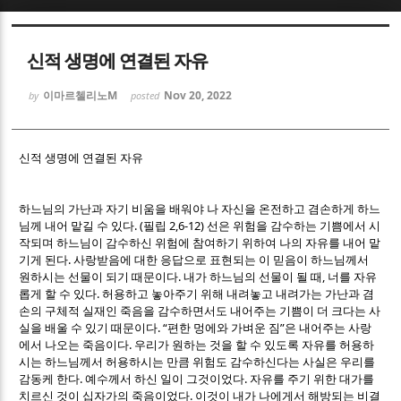
Sketchbook5, 스케치북5
Sketchbook5, 스케치북5
신적 생명에 연결된 자유
이마르첼리노M
Nov 20, 2022
by
posted
신적 생명에 연결된 자유
Sketchbook5, 스케치북5
Sketchbook5, 스케치북5
하느님의 가난과 자기 비움을 배워야 나 자신을 온전하고 겸손하게 하느
. (
2,6-12)
님께 내어 맡길 수 있다
필립
선은 위험을 감수하는 기쁨에서 시
작되며 하느님이 감수하신 위험에 참여하기 위하여 나의 자유를 내어 맡
.
기게 된다
사랑받음에 대한 응답으로 표현되는 이 믿음이 하느님께서
.
,
원하시는 선물이 되기 때문이다
내가 하느님의 선물이 될 때
너를 자유
.
롭게 할 수 있다
허용하고 놓아주기 위해 내려놓고 내려가는 가난과 겸
손의 구체적 실재인 죽음을 감수하면서도 내어주는 기쁨이 더 크다는 사
. “
”
실을 배울 수 있기 때문이다
편한 멍에와 가벼운 짐
은 내어주는 사랑
.
에서 나오는 죽음이다
우리가 원하는 것을 할 수 있도록 자유를 허용하
시는 하느님께서 허용하시는 만큼 위험도 감수하신다는 사실은 우리를
.
.
감동케 한다
예수께서 하신 일이 그것이었다
자유를 주기 위한 대가를
.
치르신 것이 십자가의 죽음이었다
이것이 내가 나에게서 해방되는 비결