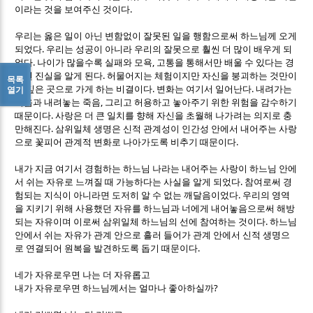
.
이라는 것을 보여주신 것이다
우리는 옳은 일이 아닌 변함없이 잘못된 일을 행함으로써 하느님께 오게
.
되었다
우리는 성공이 아니라 우리의 잘못으로 훨씬 더 많이 배우게 되
.
,
었다
나이가 많을수록 실패와 모욕
고통을 통해서만 배울 수 있다는 경
.
험된 진실을 알게 된다
허물어지는 체험이지만 자신을 붕괴하는 것만이
목록
.
.
더 깊은 곳으로 가게 하는 비결이다
변화는 여기서 일어난다
내려가는
열기
,
죽음과 내려놓는 죽음
그리고 허용하고 놓아주기 위한 위험을 감수하기
.
때문이다
사랑은 더 큰 일치를 향해 자신을 초월해 나가려는 의지로 충
.
만해진다
삼위일체 생명은 신적 관계성이 인간성 안에서 내어주는 사랑
.
으로 꽃피어 관계적 변화로 나아가도록 비추기 때문이다
내가 지금 여기서 경험하는 하느님 나라는 내어주는 사랑이 하느님 안에
.
서 쉬는 자유로 느껴질 때 가능하다는 사실을 알게 되었다
참여로써 경
.
험되는 지식이 아니라면 도저히 알 수 없는 깨달음이었다
우리의 영역
을 지키기 위해 사용했던 자유를 하느님과 너에게 내어놓음으로써 해방
.
되는 자유이며 이로써 삼위일체 하느님의 선에 참여하는 것이다
하느님
안에서 쉬는 자유가 관계 안으로 흘러 들어가 관계 안에서 신적 생명으
.
로 연결되어 원복을 발견하도록 돕기 때문이다
네가 자유로우면 나는 더 자유롭고
?
내가 자유로우면 하느님께서는 얼마나 좋아하실까