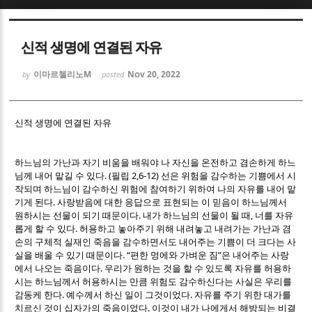
Sketchbook5, 스케치북5
Sketchbook5, 스케치북5
신적 생명에 연결된 자유
이마르첼리노M
Nov 20, 2022
by
posted
신적 생명에 연결된 자유
Sketchbook5, 스케치북5
Sketchbook5, 스케치북5
하느님의 가난과 자기 비움을 배워야 나 자신을 온전하고 겸손하게 하느
. (
2,6-12)
님께 내어 맡길 수 있다
필립
선은 위험을 감수하는 기쁨에서 시
작되며 하느님이 감수하신 위험에 참여하기 위하여 나의 자유를 내어 맡
.
기게 된다
사랑받음에 대한 응답으로 표현되는 이 믿음이 하느님께서
.
,
원하시는 선물이 되기 때문이다
내가 하느님의 선물이 될 때
너를 자유
.
롭게 할 수 있다
허용하고 놓아주기 위해 내려놓고 내려가는 가난과 겸
손의 구체적 실재인 죽음을 감수하면서도 내어주는 기쁨이 더 크다는 사
. “
”
실을 배울 수 있기 때문이다
편한 멍에와 가벼운 짐
은 내어주는 사랑
.
에서 나오는 죽음이다
우리가 원하는 것을 할 수 있도록 자유를 허용하
시는 하느님께서 허용하시는 만큼 위험도 감수하신다는 사실은 우리를
.
.
감동케 한다
예수께서 하신 일이 그것이었다
자유를 주기 위한 대가를
.
치르신 것이 십자가의 죽음이었다
이것이 내가 나에게서 해방되는 비결