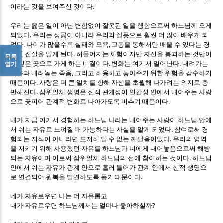
.
이라는 것을 보여주신 것이다
우리는 옳은 일이 아닌 변함없이 잘못된 일을 행함으로써 하느님께 오게
.
되었다
우리는 성공이 아니라 우리의 잘못으로 훨씬 더 많이 배우게 되
.
,
었다
나이가 많을수록 실패와 모욕
고통을 통해서만 배울 수 있다는 경
.
험된 진실을 알게 된다
허물어지는 체험이지만 자신을 붕괴하는 것만이
목록
.
.
더 깊은 곳으로 가게 하는 비결이다
변화는 여기서 일어난다
내려가는
열기
,
죽음과 내려놓는 죽음
그리고 허용하고 놓아주기 위한 위험을 감수하기
.
때문이다
사랑은 더 큰 일치를 향해 자신을 초월해 나가려는 의지로 충
.
만해진다
삼위일체 생명은 신적 관계성이 인간성 안에서 내어주는 사랑
.
으로 꽃피어 관계적 변화로 나아가도록 비추기 때문이다
내가 지금 여기서 경험하는 하느님 나라는 내어주는 사랑이 하느님 안에
.
서 쉬는 자유로 느껴질 때 가능하다는 사실을 알게 되었다
참여로써 경
.
험되는 지식이 아니라면 도저히 알 수 없는 깨달음이었다
우리의 영역
을 지키기 위해 사용했던 자유를 하느님과 너에게 내어놓음으로써 해방
.
되는 자유이며 이로써 삼위일체 하느님의 선에 참여하는 것이다
하느님
안에서 쉬는 자유가 관계 안으로 흘러 들어가 관계 안에서 신적 생명으
.
로 연결되어 원복을 발견하도록 돕기 때문이다
네가 자유로우면 나는 더 자유롭고
?
내가 자유로우면 하느님께서는 얼마나 좋아하실까