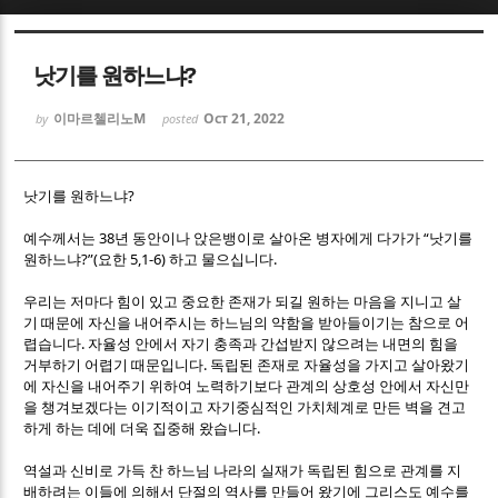
Sketchbook5, 스케치북5
Sketchbook5, 스케치북5
낫기를 원하느냐?
이마르첼리노M
Oct 21, 2022
by
posted
?
낫기를 원하느냐
Sketchbook5, 스케치북5
Sketchbook5, 스케치북5
38
“
예수께서는
년 동안이나 앉은뱅이로 살아온 병자에게 다가가
낫기를
?”(
5,1-6)
.
원하느냐
요한
하고 물으십니다
우리는 저마다 힘이 있고 중요한 존재가 되길 원하는 마음을 지니고 살
기 때문에 자신을 내어주시는 하느님의 약함을 받아들이기는 참으로 어
.
렵습니다
자율성 안에서 자기 충족과 간섭받지 않으려는 내면의 힘을
.
거부하기 어렵기 때문입니다
독립된 존재로 자율성을 가지고 살아왔기
에 자신을 내어주기 위하여 노력하기보다 관계의 상호성 안에서 자신만
을 챙겨보겠다는 이기적이고 자기중심적인 가치체계로 만든 벽을 견고
.
하게 하는 데에 더욱 집중해 왔습니다
역설과 신비로 가득 찬 하느님 나라의 실재가 독립된 힘으로 관계를 지
배하려는 이들에 의해서 단절의 역사를 만들어 왔기에 그리스도 예수를