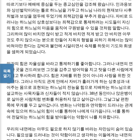
.
따르기보다 예배에 중심을 두는 종교심만을 강조해 왔습니다
인과응보
와 상선벌악이라는 틀로 하느님을 가두고 하느님 나라의 현재보다 사후
.
처벌과 보상을 염두에 두었기에 죄책감만을 부추겨 왔습니다
자비로 드
러나는 하느님의 상호성보다는 죄책감으로 통제하려는 시도들이 자신
.
의 힘으로 하느님의 마음을 움직여 구원받을 수 있을 것처럼 말합니다
그리하여 많이 바치면 많이 받고 적게 바치면 적게 받고 안 바치면 아무
것도 주지 않으시는 분으로 만들어 지옥의 형벌을 피하기 위해서는 많이
바쳐야만 한다는 강박과 불안에 시달리면서 숙제를 하듯이 기도와 희생
.
을 셈하게 되었습니다
.
인간의 힘은 자율성을 바라고 통제하기를 좋아합니다
그러나 내면의 연
약한 곳을 건드려보면 그것을 감추고 방어막을 치고 탓을 다른 사람에게
목록
.
돌리고 투사하려 합니다
힘은 지배를 위한 것이 아니라 사랑을 위한 것
열기
.
입니다
그러나 아직도 관계 안에서 자비가 흘러가게 하는 상호성과 내
어주는 몸으로 표현되는 하느님의 전능을 힘으로 지배하는 하느님으로
. 38
설교하는 사목자들과 신자들이 적지 않습니다
년 동안이나 앉은뱅이
.
로 살아온 사람처럼 변화를 허용하지 않고 살아갑니다
그날그날 편한
.
쪽에 무게를 두고 살아갑니다
변화는 나약함과 연약함이 드러나는 관계
.
속에 있으며 하느님의 힘이 너를 통하여 나에게 다가옵니다
너를 통하
.
여 전달되는 하느님의 힘을 받아들이는 약함이 나를 치유합니다
우리의 내면에는 아무도 필요로 하지 않기를 바라는 자만심이 숨어 있습
.
니다
필요성을 드러내는 것이 약함이라고 생각하는 이들에게는 내면의