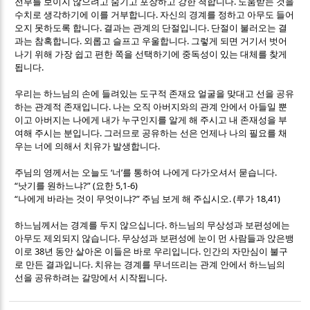
.
전부를 보이지 않으려고 숨기고 포장하고 강한 척합니다
도움받는 것을
.
수치로 생각하기에 이를 거부합니다
자신의 경계를 정하고 아무도 들어
.
.
오지 못하도록 합니다
결과는 관계의 단절입니다
단절이 불러오는 결
.
.
과는 참혹합니다
외롭고 슬프고 우울합니다
그렇게 되면 거기서 벗어
나기 위해 가장 쉽고 편한 쪽을 선택하기에 중독성이 있는 대체를 찾게
.
됩니다
우리는 하느님의 손에 들려있는 도구적 존재요 얼굴을 맞대고 선을 공유
.
하는 관계적 존재입니다
나는 오직 아버지와의 관계 안에서 아들일 뿐
이고 아버지는 나에게 내가 누구인지를 알게 해 주시고 내 존재성을 부
.
여해 주시는 분입니다
그러므로 공유하는 선은 언제나 나의 필요를 채
.
우는 너에 의해서 치유가 발생합니다
‘
’
.
주님의 영께서는 오늘도
너
를 통하여 나에게 다가오셔서 묻습니다
“
?” (
5,1-6)
낫기를 원하느냐
요한
“
?”
. (
18,41)
나에게 바라는 것이 무엇이냐
주님 보게 해 주십시오
루가
.
하느님께서는 경계를 두지 않으십니다
하느님의 무상성과 보편성에는
.
아무도 제외되지 않습니다
무상성과 보편성에 눈이 먼 사람들과 앉은뱅
38
.
이로
년 동안 살아온 이들은 바로 우리입니다
인간의 자만심이 불구
.
로 만든 결과입니다
치유는 경계를 무너뜨리는 관계 안에서 하느님의
.
선을 공유하려는 갈망에서 시작됩니다